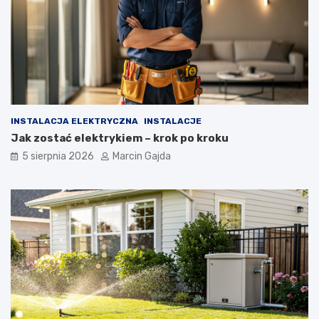
ą
c
y
c
h
INSTALACJA ELEKTRYCZNA
INSTALACJE
Jak zostać elektrykiem – krok po kroku
5 sierpnia 2026
Marcin Gajda