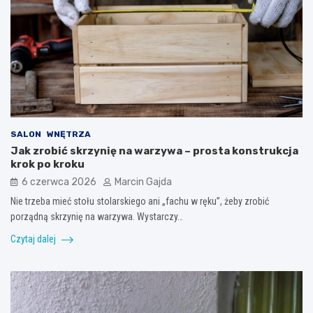
SALON
WNĘTRZA
Jak zrobić skrzynię na warzywa – prosta konstrukcja
krok po kroku
6 czerwca 2026
Marcin Gajda
Nie trzeba mieć stołu stolarskiego ani „fachu w ręku”, żeby zrobić
porządną skrzynię na warzywa. Wystarczy…
Czytaj dalej