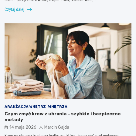
Czytaj dalej
ARANŻACJA WNĘTRZ
WNĘTRZA
Czym zmyć krew z ubrania – szybkie i bezpieczne
metody
14 maja 2026
Marcin Gajda
Krew na ubraniu to plama białkowa, która „ścina się” pod wpływem