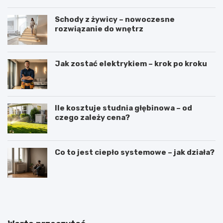
Schody z żywicy – nowoczesne
rozwiązanie do wnętrz
Jak zostać elektrykiem – krok po kroku
Ile kosztuje studnia głębinowa – od
czego zależy cena?
Co to jest ciepło systemowe – jak działa?
J
J
a
a
k
k
i
w
e
y