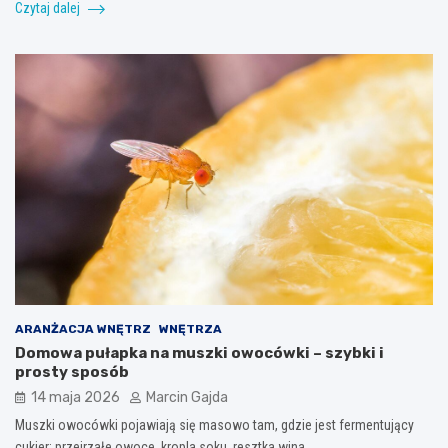
Czytaj dalej
ARANŻACJA WNĘTRZ
WNĘTRZA
Domowa pułapka na muszki owocówki – szybki i
prosty sposób
14 maja 2026
Marcin Gajda
Muszki owocówki pojawiają się masowo tam, gdzie jest fermentujący
cukier: przejrzałe owoce, kropla soku, resztka wina,…