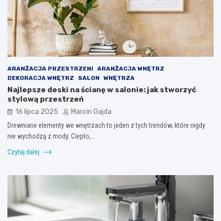
ARANŻACJA PRZESTRZENI
ARANŻACJA WNĘTRZ
DEKORACJA WNĘTRZ
SALON
WNĘTRZA
Najlepsze deski na ścianę w salonie: jak stworzyć
stylową przestrzeń
16 lipca 2025
Marcin Gajda
Drewniane elementy we wnętrzach to jeden z tych trendów, które nigdy
nie wychodzą z mody. Ciepło,…
Czytaj dalej