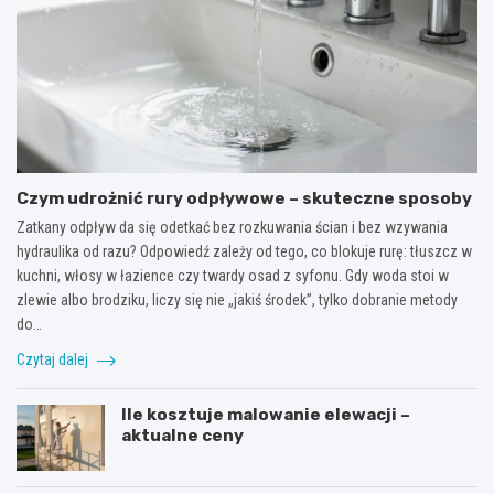
Czym udrożnić rury odpływowe – skuteczne sposoby
Zatkany odpływ da się odetkać bez rozkuwania ścian i bez wzywania
hydraulika od razu? Odpowiedź zależy od tego, co blokuje rurę: tłuszcz w
kuchni, włosy w łazience czy twardy osad z syfonu. Gdy woda stoi w
zlewie albo brodziku, liczy się nie „jakiś środek”, tylko dobranie metody
do…
Czytaj dalej
Ile kosztuje malowanie elewacji –
aktualne ceny