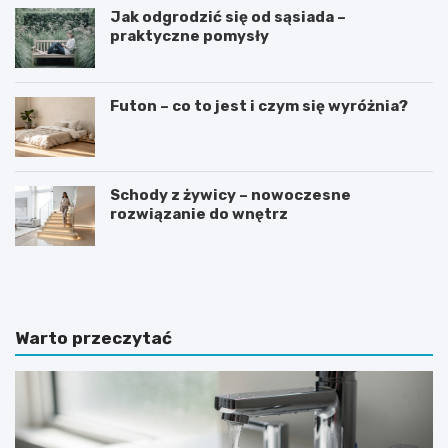
Jak odgrodzić się od sąsiada –
praktyczne pomysły
Futon – co to jest i czym się wyróżnia?
Schody z żywicy – nowoczesne
rozwiązanie do wnętrz
J
J
a
a
k
k
i
w
e
y
Warto przeczytać
p
b
ł
r
y
a
t
ć
k
i
i
d