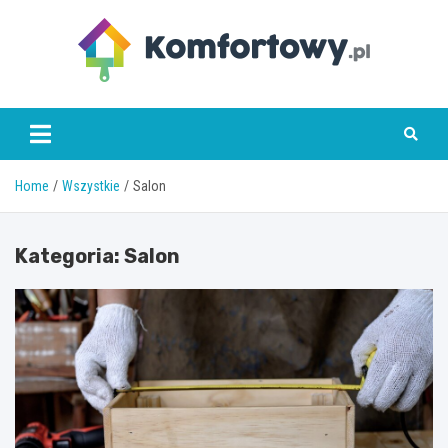
Skip
to
content
komfortowy.pl
Home
Wszystkie
Salon
Kategoria:
Salon