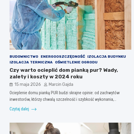
BUDOWNICTWO
ENERGOOSZCZĘDNOŚĆ
IZOLACJA BUDYNKU
IZOLACJA TERMICZNA
OŚWIETLENIE OGRODU
Czy warto ocieplić dom pianką pur? Wady,
zalety i koszty w 2024 roku
15 maja 2026
Marcin Gajda
Ocieplenie domu pianką PUR budzi skrajne opinie: od zachwytów
inwestorów, którzy chwalą szczelność i szybkość wykonania,…
Czytaj dalej