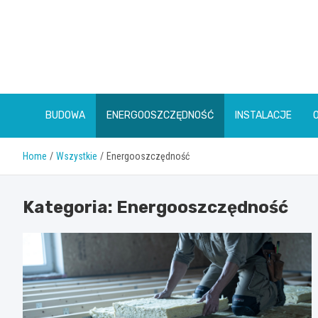
Skip
to
content
BUDOWA
ENERGOOSZCZĘDNOŚĆ
INSTALACJE
Home
Wszystkie
Energooszczędność
Kategoria:
Energooszczędność