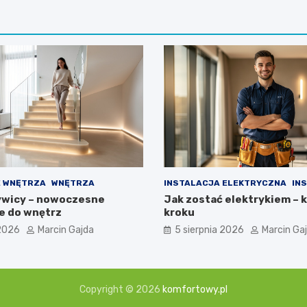
 WNĘTRZA
WNĘTRZA
INSTALACJA ELEKTRYCZNA
IN
ywicy – nowoczesne
Jak zostać elektrykiem – 
e do wnętrz
kroku
 2026
Marcin Gajda
5 sierpnia 2026
Marcin Ga
Copyright © 2026
komfortowy.pl