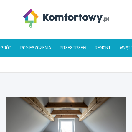
komfortowy.pl
OGRÓD
POMIESZCZENIA
PRZESTRZEŃ
REMONT
WNĘT