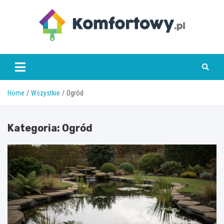
Skip
to
content
komfortowy.pl
Home
Wszystkie
Ogród
Kategoria:
Ogród