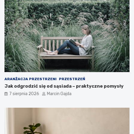
a
k
u
p
u
j
ą
c
y
c
h
ARANŻACJA PRZESTRZENI
PRZESTRZEŃ
Jak odgrodzić się od sąsiada – praktyczne pomysły
7 sierpnia 2026
Marcin Gajda