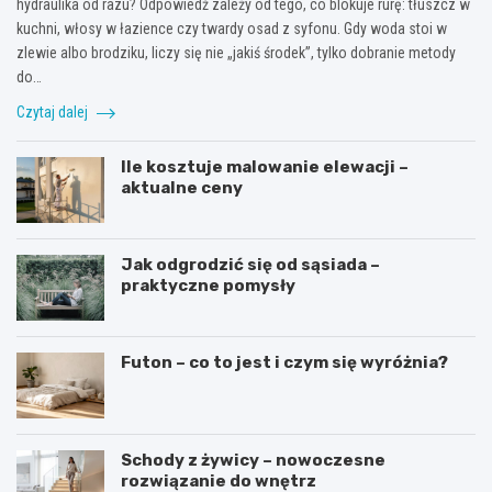
hydraulika od razu? Odpowiedź zależy od tego, co blokuje rurę: tłuszcz w
kuchni, włosy w łazience czy twardy osad z syfonu. Gdy woda stoi w
zlewie albo brodziku, liczy się nie „jakiś środek”, tylko dobranie metody
do…
Czytaj dalej
Ile kosztuje malowanie elewacji –
aktualne ceny
Jak odgrodzić się od sąsiada –
praktyczne pomysły
Futon – co to jest i czym się wyróżnia?
Schody z żywicy – nowoczesne
rozwiązanie do wnętrz