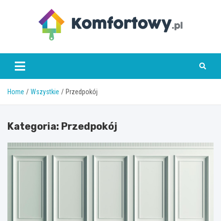
Skip
to
content
komfortowy.pl
Home
Wszystkie
Przedpokój
Kategoria:
Przedpokój