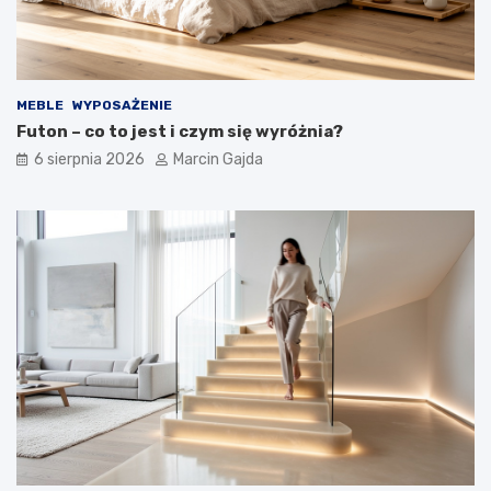
r
ż
z
o
e
w
w
e
o
g
MEBLE
WYPOSAŻENIE
d
o
Futon – co to jest i czym się wyróżnia?
n
?
i
6 sierpnia 2026
Marcin Gajda
k
d
l
a
k
u
p
u
j
ą
c
y
c
h