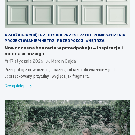
ARANŻACJA WNĘTRZ
DESIGN PRZESTRZENI
POMIESZCZENIA
PROJEKTOWANIE WNĘTRZ
PRZEDPOKÓJ
WNĘTRZA
Nowoczesna boazeria w przedpokoju – inspiracje i
modna aranżacja
17 stycznia 2026
Marcin Gajda
Przedpokój z nowoczesną boazerią od razu robi wrażenie – jest
uporządkowany, przytulny i wygląda jak fragment…
Czytaj dalej