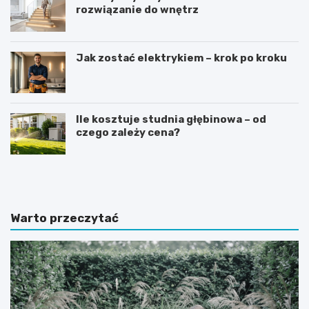
rozwiązanie do wnętrz
Jak zostać elektrykiem – krok po kroku
Ile kosztuje studnia głębinowa – od
czego zależy cena?
J
J
a
a
k
k
i
w
e
y
Warto przeczytać
p
b
ł
r
y
a
t
ć
k
i
i
d
g
e