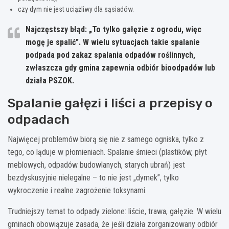
czy dym nie jest uciążliwy dla sąsiadów.
Najczęstszy błąd:
„To tylko gałęzie z ogrodu, więc
mogę je spalić”. W wielu sytuacjach takie spalanie
podpada pod zakaz spalania odpadów roślinnych,
zwłaszcza gdy gmina zapewnia odbiór bioodpadów lub
działa PSZOK.
Spalanie gałęzi i liści a przepisy o
odpadach
Najwięcej problemów biorą się nie z samego ogniska, tylko z
tego, co ląduje w płomieniach. Spalanie śmieci (plastików, płyt
meblowych, odpadów budowlanych, starych ubrań) jest
bezdyskusyjnie nielegalne – to nie jest „dymek”, tylko
wykroczenie i realne zagrożenie toksynami.
Trudniejszy temat to odpady zielone: liście, trawa, gałęzie. W wielu
gminach obowiązuje zasada, że jeśli działa zorganizowany odbiór