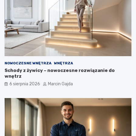
p
u
j
ą
c
y
c
h
NOWOCZESNE WNĘTRZA
WNĘTRZA
Schody z żywicy – nowoczesne rozwiązanie do
wnętrz
6 sierpnia 2026
Marcin Gajda