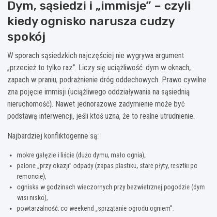
Dym, sąsiedzi i „immisje” – czyli
kiedy ognisko narusza cudzy
spokój
W sporach sąsiedzkich najczęściej nie wygrywa argument
„przecież to tylko raz”. Liczy się uciążliwość: dym w oknach,
zapach w praniu, podrażnienie dróg oddechowych. Prawo cywilne
zna pojęcie immisji (uciążliwego oddziaływania na sąsiednią
nieruchomość). Nawet jednorazowe zadymienie może być
podstawą interwencji, jeśli ktoś uzna, że to realne utrudnienie.
Najbardziej konfliktogenne są:
mokre gałęzie i liście (dużo dymu, mało ognia),
palone „przy okazji” odpady (zapas plastiku, stare płyty, resztki po
remoncie),
ogniska w godzinach wieczornych przy bezwietrznej pogodzie (dym
wisi nisko),
powtarzalność: co weekend „sprzątanie ogrodu ogniem”.