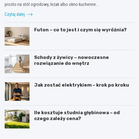
prosto na stół ogrodowy, leżak albo okno kuchenne…
Czytaj dalej
Futon – co to jest i czym się wyróżnia?
Schody z żywicy – nowoczesne
rozwiązanie do wnętrz
Jak zostać elektrykiem – krok po kroku
Ile kosztuje studnia głębinowa – od
czego zależy cena?
J
J
a
a