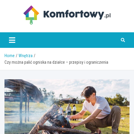
Skip
to
content
komfortowy.pl
Home
Wnętrza
Czy można palić ogniska na działce – przepisy i ograniczenia