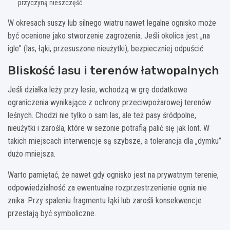
przyczyną nieszczęść.
W okresach suszy lub silnego wiatru nawet legalne ognisko może
być ocenione jako stworzenie zagrożenia. Jeśli okolica jest „na
igle” (las, łąki, przesuszone nieużytki), bezpieczniej odpuścić.
Bliskość lasu i terenów łatwopalnych
Jeśli działka leży przy lesie, wchodzą w grę dodatkowe
ograniczenia wynikające z ochrony przeciwpożarowej terenów
leśnych. Chodzi nie tylko o sam las, ale też pasy śródpolne,
nieużytki i zarośla, które w sezonie potrafią palić się jak lont. W
takich miejscach interwencje są szybsze, a tolerancja dla „dymku”
dużo mniejsza.
Warto pamiętać, że nawet gdy ognisko jest na prywatnym terenie,
odpowiedzialność za ewentualne rozprzestrzenienie ognia nie
znika. Przy spaleniu fragmentu łąki lub zarośli konsekwencje
przestają być symboliczne.