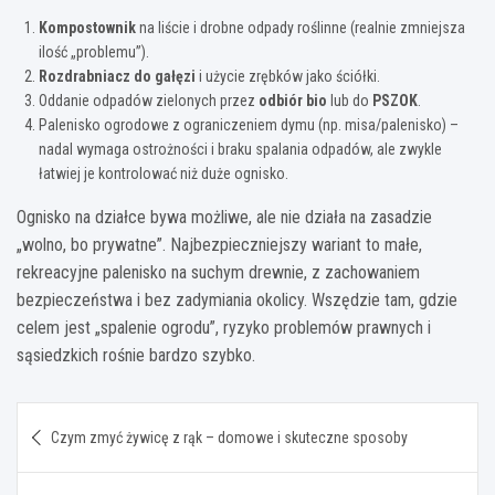
Kompostownik
na liście i drobne odpady roślinne (realnie zmniejsza
ilość „problemu”).
Rozdrabniacz do gałęzi
i użycie zrębków jako ściółki.
Oddanie odpadów zielonych przez
odbiór bio
lub do
PSZOK
.
Palenisko ogrodowe z ograniczeniem dymu (np. misa/palenisko) –
nadal wymaga ostrożności i braku spalania odpadów, ale zwykle
łatwiej je kontrolować niż duże ognisko.
Ognisko na działce bywa możliwe, ale nie działa na zasadzie
„wolno, bo prywatne”. Najbezpieczniejszy wariant to małe,
rekreacyjne palenisko na suchym drewnie, z zachowaniem
bezpieczeństwa i bez zadymiania okolicy. Wszędzie tam, gdzie
celem jest „spalenie ogrodu”, ryzyko problemów prawnych i
sąsiedzkich rośnie bardzo szybko.
Nawigacja
Czym zmyć żywicę z rąk – domowe i skuteczne sposoby
wpisu