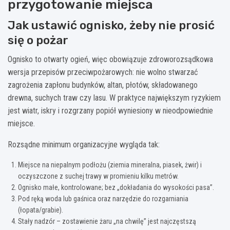
przygotowanie miejsca
Jak ustawić ognisko, żeby nie prosić
się o pożar
Ognisko to otwarty ogień, więc obowiązuje zdroworozsądkowa
wersja przepisów przeciwpożarowych: nie wolno stwarzać
zagrożenia zapłonu budynków, altan, płotów, składowanego
drewna, suchych traw czy lasu. W praktyce największym ryzykiem
jest wiatr, iskry i rozgrzany popiół wyniesiony w nieodpowiednie
miejsce.
Rozsądne minimum organizacyjne wygląda tak:
Miejsce na niepalnym podłożu (ziemia mineralna, piasek, żwir) i
oczyszczone z suchej trawy w promieniu kilku metrów.
Ognisko małe, kontrolowane; bez „dokładania do wysokości pasa”.
Pod ręką woda lub gaśnica oraz narzędzie do rozgarniania
(łopata/grabie).
Stały nadzór – zostawienie żaru „na chwilę” jest najczęstszą