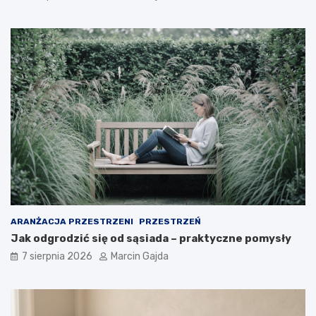
k
d
l
a
k
u
p
u
j
ą
c
y
c
h
ARANŻACJA PRZESTRZENI
PRZESTRZEŃ
Jak odgrodzić się od sąsiada – praktyczne pomysły
7 sierpnia 2026
Marcin Gajda