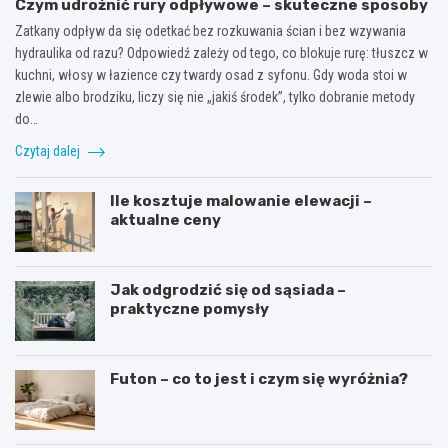
Czym udrożnić rury odpływowe – skuteczne sposoby
Zatkany odpływ da się odetkać bez rozkuwania ścian i bez wzywania
hydraulika od razu? Odpowiedź zależy od tego, co blokuje rurę: tłuszcz w
kuchni, włosy w łazience czy twardy osad z syfonu. Gdy woda stoi w
zlewie albo brodziku, liczy się nie „jakiś środek”, tylko dobranie metody
do…
Czytaj dalej
Ile kosztuje malowanie elewacji –
aktualne ceny
Jak odgrodzić się od sąsiada –
praktyczne pomysły
Futon – co to jest i czym się wyróżnia?