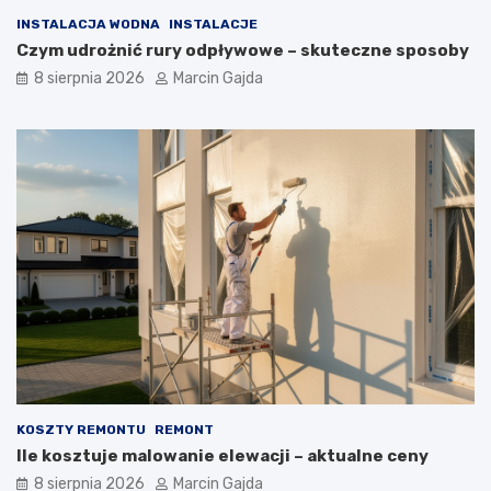
b
e
r
d
INSTALACJA WODNA
INSTALACJE
a
o
Czym udrożnić rury odpływowe – skuteczne sposoby
ć
p
8 sierpnia 2026
Marcin Gajda
?
o
P
k
r
o
a
j
k
u
t
m
y
ł
c
o
z
d
n
z
y
i
p
e
r
ż
z
o
e
w
w
e
o
g
KOSZTY REMONTU
REMONT
d
o
Ile kosztuje malowanie elewacji – aktualne ceny
n
?
i
8 sierpnia 2026
Marcin Gajda