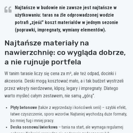
Najtańsze w budowie nie zawsze jest najtańsze w
użytkowaniu: taras na źle odprowadzonej wodzie
potrafi „zjeść” koszt materiałów w jednym sezonie
(poprawki, impregnaty, wymiany elementów).
Najtańsze materiały na
nawierzchnię: co wygląda dobrze,
a nie rujnuje portfela
W tanim tarasie liczy się cena za m², ale też odpad, docinki i
akcesoria. Deski mogą kosztować mało, a i tak budżet wystrzeli
przez wkręty nierdzewne, klipsy, legary i impregnaty. Dlatego
warto myśleć całym zestawem, nie samą „górą”.
Płyty betonowe
(także z wyprzedaży i końcówek serii) – szybki efekt,
łatwe czyszczenie, sporo wzorów. Najtaniej wychodzą duże formaty,
bo mniej fug i mniej pracy.
Deska sosnowa/świerkowa
– tania na start, ale wymaga regularnej