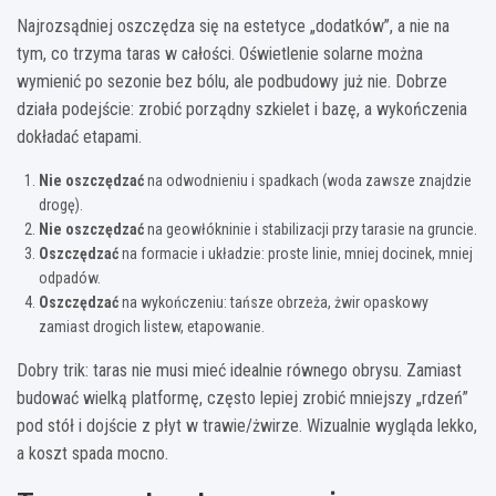
Najrozsądniej oszczędza się na estetyce „dodatków”, a nie na
tym, co trzyma taras w całości. Oświetlenie solarne można
wymienić po sezonie bez bólu, ale podbudowy już nie. Dobrze
działa podejście: zrobić porządny szkielet i bazę, a wykończenia
dokładać etapami.
Nie oszczędzać
na odwodnieniu i spadkach (woda zawsze znajdzie
drogę).
Nie oszczędzać
na geowłókninie i stabilizacji przy tarasie na gruncie.
Oszczędzać
na formacie i układzie: proste linie, mniej docinek, mniej
odpadów.
Oszczędzać
na wykończeniu: tańsze obrzeża, żwir opaskowy
zamiast drogich listew, etapowanie.
Dobry trik: taras nie musi mieć idealnie równego obrysu. Zamiast
budować wielką platformę, często lepiej zrobić mniejszy „rdzeń”
pod stół i dojście z płyt w trawie/żwirze. Wizualnie wygląda lekko,
a koszt spada mocno.