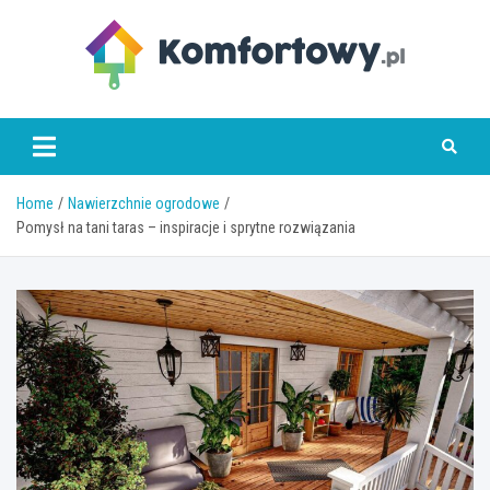
Skip
to
content
komfortowy.pl
Home
Nawierzchnie ogrodowe
Pomysł na tani taras – inspiracje i sprytne rozwiązania