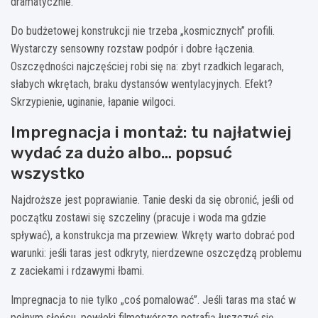
dramatycznie.
Do budżetowej konstrukcji nie trzeba „kosmicznych” profili.
Wystarczy sensowny rozstaw podpór i dobre łączenia.
Oszczędności najczęściej robi się na: zbyt rzadkich legarach,
słabych wkrętach, braku dystansów wentylacyjnych. Efekt?
Skrzypienie, uginanie, łapanie wilgoci.
Impregnacja i montaż: tu najłatwiej
wydać za dużo albo… popsuć
wszystko
Najdroższe jest poprawianie. Tanie deski da się obronić, jeśli od
początku zostawi się szczeliny (pracuje i woda ma gdzie
spływać), a konstrukcja ma przewiew. Wkręty warto dobrać pod
warunki: jeśli taras jest odkryty, nierdzewne oszczędzą problemu
z zaciekami i rdzawymi łbami.
Impregnacja to nie tylko „coś pomalować”. Jeśli taras ma stać w
pełnym słońcu, powłoki filmotwórcze potrafią łuszczyć się