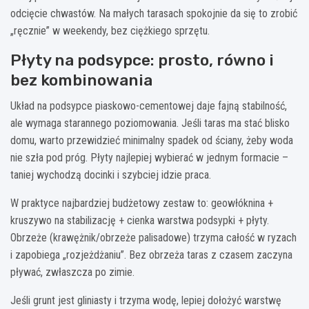
odcięcie chwastów. Na małych tarasach spokojnie da się to zrobić
„ręcznie” w weekendy, bez ciężkiego sprzętu.
Płyty na podsypce: prosto, równo i
bez kombinowania
Układ na podsypce piaskowo-cementowej daje fajną stabilność,
ale wymaga starannego poziomowania. Jeśli taras ma stać blisko
domu, warto przewidzieć minimalny spadek od ściany, żeby woda
nie szła pod próg. Płyty najlepiej wybierać w jednym formacie –
taniej wychodzą docinki i szybciej idzie praca.
W praktyce najbardziej budżetowy zestaw to: geowłóknina +
kruszywo na stabilizację + cienka warstwa podsypki + płyty.
Obrzeże (krawężnik/obrzeże palisadowe) trzyma całość w ryzach
i zapobiega „rozjeżdżaniu”. Bez obrzeża taras z czasem zaczyna
pływać, zwłaszcza po zimie.
Jeśli grunt jest gliniasty i trzyma wodę, lepiej dołożyć warstwę