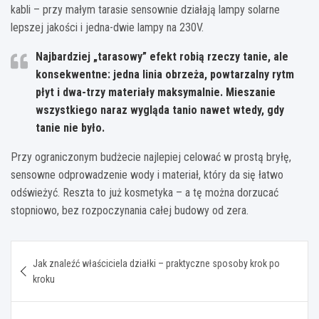
kabli – przy małym tarasie sensownie działają lampy solarne
lepszej jakości i jedna-dwie lampy na 230V.
Najbardziej „tarasowy” efekt robią rzeczy tanie, ale
konsekwentne: jedna linia obrzeża, powtarzalny rytm
płyt i dwa-trzy materiały maksymalnie. Mieszanie
wszystkiego naraz wygląda tanio nawet wtedy, gdy
tanie nie było.
Przy ograniczonym budżecie najlepiej celować w prostą bryłę,
sensowne odprowadzenie wody i materiał, który da się łatwo
odświeżyć. Reszta to już kosmetyka – a tę można dorzucać
stopniowo, bez rozpoczynania całej budowy od zera.
Nawigacja
Jak znaleźć właściciela działki – praktyczne sposoby krok po
wpisu
kroku