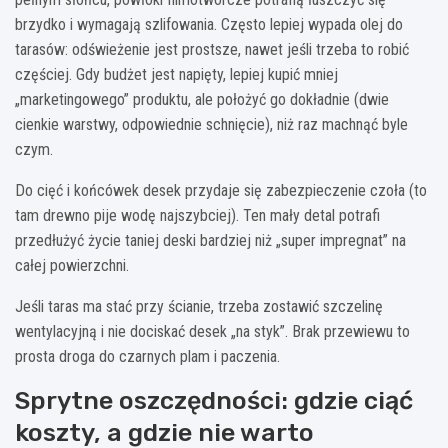
brzydko i wymagają szlifowania. Często lepiej wypada olej do
tarasów: odświeżenie jest prostsze, nawet jeśli trzeba to robić
częściej. Gdy budżet jest napięty, lepiej kupić mniej
„marketingowego” produktu, ale położyć go dokładnie (dwie
cienkie warstwy, odpowiednie schnięcie), niż raz machnąć byle
czym.
Do cięć i końcówek desek przydaje się zabezpieczenie czoła (to
tam drewno pije wodę najszybciej). Ten mały detal potrafi
przedłużyć życie taniej deski bardziej niż „super impregnat” na
całej powierzchni.
Jeśli taras ma stać przy ścianie, trzeba zostawić szczelinę
wentylacyjną i nie dociskać desek „na styk”. Brak przewiewu to
prosta droga do czarnych plam i paczenia.
Sprytne oszczędności: gdzie ciąć
koszty, a gdzie nie warto