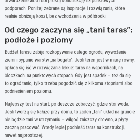
utwardzenie albo robi prostą konstrukcję na punktowych
podporach. Poniżej zebrane są inspiracje i rozwiązania, które
realnie obniżają koszt, bez wchodzenia w półśrodki.
Od czego zaczyna się „tani taras”:
podłoże i poziomy
Budżet tarasu zabija rozkopywanie całego ogrodu, wywożenie
ziemi i sypanie warstw „na bogato”. Jeśli teren jest w miarę równy,
opłaca się iść w rozwiązania lekkie: taras na wspornikach, na
bloczkach, na punktowych stopach. Gdy jest spadek – też da się
to ograć tanio, tylko trzeba pogodzić się z kilkoma stopniami albo
podniesieniem poziomu.
Najlepszy test na start: po deszczu zobaczyć, gdzie stoi woda.
Jeśli tworzą się kałuże przy domu, to żaden „tani” układ na gruncie
nie będzie tani w utrzymaniu – wilgoć zniszczy drewno, a płyty
zaczną pracować. Wtedy lepiej podnieść taras na konstrukcji,
nawet najprostszej.