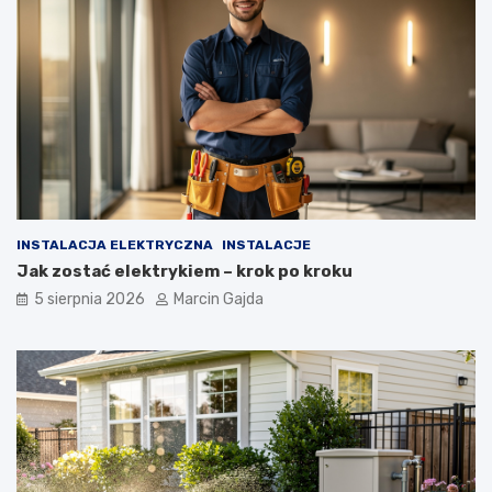
p
u
j
ą
c
y
c
h
INSTALACJA ELEKTRYCZNA
INSTALACJE
Jak zostać elektrykiem – krok po kroku
5 sierpnia 2026
Marcin Gajda