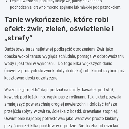
Lepiej uważać na: podkłady kolejowe, palety nieznanego
pochodzenia, drewno mocno spękane lub miękkie pod paznokciem.
Tanie wykończenie, które robi
efekt: żwir, zieleń, oświetlenie i
„strefy”
Budżetowy taras najłatwiej podkręcić otoczeniem. Żwir jako
opaska wokół tarasu wygląda schludnie, pomaga w odprowadzaniu
wody i jest tani w wykonaniu. Do tego kilka większych donic
(nawet z prostych skrzynek obitych deską) robi klimat szybciej niż
kosztowne deski egzotyczne.
Wrażenie „projektu” daje podział na strefy: kawałek pod stół,
kawałek pod leżak i np. wąski pas z roślinami. Taki układ pozwala
zmniejszyć powierzchnię drogiej nawierzchni i dołożyć tańsze
przejścia (płyty w żwirze, ścieżka z kostki, drewniane stopnie).
Oświetlenie najlepiej potraktować jako warstwę: proste kinkiety
przy ścianie + kilka punktów w ogrodzie. Nie trzeba od razu kuć