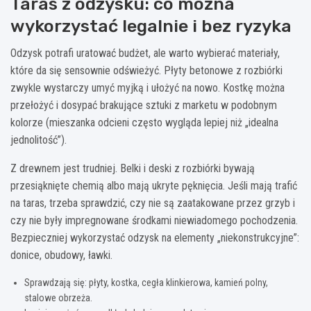
Taras z odzysku: co można
wykorzystać legalnie i bez ryzyka
Odzysk potrafi uratować budżet, ale warto wybierać materiały,
które da się sensownie odświeżyć. Płyty betonowe z rozbiórki
zwykle wystarczy umyć myjką i ułożyć na nowo. Kostkę można
przełożyć i dosypać brakujące sztuki z marketu w podobnym
kolorze (mieszanka odcieni często wygląda lepiej niż „idealna
jednolitość”).
Z drewnem jest trudniej. Belki i deski z rozbiórki bywają
przesiąknięte chemią albo mają ukryte pęknięcia. Jeśli mają trafić
na taras, trzeba sprawdzić, czy nie są zaatakowane przez grzyb i
czy nie były impregnowane środkami niewiadomego pochodzenia.
Bezpieczniej wykorzystać odzysk na elementy „niekonstrukcyjne”:
donice, obudowy, ławki.
Sprawdzają się: płyty, kostka, cegła klinkierowa, kamień polny,
stalowe obrzeża.