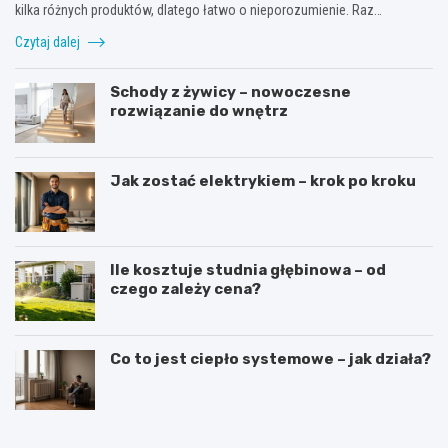
kilka różnych produktów, dlatego łatwo o nieporozumienie. Raz…
Czytaj dalej
Schody z żywicy – nowoczesne
rozwiązanie do wnętrz
Jak zostać elektrykiem – krok po kroku
Ile kosztuje studnia głębinowa – od
czego zależy cena?
Co to jest ciepło systemowe – jak działa?
J
J
a
a
k
k