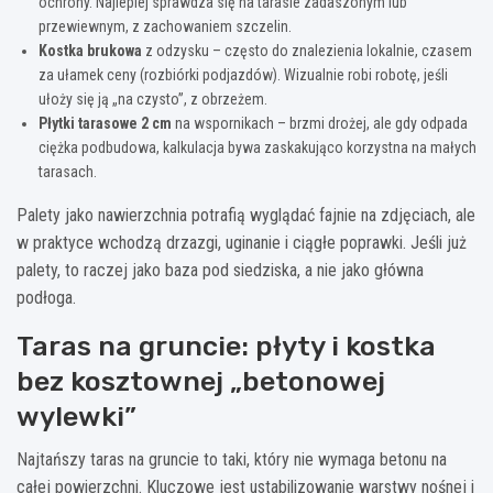
ochrony. Najlepiej sprawdza się na tarasie zadaszonym lub
przewiewnym, z zachowaniem szczelin.
Kostka brukowa
z odzysku – często do znalezienia lokalnie, czasem
za ułamek ceny (rozbiórki podjazdów). Wizualnie robi robotę, jeśli
ułoży się ją „na czysto”, z obrzeżem.
Płytki tarasowe 2 cm
na wspornikach – brzmi drożej, ale gdy odpada
ciężka podbudowa, kalkulacja bywa zaskakująco korzystna na małych
tarasach.
Palety jako nawierzchnia potrafią wyglądać fajnie na zdjęciach, ale
w praktyce wchodzą drzazgi, uginanie i ciągłe poprawki. Jeśli już
palety, to raczej jako baza pod siedziska, a nie jako główna
podłoga.
Taras na gruncie: płyty i kostka
bez kosztownej „betonowej
wylewki”
Najtańszy taras na gruncie to taki, który nie wymaga betonu na
całej powierzchni. Kluczowe jest ustabilizowanie warstwy nośnej i