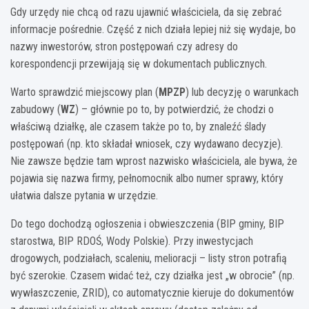
Gdy urzędy nie chcą od razu ujawnić właściciela, da się zebrać
informacje pośrednie. Część z nich działa lepiej niż się wydaje, bo
nazwy inwestorów, stron postępowań czy adresy do
korespondencji przewijają się w dokumentach publicznych.
Warto sprawdzić miejscowy plan (
MPZP
) lub decyzję o warunkach
zabudowy (
WZ
) – głównie po to, by potwierdzić, że chodzi o
właściwą działkę, ale czasem także po to, by znaleźć ślady
postępowań (np. kto składał wniosek, czy wydawano decyzje).
Nie zawsze będzie tam wprost nazwisko właściciela, ale bywa, że
pojawia się nazwa firmy, pełnomocnik albo numer sprawy, który
ułatwia dalsze pytania w urzędzie.
Do tego dochodzą ogłoszenia i obwieszczenia (BIP gminy, BIP
starostwa, BIP RDOŚ, Wody Polskie). Przy inwestycjach
drogowych, podziałach, scaleniu, melioracji – listy stron potrafią
być szerokie. Czasem widać też, czy działka jest „w obrocie” (np.
wywłaszczenie, ZRID), co automatycznie kieruje do dokumentów