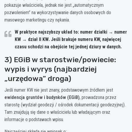
pokazuje właściciela, jednak nie jest „automatycznym
pozwoleniem” na wykorzystywanie danych osobowych do
masowego marketingu czy nękania.
W praktyce najszybszy układ to:
numer działki → numer
KW → dział II KW
. Jeśli brakuje numeru KW, najwięcej
czasu schodzi na obejście tej jednej dziury w danych.
3) EGiB w starostwie/powiecie:
wypis i wyrys (najbardziej
„urzędowa” droga)
Jeśli numer KW nie jest znany, podstawowym źródłem jest
ewidencja gruntów i budynków (EGiB)
, prowadzona przez
starostę (wydział geodezji / ośrodek dokumentacji geodezyjnej).
Tam znajdują się dane o właścicielu lub władającym oraz
informacje o podstawach wpisu.
Najczęściej składa się wniosek o: