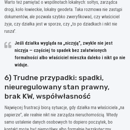
Warto też pamiętać o wspólnotach lokalnych: sołtys, zarządca
drogi, koło łowieckie, lokalny geodeta. Taka rozmowa nie zastąpi
dokumentów, ale pozwala szybko zweryfikować, czy właściciel
żyje, czy działka jest w sporze, czy „to po dziadkach i nikt nie
rusza”.
Jeśli działka wygląda na „niczyją”, zwykle nie jest
niczyja — częściej to
spadek bez załatwionych
formalności
albo właściciel mieszka daleko i nikt go nie
widuje.
6) Trudne przypadki: spadki,
nieuregulowany stan prawny,
brak KW, współwłasność
Najwięcej frustracji biorą sytuacje, gdy działka ma właściciela „na
papierze”, ale realnie nikt nie zarządza nieruchomością. Wtedy
samo ustalenie danych osobowych to dopiero początek, bo
kontakt może być niemożliwy albo formalnie bezskuteczny.