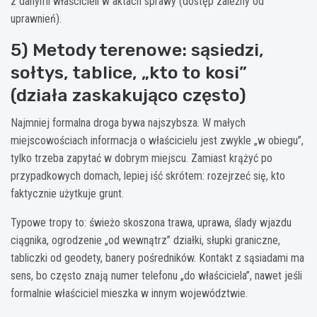
z danymi właścicieli w aktach sprawy (dostęp zależny od
uprawnień).
5) Metody terenowe: sąsiedzi,
sołtys, tablice, „kto to kosi”
(działa zaskakująco często)
Najmniej formalna droga bywa najszybsza. W małych
miejscowościach informacja o właścicielu jest zwykle „w obiegu”,
tylko trzeba zapytać w dobrym miejscu. Zamiast krążyć po
przypadkowych domach, lepiej iść skrótem: rozejrzeć się, kto
faktycznie użytkuje grunt.
Typowe tropy to: świeżo skoszona trawa, uprawa, ślady wjazdu
ciągnika, ogrodzenie „od wewnątrz” działki, słupki graniczne,
tabliczki od geodety, banery pośredników. Kontakt z sąsiadami ma
sens, bo często znają numer telefonu „do właściciela”, nawet jeśli
formalnie właściciel mieszka w innym województwie.