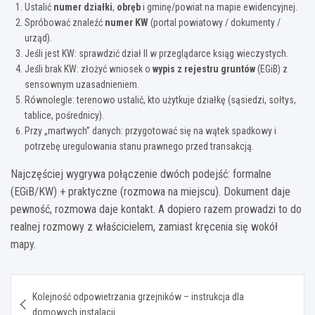
Ustalić
numer działki
,
obręb
i gminę/powiat na mapie ewidencyjnej.
Spróbować znaleźć
numer KW
(portal powiatowy / dokumenty /
urząd).
Jeśli jest KW: sprawdzić dział II w przeglądarce ksiąg wieczystych.
Jeśli brak KW: złożyć wniosek o
wypis z rejestru gruntów
(EGiB) z
sensownym uzasadnieniem.
Równolegle: terenowo ustalić, kto użytkuje działkę (sąsiedzi, sołtys,
tablice, pośrednicy).
Przy „martwych” danych: przygotować się na wątek spadkowy i
potrzebę uregulowania stanu prawnego przed transakcją.
Najczęściej wygrywa połączenie dwóch podejść: formalne
(EGiB/KW) + praktyczne (rozmowa na miejscu). Dokument daje
pewność, rozmowa daje kontakt. A dopiero razem prowadzi to do
realnej rozmowy z właścicielem, zamiast kręcenia się wokół
mapy.
Nawigacja
Kolejność odpowietrzania grzejników – instrukcja dla
wpisu
domowych instalacji