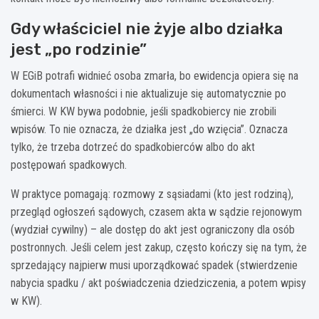
Gdy właściciel nie żyje albo działka
jest „po rodzinie”
W EGiB potrafi widnieć osoba zmarła, bo ewidencja opiera się na
dokumentach własności i nie aktualizuje się automatycznie po
śmierci. W KW bywa podobnie, jeśli spadkobiercy nie zrobili
wpisów. To nie oznacza, że działka jest „do wzięcia”. Oznacza
tylko, że trzeba dotrzeć do spadkobierców albo do akt
postępowań spadkowych.
W praktyce pomagają: rozmowy z sąsiadami (kto jest rodziną),
przegląd ogłoszeń sądowych, czasem akta w sądzie rejonowym
(wydział cywilny) – ale dostęp do akt jest ograniczony dla osób
postronnych. Jeśli celem jest zakup, często kończy się na tym, że
sprzedający najpierw musi uporządkować spadek (stwierdzenie
nabycia spadku / akt poświadczenia dziedziczenia, a potem wpisy
w KW).