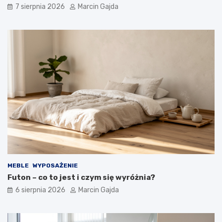
7 sierpnia 2026
Marcin Gajda
?
o
P
k
r
o
a
j
k
u
t
m
y
ł
c
o
z
d
n
z
y
i
p
e
r
ż
z
o
e
w
w
e
o
g
MEBLE
WYPOSAŻENIE
d
o
Futon – co to jest i czym się wyróżnia?
n
?
i
6 sierpnia 2026
Marcin Gajda
k
d
l