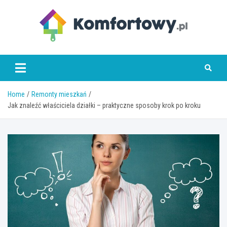
Skip
to
content
komfortowy.pl
Home
Remonty mieszkań
Jak znaleźć właściciela działki – praktyczne sposoby krok po kroku