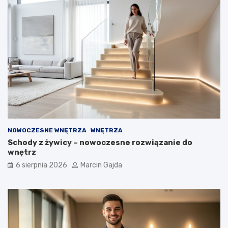
a
k
u
p
u
j
ą
c
y
c
h
NOWOCZESNE WNĘTRZA
WNĘTRZA
Schody z żywicy – nowoczesne rozwiązanie do
wnętrz
6 sierpnia 2026
Marcin Gajda