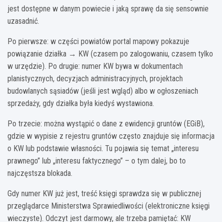
jest dostępne w danym powiecie i jaką sprawę da się sensownie
uzasadnić.
Po pierwsze: w części powiatów portal mapowy pokazuje
powiązanie działka → KW (czasem po zalogowaniu, czasem tylko
w urzędzie). Po drugie: numer KW bywa w dokumentach
planistycznych, decyzjach administracyjnych, projektach
budowlanych sąsiadów (jeśli jest wgląd) albo w ogłoszeniach
sprzedaży, gdy działka była kiedyś wystawiona.
Po trzecie: można wystąpić o dane z ewidencji gruntów (EGiB),
gdzie w wypisie z rejestru gruntów często znajduje się informacja
o KW lub podstawie własności. Tu pojawia się temat „interesu
prawnego” lub „interesu faktycznego” – o tym dalej, bo to
najczęstsza blokada.
Gdy numer KW już jest, treść księgi sprawdza się w publicznej
przeglądarce Ministerstwa Sprawiedliwości (elektroniczne księgi
wieczyste). Odczyt jest darmowy, ale trzeba pamiętać: KW