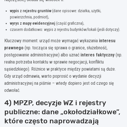
wypis z rejestru gruntów
(dane opisowe: działka, użytki,
powierzchnia, podmiot),
wyrys z mapy ewidencyjnej
(część graficzna),
czasem dodatkowo: wypis z rejestru budynków/lokali (jeśli dotyczy).
Kluczowy moment: urząd może wymagać wykazania
interesu
prawnego
(np. tocząca się sprawa o granice, służebność,
postępowanie administracyjne) albo uznać
interes faktyczny
(np.
realna potrzeba kontaktu w sprawie negocjacji, konfliktu
sąsiedzkiego). Różnice w praktyce między powiatami są duże.
Gdy urząd odmawia, warto poprosić o wydanie decyzji
administracyjnej na piśmie – wtedy dopiero jest od czego się
odwołać.
4) MPZP, decyzje WZ i rejestry
publiczne: dane „okołodziałkowe”,
które często naprowadzają