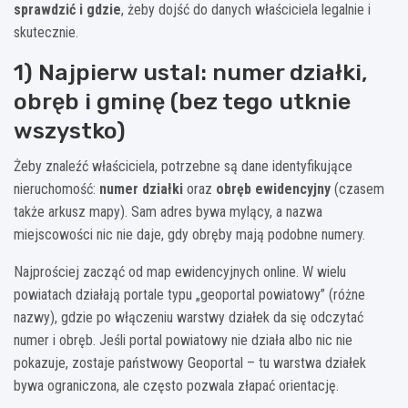
sprawdzić i gdzie
, żeby dojść do danych właściciela legalnie i
skutecznie.
1) Najpierw ustal: numer działki,
obręb i gminę (bez tego utknie
wszystko)
Żeby znaleźć właściciela, potrzebne są dane identyfikujące
nieruchomość:
numer działki
oraz
obręb ewidencyjny
(czasem
także arkusz mapy). Sam adres bywa mylący, a nazwa
miejscowości nic nie daje, gdy obręby mają podobne numery.
Najprościej zacząć od map ewidencyjnych online. W wielu
powiatach działają portale typu „geoportal powiatowy” (różne
nazwy), gdzie po włączeniu warstwy działek da się odczytać
numer i obręb. Jeśli portal powiatowy nie działa albo nic nie
pokazuje, zostaje państwowy Geoportal – tu warstwa działek
bywa ograniczona, ale często pozwala złapać orientację.