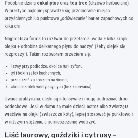
Podobnie działa
eukaliptus
oraz
tea tree
(drzewo herbaciane).
W praktyce najlepiej sprawdza się przecieranie miejsc
przyściennych lub punktowe „odświeżanie” barier zapachowych co
kilka dni.
Najprostsza forma to roztwór do przetarcia: woda + kilka kropli
olejku + odrobina delikatnego płynu do naczyń (żeby olejek się
rozproszył). Takim roztworem przeciera się:
listwy przy podłodze, okolice rur i syfonu,
tył i boki szafek kuchennych,
przestrzeń za koszem na śmieci,
okolice kratek wentylacyjnych (bez zalewania).
Uwaga praktyczna: olejki są intensywne i mogą podrażniać drogi
oddechowe. Jeśli w domu są małe dzieci, astma albo zwierzęta
wrażliwe na olejki (zwłaszcza koty), lepiej stosować je punktowo i
w niższym stężeniu, a pomieszczenie wietrzyć.
Liść laurowy, goździki i cytrusy –