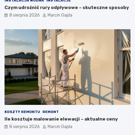
INSTALACJA WODNA
INSTALACJE
a
o
Czym udrożnić rury odpływowe – skuteczne sposoby
ć
p
8 sierpnia 2026
Marcin Gajda
?
o
P
k
r
o
a
j
k
u
t
m
y
ł
c
o
z
d
n
z
y
i
p
e
r
ż
z
o
e
w
w
e
o
g
KOSZTY REMONTU
REMONT
d
o
Ile kosztuje malowanie elewacji – aktualne ceny
n
?
i
8 sierpnia 2026
Marcin Gajda
k