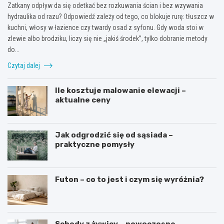
Zatkany odpływ da się odetkać bez rozkuwania ścian i bez wzywania
hydraulika od razu? Odpowiedź zależy od tego, co blokuje rurę: tłuszcz w
kuchni, włosy w łazience czy twardy osad z syfonu. Gdy woda stoi w
zlewie albo brodziku, liczy się nie „jakiś środek”, tylko dobranie metody
do…
Czytaj dalej
Ile kosztuje malowanie elewacji –
aktualne ceny
Jak odgrodzić się od sąsiada –
praktyczne pomysły
Futon – co to jest i czym się wyróżnia?
Schody z żywicy – nowoczesne