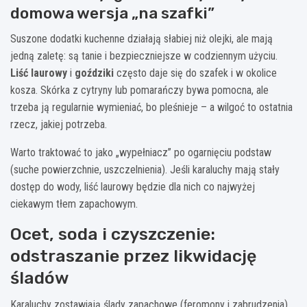
domowa wersja „na szafki”
Suszone dodatki kuchenne działają słabiej niż olejki, ale mają
jedną zaletę: są tanie i bezpieczniejsze w codziennym użyciu.
Liść laurowy
i
goździki
często daje się do szafek i w okolice
kosza. Skórka z cytryny lub pomarańczy bywa pomocna, ale
trzeba ją regularnie wymieniać, bo pleśnieje – a wilgoć to ostatnia
rzecz, jakiej potrzeba.
Warto traktować to jako „wypełniacz” po ogarnięciu podstaw
(suche powierzchnie, uszczelnienia). Jeśli karaluchy mają stały
dostęp do wody, liść laurowy będzie dla nich co najwyżej
ciekawym tłem zapachowym.
Ocet, soda i czyszczenie:
odstraszanie przez likwidację
śladów
Karaluchy zostawiają ślady zapachowe (feromony i zabrudzenia),