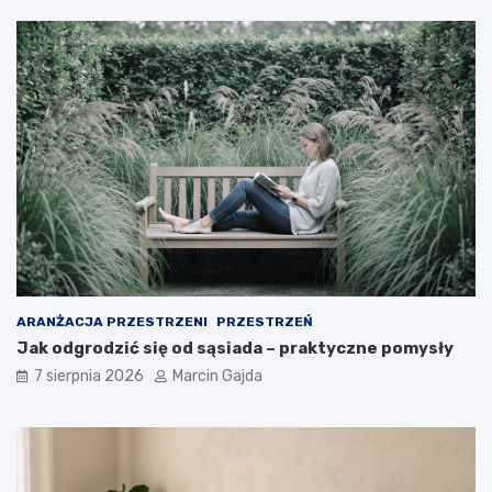
d
l
a
k
u
p
u
j
ą
c
y
c
h
ARANŻACJA PRZESTRZENI
PRZESTRZEŃ
Jak odgrodzić się od sąsiada – praktyczne pomysły
7 sierpnia 2026
Marcin Gajda