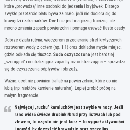
które „prowadzą” inne osobniki do jedzenia i kryjówek. Dlatego
zwykłe przetarcie blatu bywa za mało, jeśli nie dociera się do
krawędzi i zakamarków.
Ocet
nie jest magiczną trucizną, ale
mocno zmienia zapach powierzchni i pomaga usuwać tłuste osady.
Dobrze działa rutyna: wieczorem przecieranie stref krytycznych
roztworem wody z octem (np. 1:1) oraz dokładne mycie miejsc,
gdzie odkłada się tłuszcz.
Soda oczyszczona
jest bardziej
„szorująca” i neutralizująca zapachy niż odstraszająca – sprawdza
się do czyszczenia odpływów i obrzeży.
Ważne: ocet nie powinien trafiać na powierzchnie, które go nie
lubią (np. niektóre kamienie naturalne). Lepiej zrobić próbę na
małym fragmencie.
Najwięcej „ruchu” karaluchów jest zwykle w nocy.
Jeśli
rano widać świeże drobinki/brud przy listwach lub pod
zlewem, to często nie jest kurz – to sygnał aktywności
i powód, by doczyścić krawędzie oraz szczeliny.