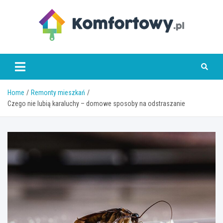
Skip
to
content
komfortowy.pl
Home
Remonty mieszkań
Czego nie lubią karaluchy – domowe sposoby na odstraszanie