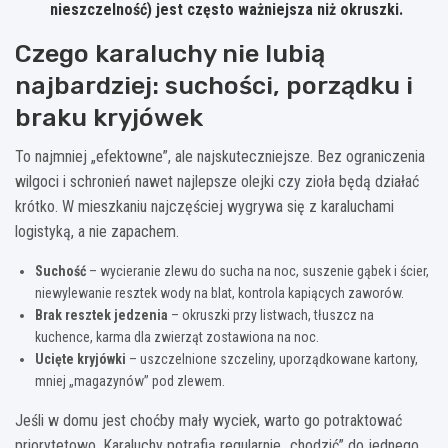
nieszczelność) jest często ważniejsza niż okruszki.
Czego karaluchy nie lubią
najbardziej: suchości, porządku i
braku kryjówek
To najmniej „efektowne”, ale najskuteczniejsze. Bez ograniczenia
wilgoci i schronień nawet najlepsze olejki czy zioła będą działać
krótko. W mieszkaniu najczęściej wygrywa się z karaluchami
logistyką, a nie zapachem.
Suchość
– wycieranie zlewu do sucha na noc, suszenie gąbek i ścier,
niewylewanie resztek wody na blat, kontrola kapiących zaworów.
Brak resztek jedzenia
– okruszki przy listwach, tłuszcz na
kuchence, karma dla zwierząt zostawiona na noc.
Ucięte kryjówki
– uszczelnione szczeliny, uporządkowane kartony,
mniej „magazynów” pod zlewem.
Jeśli w domu jest choćby mały wyciek, warto go potraktować
priorytetowo. Karaluchy potrafią regularnie „chodzić” do jednego