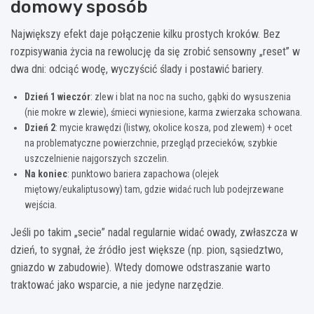
domowy sposób
Największy efekt daje połączenie kilku prostych kroków. Bez
rozpisywania życia na rewolucję da się zrobić sensowny „reset” w
dwa dni: odciąć wodę, wyczyścić ślady i postawić bariery.
Dzień 1 wieczór
: zlew i blat na noc na sucho, gąbki do wysuszenia
(nie mokre w zlewie), śmieci wyniesione, karma zwierzaka schowana.
Dzień 2
: mycie krawędzi (listwy, okolice kosza, pod zlewem) + ocet
na problematyczne powierzchnie, przegląd przecieków, szybkie
uszczelnienie najgorszych szczelin.
Na koniec
: punktowo bariera zapachowa (olejek
miętowy/eukaliptusowy) tam, gdzie widać ruch lub podejrzewane
wejścia.
Jeśli po takim „secie” nadal regularnie widać owady, zwłaszcza w
dzień, to sygnał, że źródło jest większe (np. pion, sąsiedztwo,
gniazdo w zabudowie). Wtedy domowe odstraszanie warto
traktować jako wsparcie, a nie jedyne narzędzie.