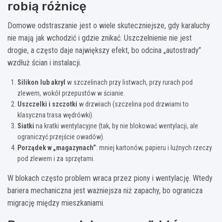
robią różnicę
Domowe odstraszanie jest o wiele skuteczniejsze, gdy karaluchy
nie mają jak wchodzić i gdzie znikać. Uszczelnienie nie jest
drogie, a często daje największy efekt, bo odcina „autostrady”
wzdłuż ścian i instalacji.
Silikon lub akryl
w szczelinach przy listwach, przy rurach pod
zlewem, wokół przepustów w ścianie.
Uszczelki i szczotki
w drzwiach (szczelina pod drzwiami to
klasyczna trasa wędrówki).
Siatki
na kratki wentylacyjne (tak, by nie blokować wentylacji, ale
ograniczyć przejście owadów).
Porządek w „magazynach”
: mniej kartonów, papieru i luźnych rzeczy
pod zlewem i za sprzętami.
W blokach często problem wraca przez piony i wentylację. Wtedy
bariera mechaniczna jest ważniejsza niż zapachy, bo ogranicza
migrację między mieszkaniami.