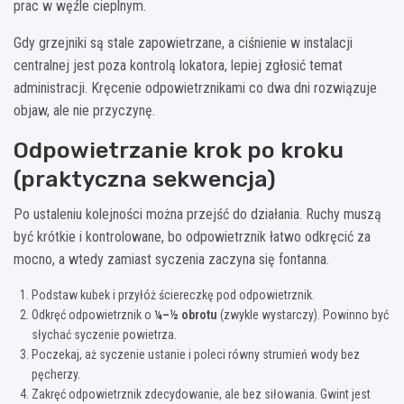
prac w węźle cieplnym.
Gdy grzejniki są stale zapowietrzane, a ciśnienie w instalacji
centralnej jest poza kontrolą lokatora, lepiej zgłosić temat
administracji. Kręcenie odpowietrznikami co dwa dni rozwiązuje
objaw, ale nie przyczynę.
Odpowietrzanie krok po kroku
(praktyczna sekwencja)
Po ustaleniu kolejności można przejść do działania. Ruchy muszą
być krótkie i kontrolowane, bo odpowietrznik łatwo odkręcić za
mocno, a wtedy zamiast syczenia zaczyna się fontanna.
Podstaw kubek i przyłóż ściereczkę pod odpowietrznik.
Odkręć odpowietrznik o
¼–½ obrotu
(zwykle wystarczy). Powinno być
słychać syczenie powietrza.
Poczekaj, aż syczenie ustanie i poleci równy strumień wody bez
pęcherzy.
Zakręć odpowietrznik zdecydowanie, ale bez siłowania. Gwint jest