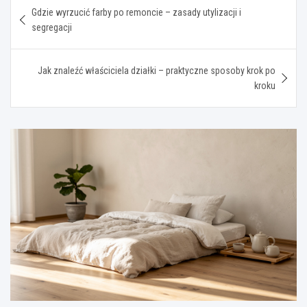
Nawigacja
Gdzie wyrzucić farby po remoncie – zasady utylizacji i
wpisu
segregacji
Jak znaleźć właściciela działki – praktyczne sposoby krok po
kroku