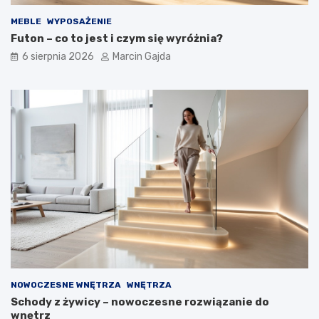
b
e
r
d
MEBLE
WYPOSAŻENIE
a
o
Futon – co to jest i czym się wyróżnia?
ć
p
6 sierpnia 2026
Marcin Gajda
?
o
P
k
r
o
a
j
k
u
t
m
y
ł
c
o
z
d
n
z
y
i
p
e
r
ż
z
o
e
w
w
e
o
g
NOWOCZESNE WNĘTRZA
WNĘTRZA
d
o
Schody z żywicy – nowoczesne rozwiązanie do
n
?
wnętrz
i