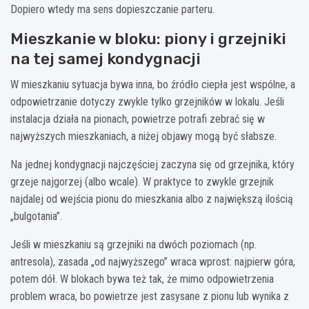
Dopiero wtedy ma sens dopieszczanie parteru.
Mieszkanie w bloku: piony i grzejniki
na tej samej kondygnacji
W mieszkaniu sytuacja bywa inna, bo źródło ciepła jest wspólne, a
odpowietrzanie dotyczy zwykle tylko grzejników w lokalu. Jeśli
instalacja działa na pionach, powietrze potrafi zebrać się w
najwyższych mieszkaniach, a niżej objawy mogą być słabsze.
Na jednej kondygnacji najczęściej zaczyna się od grzejnika, który
grzeje najgorzej (albo wcale). W praktyce to zwykle grzejnik
najdalej od wejścia pionu do mieszkania albo z największą ilością
„bulgotania”.
Jeśli w mieszkaniu są grzejniki na dwóch poziomach (np.
antresola), zasada „od najwyższego” wraca wprost: najpierw góra,
potem dół. W blokach bywa też tak, że mimo odpowietrzenia
problem wraca, bo powietrze jest zasysane z pionu lub wynika z