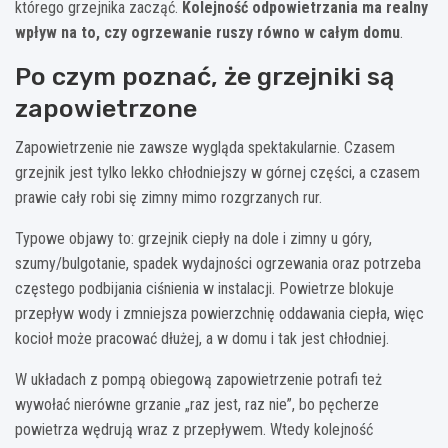
którego grzejnika zacząć.
Kolejność odpowietrzania ma realny
wpływ na to, czy ogrzewanie ruszy równo w całym domu
.
Po czym poznać, że grzejniki są
zapowietrzone
Zapowietrzenie nie zawsze wygląda spektakularnie. Czasem
grzejnik jest tylko lekko chłodniejszy w górnej części, a czasem
prawie cały robi się zimny mimo rozgrzanych rur.
Typowe objawy to: grzejnik ciepły na dole i zimny u góry,
szumy/bulgotanie, spadek wydajności ogrzewania oraz potrzeba
częstego podbijania ciśnienia w instalacji. Powietrze blokuje
przepływ wody i zmniejsza powierzchnię oddawania ciepła, więc
kocioł może pracować dłużej, a w domu i tak jest chłodniej.
W układach z pompą obiegową zapowietrzenie potrafi też
wywołać nierówne grzanie „raz jest, raz nie”, bo pęcherze
powietrza wędrują wraz z przepływem. Wtedy kolejność