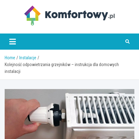
Skip
to
content
komfortowy.pl
Home
Instalacje
Kolejność odpowietrzania grzejników – instrukcja dla domowych
instalacji