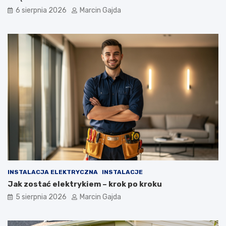
k
6 sierpnia 2026
Marcin Gajda
d
l
a
k
u
p
u
j
ą
c
y
c
h
INSTALACJA ELEKTRYCZNA
INSTALACJE
Jak zostać elektrykiem – krok po kroku
5 sierpnia 2026
Marcin Gajda