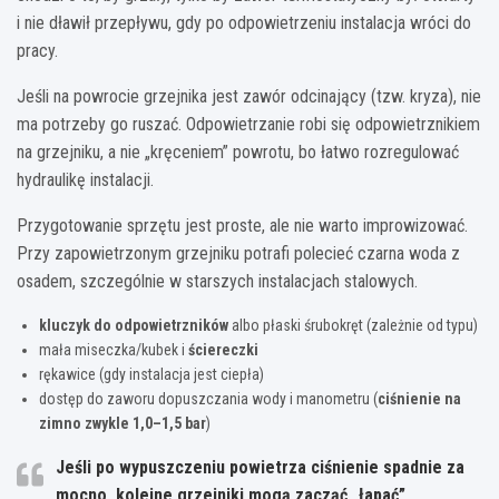
i nie dławił przepływu, gdy po odpowietrzeniu instalacja wróci do
pracy.
Jeśli na powrocie grzejnika jest zawór odcinający (tzw. kryza), nie
ma potrzeby go ruszać. Odpowietrzanie robi się odpowietrznikiem
na grzejniku, a nie „kręceniem” powrotu, bo łatwo rozregulować
hydraulikę instalacji.
Przygotowanie sprzętu jest proste, ale nie warto improwizować.
Przy zapowietrzonym grzejniku potrafi polecieć czarna woda z
osadem, szczególnie w starszych instalacjach stalowych.
kluczyk do odpowietrzników
albo płaski śrubokręt (zależnie od typu)
mała miseczka/kubek i
ściereczki
rękawice (gdy instalacja jest ciepła)
dostęp do zaworu dopuszczania wody i manometru (
ciśnienie na
zimno zwykle 1,0–1,5 bar
)
Jeśli po wypuszczeniu powietrza ciśnienie spadnie za
mocno, kolejne grzejniki mogą zacząć „łapać”