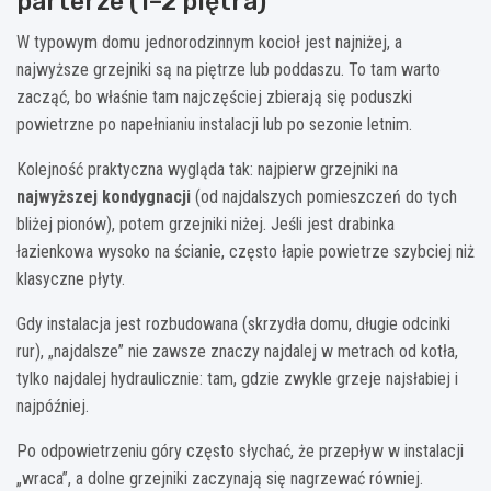
parterze (1–2 piętra)
W typowym domu jednorodzinnym kocioł jest najniżej, a
najwyższe grzejniki są na piętrze lub poddaszu. To tam warto
zacząć, bo właśnie tam najczęściej zbierają się poduszki
powietrzne po napełnianiu instalacji lub po sezonie letnim.
Kolejność praktyczna wygląda tak: najpierw grzejniki na
najwyższej kondygnacji
(od najdalszych pomieszczeń do tych
bliżej pionów), potem grzejniki niżej. Jeśli jest drabinka
łazienkowa wysoko na ścianie, często łapie powietrze szybciej niż
klasyczne płyty.
Gdy instalacja jest rozbudowana (skrzydła domu, długie odcinki
rur), „najdalsze” nie zawsze znaczy najdalej w metrach od kotła,
tylko najdalej hydraulicznie: tam, gdzie zwykle grzeje najsłabiej i
najpóźniej.
Po odpowietrzeniu góry często słychać, że przepływ w instalacji
„wraca”, a dolne grzejniki zaczynają się nagrzewać równiej.