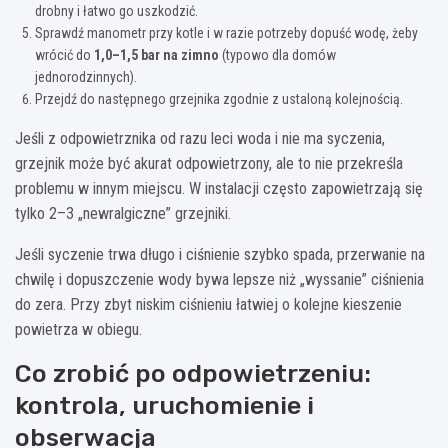
drobny i łatwo go uszkodzić.
Sprawdź manometr przy kotle i w razie potrzeby dopuść wodę, żeby
wrócić do
1,0–1,5 bar na zimno
(typowo dla domów
jednorodzinnych).
Przejdź do następnego grzejnika zgodnie z ustaloną kolejnością.
Jeśli z odpowietrznika od razu leci woda i nie ma syczenia,
grzejnik może być akurat odpowietrzony, ale to nie przekreśla
problemu w innym miejscu. W instalacji często zapowietrzają się
tylko 2–3 „newralgiczne” grzejniki.
Jeśli syczenie trwa długo i ciśnienie szybko spada, przerwanie na
chwilę i dopuszczenie wody bywa lepsze niż „wyssanie” ciśnienia
do zera. Przy zbyt niskim ciśnieniu łatwiej o kolejne kieszenie
powietrza w obiegu.
Co zrobić po odpowietrzeniu:
kontrola, uruchomienie i
obserwacja