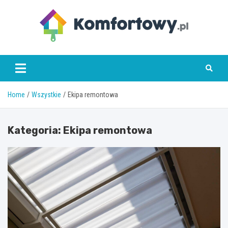
Skip
to
content
komfortowy.pl
Home
Wszystkie
Ekipa remontowa
Kategoria:
Ekipa remontowa