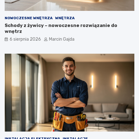
e
w
w
e
o
g
NOWOCZESNE WNĘTRZA
WNĘTRZA
d
o
Schody z żywicy – nowoczesne rozwiązanie do
n
?
wnętrz
i
k
6 sierpnia 2026
Marcin Gajda
d
l
a
k
u
p
u
j
ą
c
y
c
h
INSTALACJA ELEKTRYCZNA
INSTALACJE