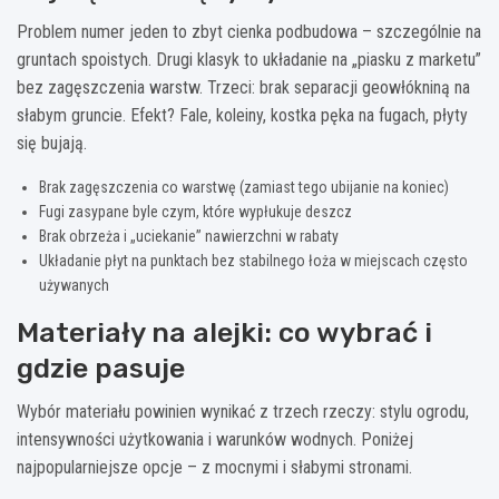
Problem numer jeden to zbyt cienka podbudowa – szczególnie na
gruntach spoistych. Drugi klasyk to układanie na „piasku z marketu”
bez zagęszczenia warstw. Trzeci: brak separacji geowłókniną na
słabym gruncie. Efekt? Fale, koleiny, kostka pęka na fugach, płyty
się bujają.
Brak zagęszczenia co warstwę (zamiast tego ubijanie na koniec)
Fugi zasypane byle czym, które wypłukuje deszcz
Brak obrzeża i „uciekanie” nawierzchni w rabaty
Układanie płyt na punktach bez stabilnego łoża w miejscach często
używanych
Materiały na alejki: co wybrać i
gdzie pasuje
Wybór materiału powinien wynikać z trzech rzeczy: stylu ogrodu,
intensywności użytkowania i warunków wodnych. Poniżej
najpopularniejsze opcje – z mocnymi i słabymi stronami.