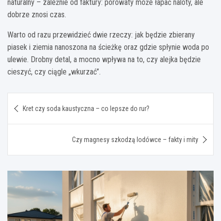
naturalny – zależnie od faktury: porowaty może łapać naloty, ale
dobrze znosi czas.
Warto od razu przewidzieć dwie rzeczy: jak będzie zbierany
piasek i ziemia nanoszona na ścieżkę oraz gdzie spłynie woda po
ulewie. Drobny detal, a mocno wpływa na to, czy alejka będzie
cieszyć, czy ciągle „wkurzać”.
Nawigacja
Kret czy soda kaustyczna – co lepsze do rur?
wpisu
Czy magnesy szkodzą lodówce – fakty i mity