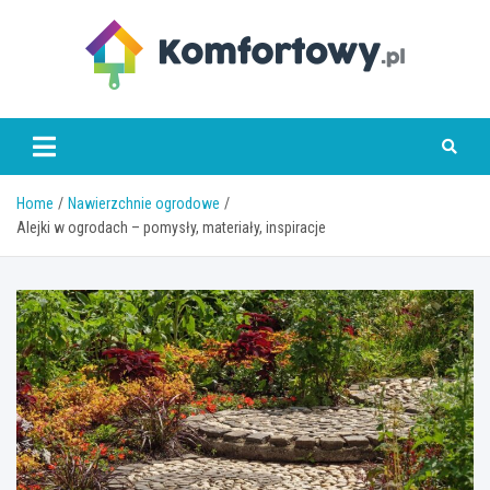
Skip
to
content
komfortowy.pl
Home
Nawierzchnie ogrodowe
Alejki w ogrodach – pomysły, materiały, inspiracje