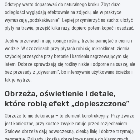
Odstępy warto dopasować do naturalnego kroku. Zbyt duże
odległości wyglądają efektownie na zdjęciu, ale w praktyce
wymuszają „podskakiwanie”. Lepiej przymierzyć na sucho: ułożyć
płyty na trawie, przejść kilka razy, dopiero potem kopać i osadzać.
Jeśli w przerwach mają rosnąć rośliny, trzeba pamiętać o cieniu i
wodzie. W szczelinach przy płytach robi się mikroklimat: ziemia
szybciej przesycha przy betonie i kamieniu nagrzewającym się
latem. Dobrze sprawdzają się rośliny niskie i odporne na suszę, ale
bez przesady z „dywanami”, bo intensywnie użytkowana ścieżka i
tak je wytrze.
Obrzeża, oświetlenie i detale,
które robią efekt „dopieszczone”
Obrzeże to nie dekoracja – to element konstrukcyjny. Przy żwirze
jest konieczne, przy kostce zwykle ratuje przed rozjechaniem.
Stalowe obrzeża dają nowoczesną, cienką linię i dobrze trzymają
geometrię. Palisady i kostka obrzeżowa pasują do klasycznych