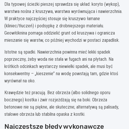
Dla typowej ścieżki pieszej sprawdza się układ: koryto (wykop),
warstwa nośna z kruszywa, warstwa wyrównująca i nawierzchnia.
W praktyce najczęściej stosuje się kruszywo łamane
(kliniec/tłuczeń) i podsypkę z drobniejszego materiału.
Geowłóknina pomaga oddzielić grunt od kruszywa i ogranicza
mieszanie się warstw, co później wychodzi w postaci zapadlisk.
Istotne są spadki. Nawierzchnia powinna mieć lekki spadek
poprzeczny, żeby woda nie stała w fugach ani na płytach. Na
krótkich odcinkach wystarczy niewielki spadek, ale musi być
konsekwentny – „kieszenie” na wodę powstają tam, gdzie ktoś
wyrównał na oko.
Krawędzie też pracują. Bez obrzeża (albo solidnego oporu
bocznego) kostka i żwir rozjeżdżają się na boki. Obrzeża
betonowe nie są piękne, ale skuteczne; alternatywą są palisady,
stalowe obrzeża lub stabilna opaska z kostki.
Najczęstsze błędy wykonawcze