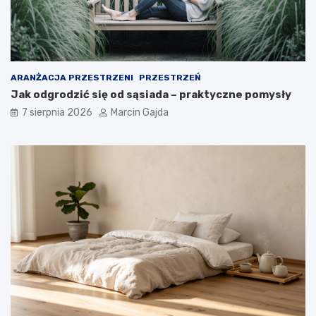
p
e
r
ż
z
o
e
w
w
e
o
g
ARANŻACJA PRZESTRZENI
PRZESTRZEŃ
d
o
Jak odgrodzić się od sąsiada – praktyczne pomysły
n
?
i
7 sierpnia 2026
Marcin Gajda
k
d
l
a
k
u
p
u
j
ą
c
y
c
h