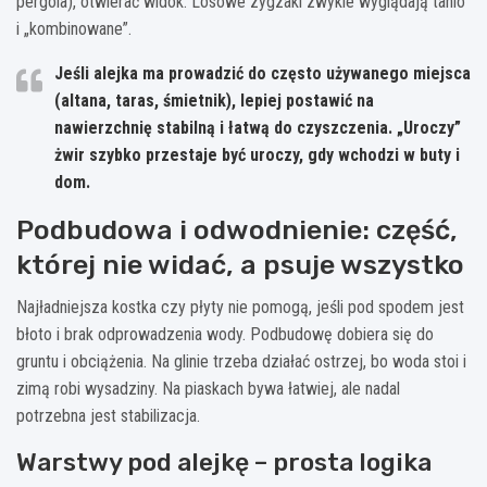
pergola), otwierać widok. Losowe zygzaki zwykle wyglądają tanio
i „kombinowane”.
Jeśli alejka ma prowadzić do często używanego miejsca
(altana, taras, śmietnik), lepiej postawić na
nawierzchnię stabilną i łatwą do czyszczenia. „Uroczy”
żwir szybko przestaje być uroczy, gdy wchodzi w buty i
dom.
Podbudowa i odwodnienie: część,
której nie widać, a psuje wszystko
Najładniejsza kostka czy płyty nie pomogą, jeśli pod spodem jest
błoto i brak odprowadzenia wody. Podbudowę dobiera się do
gruntu i obciążenia. Na glinie trzeba działać ostrzej, bo woda stoi i
zimą robi wysadziny. Na piaskach bywa łatwiej, ale nadal
potrzebna jest stabilizacja.
Warstwy pod alejkę – prosta logika