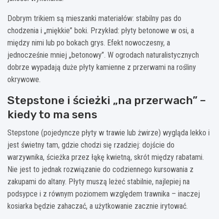
Dobrym trikiem są mieszanki materiałów: stabilny pas do
chodzenia i „miękkie” boki. Przykład: płyty betonowe w osi, a
między nimi lub po bokach grys. Efekt nowoczesny, a
jednocześnie mniej „betonowy”. W ogrodach naturalistycznych
dobrze wypadają duże płyty kamienne z przerwami na rośliny
okrywowe.
Stepstone i ścieżki „na przerwach” –
kiedy to ma sens
Stepstone (pojedyncze płyty w trawie lub żwirze) wygląda lekko i
jest świetny tam, gdzie chodzi się rzadziej: dojście do
warzywnika, ścieżka przez łąkę kwietną, skrót między rabatami.
Nie jest to jednak rozwiązanie do codziennego kursowania z
zakupami do altany. Płyty muszą leżeć stabilnie, najlepiej na
podsypce i z równym poziomem względem trawnika – inaczej
kosiarka będzie zahaczać, a użytkowanie zacznie irytować.