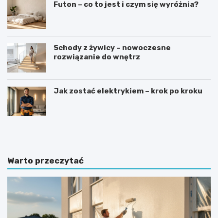
Futon – co to jest i czym się wyróżnia?
Schody z żywicy – nowoczesne
rozwiązanie do wnętrz
Jak zostać elektrykiem – krok po kroku
J
J
a
a
k
k
i
w
e
y
Warto przeczytać
p
b
ł
r
y
a
t
ć
k
i
i
d
g
e