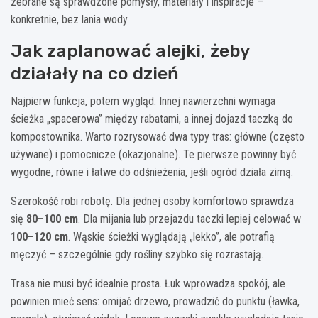
zebrane są sprawdzone pomysły, materiały i inspiracje –
konkretnie, bez lania wody.
Jak zaplanować alejki, żeby
działały na co dzień
Najpierw funkcja, potem wygląd. Innej nawierzchni wymaga
ścieżka „spacerowa” między rabatami, a innej dojazd taczką do
kompostownika. Warto rozrysować dwa typy tras: główne (często
używane) i pomocnicze (okazjonalne). Te pierwsze powinny być
wygodne, równe i łatwe do odśnieżenia, jeśli ogród działa zimą.
Szerokość robi robotę. Dla jednej osoby komfortowo sprawdza
się
80–100 cm
. Dla mijania lub przejazdu taczki lepiej celować w
100–120 cm
. Wąskie ścieżki wyglądają „lekko”, ale potrafią
męczyć – szczególnie gdy rośliny szybko się rozrastają.
Trasa nie musi być idealnie prosta. Łuk wprowadza spokój, ale
powinien mieć sens: omijać drzewo, prowadzić do punktu (ławka,