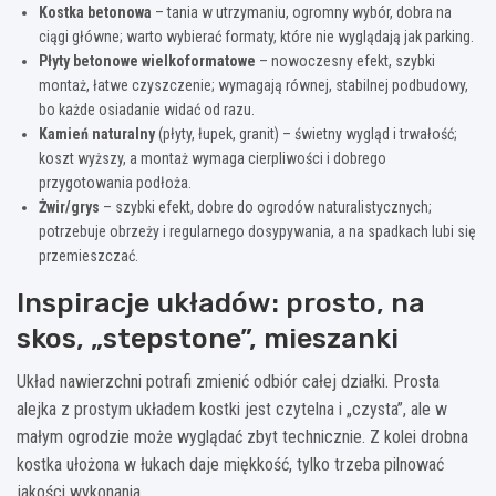
Kostka betonowa
– tania w utrzymaniu, ogromny wybór, dobra na
ciągi główne; warto wybierać formaty, które nie wyglądają jak parking.
Płyty betonowe wielkoformatowe
– nowoczesny efekt, szybki
montaż, łatwe czyszczenie; wymagają równej, stabilnej podbudowy,
bo każde osiadanie widać od razu.
Kamień naturalny
(płyty, łupek, granit) – świetny wygląd i trwałość;
koszt wyższy, a montaż wymaga cierpliwości i dobrego
przygotowania podłoża.
Żwir/grys
– szybki efekt, dobre do ogrodów naturalistycznych;
potrzebuje obrzeży i regularnego dosypywania, a na spadkach lubi się
przemieszczać.
Inspiracje układów: prosto, na
skos, „stepstone”, mieszanki
Układ nawierzchni potrafi zmienić odbiór całej działki. Prosta
alejka z prostym układem kostki jest czytelna i „czysta”, ale w
małym ogrodzie może wyglądać zbyt technicznie. Z kolei drobna
kostka ułożona w łukach daje miękkość, tylko trzeba pilnować
jakości wykonania.