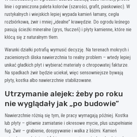
linie i ograniczona paleta kolorów (szarości, grafit, piaskowiec). W
rustykalnych i wiejskich lepiej wypada kamień łamany, cegła
rozbiórkowa, żwir i mniej „idealne” krawędzie. Do ogrodu leśnego
pasują ścieżki mineralne (grys, tłuczeń) i płyty kamienne, które nie
kłócą się z naturalnym tłem.
Warunki działki potrafią wymusić decyzję. Na terenach mokrych i
zacienionych śliska nawierzchnia to realny problem – wtedy lepiej
unikać gładkich płyt i wybierać materiały o chropowatej fakturze.
Na spadkach żwir będzie uciekał, więc sensowniejsze bywają
płyty, kostka albo nawierzchnie stabilizowane.
Utrzymanie alejek: żeby po roku
nie wyglądały jak „po budowie”
Nawierzchnie różnią się tym, ile pracy wymagają później. Kostka
lub płyty – głównie zamiatanie i okresowe mycie, plus uzupełnianie
fug. Żwir – grabienie, dosypywanie i walka z liśćmi. Kamień