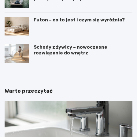
Futon – co to jest i czym się wyróżnia?
Schody z żywicy – nowoczesne
rozwiązanie do wnętrz
J
J
a
a
k
k
i
w
e
y
Warto przeczytać
p
b
ł
r
y
a
t
ć
k
i
i
d
g
e
r
a