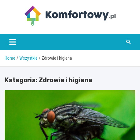
Skip
to
content
komfortowy.pl
Home
Wszystkie
Zdrowie i higiena
Kategoria:
Zdrowie i higiena