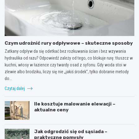
Czym udrożnić rury odpływowe – skuteczne sposoby
Zatkany odpływ da się odetkać bez rozkuwania ścian i bez wzywania
hydraulika od razu? Odpowiedź zależy od tego, co blokuje rurę: tłuszcz w
kuchni, włosy w łazience czy twardy osad z syfonu. Gdy woda stoi w
zlewie albo brodziku, liczy się nie „jakiś środek”, tylko dobranie metody
do…
Czytaj dalej
Ile kosztuje malowanie elewacji –
aktualne ceny
Jak odgrodzić się od sąsiada –
praktyczne pomysły