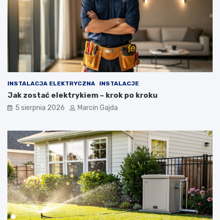
ą
c
y
c
h
INSTALACJA ELEKTRYCZNA
INSTALACJE
Jak zostać elektrykiem – krok po kroku
5 sierpnia 2026
Marcin Gajda