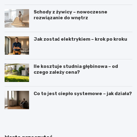
Schody z żywicy – nowoczesne
rozwiązanie do wnętrz
Jak zostać elektrykiem – krok po kroku
Ile kosztuje studnia głębinowa – od
czego zależy cena?
Co to jest ciepło systemowe – jak działa?
J
J
a
a
k
k
i
w
e
y