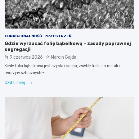
FUNKCJONALNOŚĆ
PRZESTRZEŃ
Gdzie wyrzucać folię bąbelkową – zasady poprawnej
segregacji
9 czerwca 2026
Marcin Gajda
Kiedy folia bąbelkowa jest czysta i sucha, zwykle trafia do metali i
tworzyw sztucznych – i…
Czytaj dalej