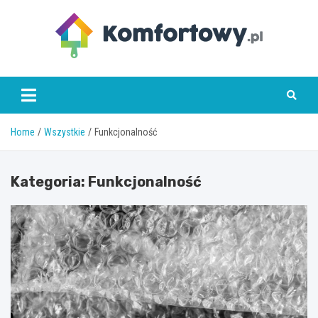
Skip
to
content
komfortowy.pl
Home
Wszystkie
Funkcjonalność
Kategoria:
Funkcjonalność