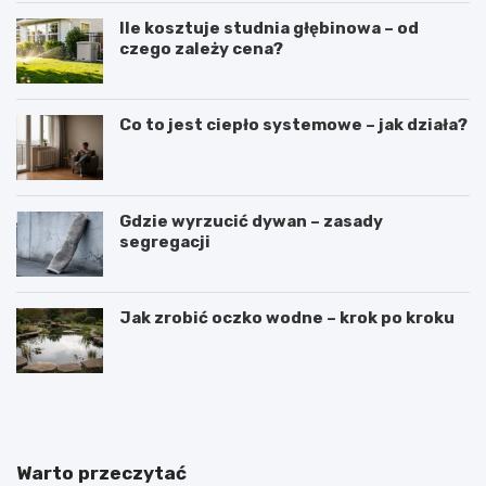
Ile kosztuje studnia głębinowa – od
czego zależy cena?
Co to jest ciepło systemowe – jak działa?
Gdzie wyrzucić dywan – zasady
segregacji
Jak zrobić oczko wodne – krok po kroku
J
J
a
a
k
k
i
w
e
y
Warto przeczytać
p
b