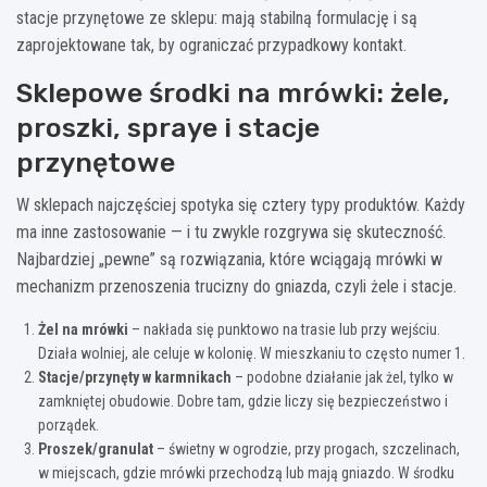
stacje przynętowe ze sklepu: mają stabilną formulację i są
zaprojektowane tak, by ograniczać przypadkowy kontakt.
Sklepowe środki na mrówki: żele,
proszki, spraye i stacje
przynętowe
W sklepach najczęściej spotyka się cztery typy produktów. Każdy
ma inne zastosowanie — i tu zwykle rozgrywa się skuteczność.
Najbardziej „pewne” są rozwiązania, które wciągają mrówki w
mechanizm przenoszenia trucizny do gniazda, czyli żele i stacje.
Żel na mrówki
– nakłada się punktowo na trasie lub przy wejściu.
Działa wolniej, ale celuje w kolonię. W mieszkaniu to często numer 1.
Stacje/przynęty w karmnikach
– podobne działanie jak żel, tylko w
zamkniętej obudowie. Dobre tam, gdzie liczy się bezpieczeństwo i
porządek.
Proszek/granulat
– świetny w ogrodzie, przy progach, szczelinach,
w miejscach, gdzie mrówki przechodzą lub mają gniazdo. W środku