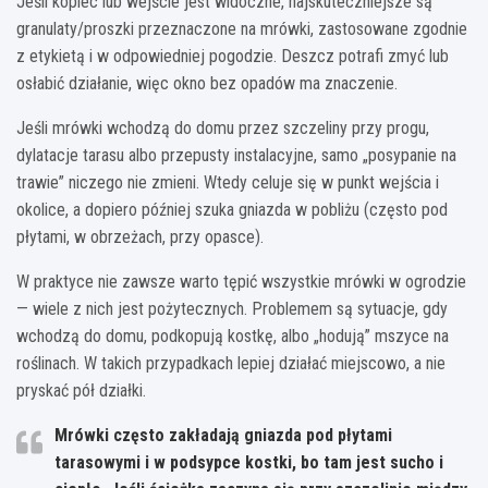
Jeśli kopiec lub wejście jest widoczne, najskuteczniejsze są
granulaty/proszki przeznaczone na mrówki, zastosowane zgodnie
z etykietą i w odpowiedniej pogodzie. Deszcz potrafi zmyć lub
osłabić działanie, więc okno bez opadów ma znaczenie.
Jeśli mrówki wchodzą do domu przez szczeliny przy progu,
dylatacje tarasu albo przepusty instalacyjne, samo „posypanie na
trawie” niczego nie zmieni. Wtedy celuje się w punkt wejścia i
okolice, a dopiero później szuka gniazda w pobliżu (często pod
płytami, w obrzeżach, przy opasce).
W praktyce nie zawsze warto tępić wszystkie mrówki w ogrodzie
— wiele z nich jest pożytecznych. Problemem są sytuacje, gdy
wchodzą do domu, podkopują kostkę, albo „hodują” mszyce na
roślinach. W takich przypadkach lepiej działać miejscowo, a nie
pryskać pół działki.
Mrówki często zakładają gniazda pod płytami
tarasowymi i w podsypce kostki, bo tam jest sucho i