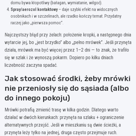
domu bywa kłopotliwy (bałagan, wymiatanie, wilgoć).
Spray/aerozol kontaktowy
– daje szybki efekt na widocznych
osobnikach i w szczelinach, ale rzadko kończy temat. Przydatny
raczej jako „pierwsza pomoc”.
Najczęstszy błąd przy żelach: położenie kropki, a następnego dnia
wytarcie jej, bo „jest brzydko” albo „pełno mrówek”. Jeśli przynęta
działa, mrówek ma być więcej przez 1–2 dni — to znak, że trafiło
się w szlak i że wynoszą pokarm. Dopiero po kilku dniach
liczebność zaczyna spadać.
Jak stosować środki, żeby mrówki
nie przeniosły się do sąsiada (albo
do innego pokoju)
Mrówki potrafią zmienić trasę w kilka godzin. Dlatego warto
działać w dwóch kierunkach: przynęta na szlaku + ograniczenie
alternatywnych przejść. Jeśli w mieszkaniu są dwie ścieżki, a
przynęta leży tylko na jednej, druga często przejmuje ruch.