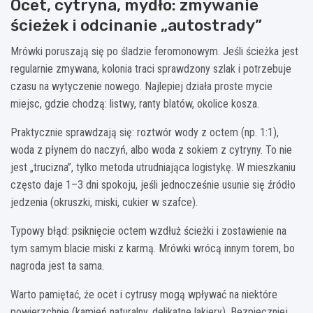
Ocet, cytryna, mydło: zmywanie
ścieżek i odcinanie „autostrady”
Mrówki poruszają się po śladzie feromonowym. Jeśli ścieżka jest
regularnie zmywana, kolonia traci sprawdzony szlak i potrzebuje
czasu na wytyczenie nowego. Najlepiej działa proste mycie
miejsc, gdzie chodzą: listwy, ranty blatów, okolice kosza.
Praktycznie sprawdzają się: roztwór wody z octem (np. 1:1),
woda z płynem do naczyń, albo woda z sokiem z cytryny. To nie
jest „trucizna”, tylko metoda utrudniająca logistykę. W mieszkaniu
często daje 1–3 dni spokoju, jeśli jednocześnie usunie się źródło
jedzenia (okruszki, miski, cukier w szafce).
Typowy błąd: psiknięcie octem wzdłuż ścieżki i zostawienie na
tym samym blacie miski z karmą. Mrówki wrócą innym torem, bo
nagroda jest ta sama.
Warto pamiętać, że ocet i cytrusy mogą wpływać na niektóre
powierzchnie (kamień naturalny, delikatne lakiery). Bezpieczniej