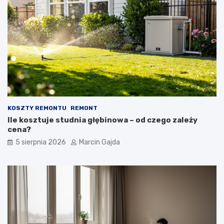
y
ł
c
o
z
d
n
z
y
i
p
e
r
ż
z
o
e
w
w
e
o
g
KOSZTY REMONTU
REMONT
d
o
Ile kosztuje studnia głębinowa – od czego zależy
n
?
cena?
i
k
5 sierpnia 2026
Marcin Gajda
d
l
a
k
u
p
u
j