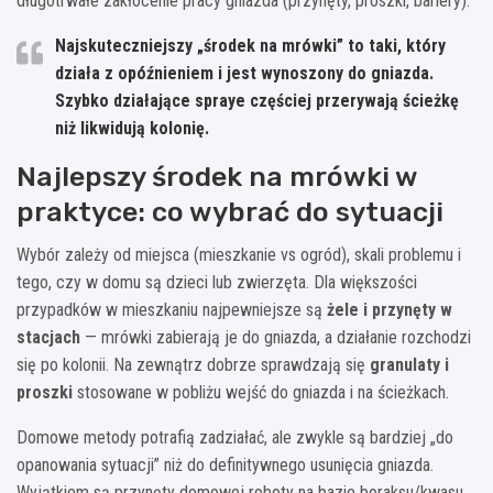
długotrwałe zakłócenie pracy gniazda (przynęty, proszki, bariery).
Najskuteczniejszy „środek na mrówki” to taki, który
działa z opóźnieniem i jest wynoszony do gniazda.
Szybko działające spraye częściej przerywają ścieżkę
niż likwidują kolonię.
Najlepszy środek na mrówki w
praktyce: co wybrać do sytuacji
Wybór zależy od miejsca (mieszkanie vs ogród), skali problemu i
tego, czy w domu są dzieci lub zwierzęta. Dla większości
przypadków w mieszkaniu najpewniejsze są
żele i przynęty w
stacjach
— mrówki zabierają je do gniazda, a działanie rozchodzi
się po kolonii. Na zewnątrz dobrze sprawdzają się
granulaty i
proszki
stosowane w pobliżu wejść do gniazda i na ścieżkach.
Domowe metody potrafią zadziałać, ale zwykle są bardziej „do
opanowania sytuacji” niż do definitywnego usunięcia gniazda.
Wyjątkiem są przynęty domowej roboty na bazie boraksu/kwasu