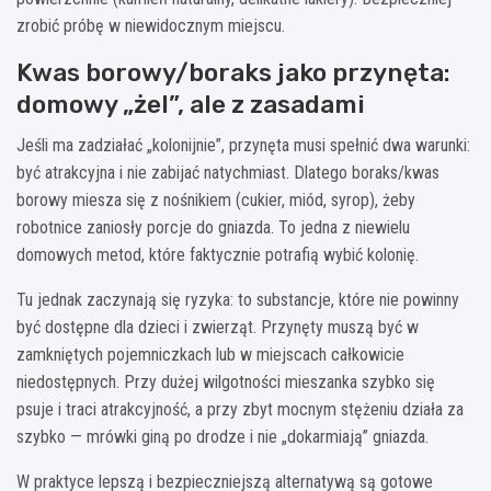
zrobić próbę w niewidocznym miejscu.
Kwas borowy/boraks jako przynęta:
domowy „żel”, ale z zasadami
Jeśli ma zadziałać „kolonijnie”, przynęta musi spełnić dwa warunki:
być atrakcyjna i nie zabijać natychmiast. Dlatego boraks/kwas
borowy miesza się z nośnikiem (cukier, miód, syrop), żeby
robotnice zaniosły porcje do gniazda. To jedna z niewielu
domowych metod, które faktycznie potrafią wybić kolonię.
Tu jednak zaczynają się ryzyka: to substancje, które nie powinny
być dostępne dla dzieci i zwierząt. Przynęty muszą być w
zamkniętych pojemniczkach lub w miejscach całkowicie
niedostępnych. Przy dużej wilgotności mieszanka szybko się
psuje i traci atrakcyjność, a przy zbyt mocnym stężeniu działa za
szybko — mrówki giną po drodze i nie „dokarmiają” gniazda.
W praktyce lepszą i bezpieczniejszą alternatywą są gotowe