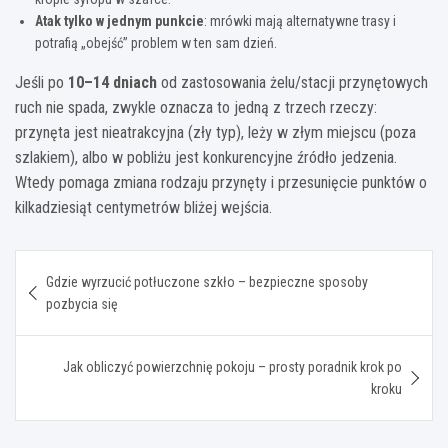
Atak tylko w jednym punkcie
: mrówki mają alternatywne trasy i
potrafią „obejść” problem w ten sam dzień.
Jeśli po
10–14 dniach
od zastosowania żelu/stacji przynętowych
ruch nie spada, zwykle oznacza to jedną z trzech rzeczy:
przynęta jest nieatrakcyjna (zły typ), leży w złym miejscu (poza
szlakiem), albo w pobliżu jest konkurencyjne źródło jedzenia.
Wtedy pomaga zmiana rodzaju przynęty i przesunięcie punktów o
kilkadziesiąt centymetrów bliżej wejścia.
Nawigacja
Gdzie wyrzucić potłuczone szkło – bezpieczne sposoby
wpisu
pozbycia się
Jak obliczyć powierzchnię pokoju – prosty poradnik krok po
kroku