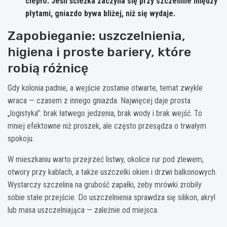
ciepło. Jeśli ścieżka zaczyna się przy szczelinie między
płytami, gniazdo bywa bliżej, niż się wydaje.
Zapobieganie: uszczelnienia,
higiena i proste bariery, które
robią różnicę
Gdy kolonia padnie, a wejście zostanie otwarte, temat zwykle
wraca — czasem z innego gniazda. Najwięcej daje prosta
„logistyka”: brak łatwego jedzenia, brak wody i brak wejść. To
mniej efektowne niż proszek, ale często przesądza o trwałym
spokoju.
W mieszkaniu warto przejrzeć listwy, okolice rur pod zlewem,
otwory przy kablach, a także uszczelki okien i drzwi balkonowych.
Wystarczy szczelina na grubość zapałki, żeby mrówki zrobiły
sobie stałe przejście. Do uszczelnienia sprawdza się silikon, akryl
lub masa uszczelniająca — zależnie od miejsca.