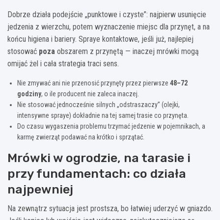
Dobrze działa podejście „punktowe i czyste”: najpierw usunięcie
jedzenia z wierzchu, potem wyznaczenie miejsc dla przynęt, a na
końcu higiena i bariery. Spraye kontaktowe, jeśli już, najlepiej
stosować
poza
obszarem z przynętą — inaczej mrówki mogą
omijać żel i cała strategia traci sens.
Nie zmywać ani nie przenosić przynęty przez pierwsze
48–72
godziny
, o ile producent nie zaleca inaczej.
Nie stosować jednocześnie silnych „odstraszaczy” (olejki,
intensywne spraye) dokładnie na tej samej trasie co przynęta.
Do czasu wygaszenia problemu trzymać jedzenie w pojemnikach, a
karmę zwierząt podawać na krótko i sprzątać.
Mrówki w ogrodzie, na tarasie i
przy fundamentach: co działa
najpewniej
Na zewnątrz sytuacja jest prostsza, bo łatwiej uderzyć w gniazdo.