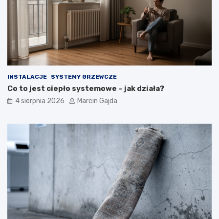
ą
c
y
c
h
INSTALACJE
SYSTEMY GRZEWCZE
Co to jest ciepło systemowe – jak działa?
4 sierpnia 2026
Marcin Gajda