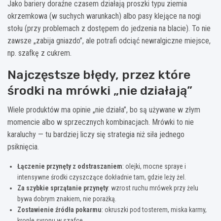
Jako bariery doraźne czasem działają proszki typu ziemia
okrzemkowa (w suchych warunkach) albo pasy klejące na nogi
stołu (przy problemach z dostępem do jedzenia na blacie). To nie
zawsze „zabija gniazdo”, ale potrafi odciąć newralgiczne miejsce,
np. szafkę z cukrem.
Najczęstsze błędy, przez które
środki na mrówki „nie działają”
Wiele produktów ma opinie „nie działa”, bo są używane w złym
momencie albo w sprzecznych kombinacjach. Mrówki to nie
karaluchy — tu bardziej liczy się strategia niż siła jednego
psiknięcia.
Łączenie przynęty z odstraszaniem
: olejki, mocne spraye i
intensywne środki czyszczące dokładnie tam, gdzie leży żel.
Za szybkie sprzątanie przynęty
: wzrost ruchu mrówek przy żelu
bywa dobrym znakiem, nie porażką.
Zostawienie źródła pokarmu
: okruszki pod tosterem, miska karmy,
krople syropu w szafce.