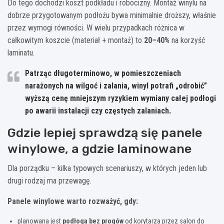
Do tego dochodzi koszt podkładu i robocizny. Montaż winylu na
dobrze przygotowanym podłożu bywa minimalnie droższy, właśnie
przez wymogi równości. W wielu przypadkach różnica w
całkowitym koszcie (materiał + montaż) to
20–40%
na korzyść
laminatu.
Patrząc długoterminowo, w pomieszczeniach
narażonych na wilgoć i zalania, winyl potrafi „odrobić”
wyższą cenę mniejszym ryzykiem wymiany całej podłogi
po awarii instalacji czy częstych zalaniach.
Gdzie lepiej sprawdzą się panele
winylowe, a gdzie laminowane
Dla porządku – kilka typowych scenariuszy, w których jeden lub
drugi rodzaj ma przewagę.
Panele winylowe warto rozważyć, gdy:
planowana jest
podłoga bez progów
od korytarza przez salon do