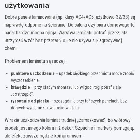
użytkowania
Dobre panele laminowane (np. klasy AC4/AC5, użytkowo 32/33) są
naprawdę odporne na ścieranie. Do salonu czy biura domowego to
nadal bardzo mocna opcja. Warstwa laminatu potrafi przez lata
utrzymać wzór bez przetarć, o ile nie używa się agresywnej
chemii.
Problemem laminatu są raczej:
punktowe uszkodzenia
– upadek ciężkiego przedmiotu może zrobić
wyszczerbienie,
krawędzie
– przy słabym montażu lub wilgoci rogi potrafią się
„postrzępić”,
rysowanie od piasku
– szczególnie przy tańszych panelach, bez
dobrych wycieraczek w strefie wejścia.
W razie uszkodzenia laminat trudniej „zamaskować”, bo wiórowy
środek jest innego koloru niż dekor. Szpachle i markery pomagają,
ale efekt zawsze będzie kompromisem.