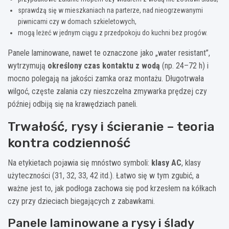
sprawdzą się w mieszkaniach na parterze, nad nieogrzewanymi
piwnicami czy w domach szkieletowych,
mogą leżeć w jednym ciągu z przedpokoju do kuchni bez progów.
Panele laminowane, nawet te oznaczone jako „water resistant”,
wytrzymują
określony czas kontaktu z wodą
(np. 24–72 h) i
mocno polegają na jakości zamka oraz montażu. Długotrwała
wilgoć, częste zalania czy nieszczelna zmywarka prędzej czy
później odbiją się na krawędziach paneli.
Trwałość, rysy i ścieranie – teoria
kontra codzienność
Na etykietach pojawia się mnóstwo symboli:
klasy AC
, klasy
użyteczności (31, 32, 33, 42 itd.). Łatwo się w tym zgubić, a
ważne jest to, jak podłoga zachowa się pod krzesłem na kółkach
czy przy dzieciach biegających z zabawkami.
Panele laminowane a rysy i ślady