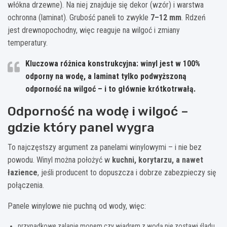
włókna drzewne). Na niej znajduje się dekor (wzór) i warstwa
ochronna (laminat). Grubość paneli to zwykle
7–12 mm
. Rdzeń
jest drewnopochodny, więc reaguje na wilgoć i zmiany
temperatury.
Kluczowa różnica konstrukcyjna:
winyl jest w 100%
odporny na wodę, a laminat tylko podwyższoną
odporność na wilgoć – i to głównie krótkotrwałą.
Odporność na wodę i wilgoć –
gdzie który panel wygra
To najczęstszy argument za panelami winylowymi – i nie bez
powodu. Winyl można położyć w
kuchni, korytarzu, a nawet
łazience
, jeśli producent to dopuszcza i dobrze zabezpieczy się
połączenia.
Panele winylowe nie puchną od wody, więc:
przypadkowe zalanie mopem czy wiadrem z wodą nie zostawi śladu,