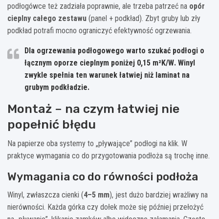
podłogówce też zadziała poprawnie, ale trzeba patrzeć na
opór
cieplny całego zestawu
(panel + podkład). Zbyt gruby lub zły
podkład potrafi mocno ograniczyć efektywność ogrzewania.
Dla ogrzewania podłogowego warto szukać podłogi o
łącznym oporze cieplnym poniżej
0,15 m²K/W
. Winyl
zwykle spełnia ten warunek łatwiej niż laminat na
grubym podkładzie.
Montaż – na czym łatwiej nie
popełnić błędu
Na papierze oba systemy to „pływające” podłogi na klik. W
praktyce wymagania co do przygotowania podłoża są trochę inne.
Wymagania co do równości podłoża
Winyl, zwłaszcza cienki (
4–5 mm
), jest dużo bardziej wrażliwy na
nierówności. Każda górka czy dołek może się później przełożyć