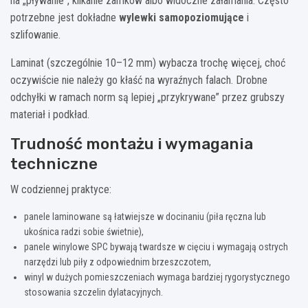
na „pływanie”, klikanie zamków albo widoczne załamania. Często
potrzebne jest dokładne
wylewki samopoziomujące
i
szlifowanie.
Laminat (szczególnie 10–12 mm) wybacza trochę więcej, choć
oczywiście nie należy go kłaść na wyraźnych falach. Drobne
odchyłki w ramach norm są lepiej „przykrywane” przez grubszy
materiał i podkład.
Trudność montażu i wymagania
techniczne
W codziennej praktyce:
panele laminowane są łatwiejsze w docinaniu (piła ręczna lub
ukośnica radzi sobie świetnie),
panele winylowe SPC bywają twardsze w cięciu i wymagają ostrych
narzędzi lub piły z odpowiednim brzeszczotem,
winyl w dużych pomieszczeniach wymaga bardziej rygorystycznego
stosowania szczelin dylatacyjnych.