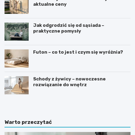
aktualne ceny
Jak odgrodzić się od sąsiada –
praktyczne pomysły
Futon – co to jest i czym się wyróżnia?
Schody z żywicy – nowoczesne
rozwiązanie do wnętrz
J
J
a
a
k
k
i
w
e
y
Warto przeczytać
p
b
ł
r
y
a