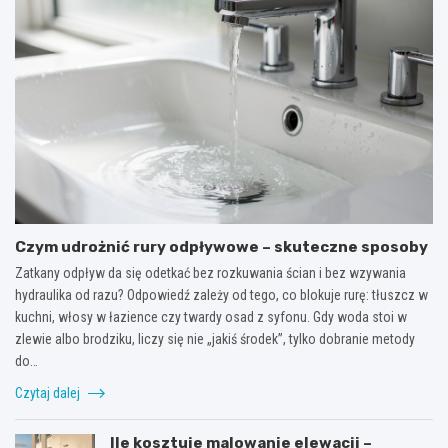
Czym udrożnić rury odpływowe – skuteczne sposoby
Zatkany odpływ da się odetkać bez rozkuwania ścian i bez wzywania
hydraulika od razu? Odpowiedź zależy od tego, co blokuje rurę: tłuszcz w
kuchni, włosy w łazience czy twardy osad z syfonu. Gdy woda stoi w
zlewie albo brodziku, liczy się nie „jakiś środek”, tylko dobranie metody
do…
Czytaj dalej
Ile kosztuje malowanie elewacji –