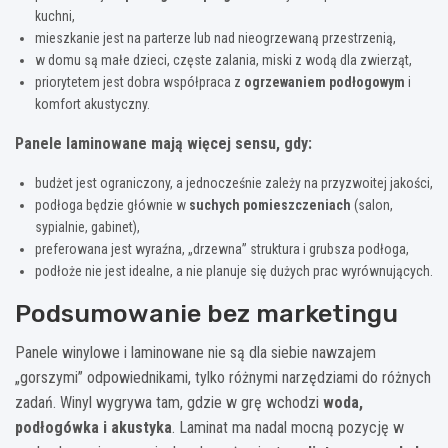
kuchni,
mieszkanie jest na parterze lub nad nieogrzewaną przestrzenią,
w domu są małe dzieci, częste zalania, miski z wodą dla zwierząt,
priorytetem jest dobra współpraca z
ogrzewaniem podłogowym
i
komfort akustyczny.
Panele laminowane mają więcej sensu, gdy:
budżet jest ograniczony, a jednocześnie zależy na przyzwoitej jakości,
podłoga będzie głównie w
suchych pomieszczeniach
(salon,
sypialnie, gabinet),
preferowana jest wyraźna, „drzewna” struktura i grubsza podłoga,
podłoże nie jest idealne, a nie planuje się dużych prac wyrównujących.
Podsumowanie bez marketingu
Panele winylowe i laminowane nie są dla siebie nawzajem
„gorszymi” odpowiednikami, tylko różnymi narzędziami do różnych
zadań. Winyl wygrywa tam, gdzie w grę wchodzi
woda,
podłogówka i akustyka
. Laminat ma nadal mocną pozycję w