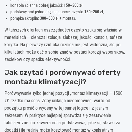
konsola ścienna dobrej jakości:
150–300 zł
,
podstawy pod jednostkę na gruncie: często
150–250 zł
,
pompka skroplin:
300–600 zł
+ montaż.
W tańszych ofertach oszczędności często szuka się właśnie w
materiałach – cieńsza izolacja, słabszej jakości konsola, tańsze
korytka. Na pierwszy rzut oka różnica nie jest widoczna, ale po
kilku latach może dać o sobie znać w postaci korozji wsporników,
zacieków czy spadku efektywności.
Jak czytać i porównywać oferty
montażu klimatyzacji?
Porównywanie tylko jednej pozycji „montaż klimatyzacji – 1500
zł” rzadko ma sens. Żeby uniknąć niedomówień, warto od
początku prosić o wyceny w tej samej logice i z jasnym
zakresem. W praktyce najlepiej sprawdza się zestawienie
tabelaryczne: co zawiera cena podstawowa, jakie są stawki za
dodatki i ile realnie może kosztować montaż w konkretnym