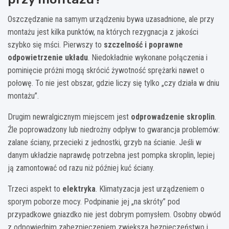
Oszczędzanie na samym urządzeniu bywa uzasadnione, ale przy
montażu jest kilka punktów, na których rezygnacja z jakości
szybko się mści. Pierwszy to
szczelność i poprawne
odpowietrzenie układu
. Niedokładnie wykonane połączenia i
pominięcie próżni mogą skrócić żywotność sprężarki nawet o
połowę. To nie jest obszar, gdzie liczy się tylko „czy działa w dniu
montażu”.
Drugim newralgicznym miejscem jest
odprowadzenie skroplin
.
Źle poprowadzony lub niedrożny odpływ to gwarancja problemów:
zalane ściany, przecieki z jednostki, grzyb na ścianie. Jeśli w
danym układzie naprawdę potrzebna jest pompka skroplin, lepiej
ją zamontować od razu niż później kuć ściany.
Trzeci aspekt to
elektryka
. Klimatyzacja jest urządzeniem o
sporym poborze mocy. Podpinanie jej „na skróty” pod
przypadkowe gniazdko nie jest dobrym pomysłem. Osobny obwód
z odpowiednim zabezpieczeniem zwiększa bezpieczeństwo i