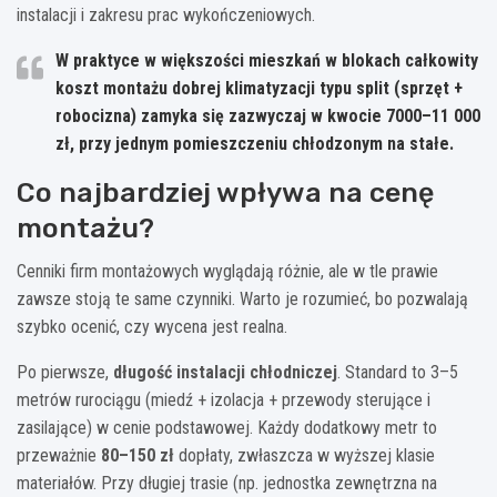
instalacji i zakresu prac wykończeniowych.
W praktyce w większości mieszkań w blokach całkowity
koszt montażu dobrej klimatyzacji typu split (sprzęt +
robocizna) zamyka się zazwyczaj w kwocie
7000–11 000
zł
, przy jednym pomieszczeniu chłodzonym na stałe.
Co najbardziej wpływa na cenę
montażu?
Cenniki firm montażowych wyglądają różnie, ale w tle prawie
zawsze stoją te same czynniki. Warto je rozumieć, bo pozwalają
szybko ocenić, czy wycena jest realna.
Po pierwsze,
długość instalacji chłodniczej
. Standard to 3–5
metrów rurociągu (miedź + izolacja + przewody sterujące i
zasilające) w cenie podstawowej. Każdy dodatkowy metr to
przeważnie
80–150 zł
dopłaty, zwłaszcza w wyższej klasie
materiałów. Przy długiej trasie (np. jednostka zewnętrzna na