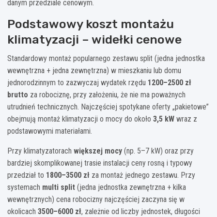
danym przedziale cenowym.
Podstawowy koszt montażu
klimatyzacji – widełki cenowe
Standardowy montaż popularnego zestawu split (jedna jednostka
wewnętrzna + jedna zewnętrzna) w mieszkaniu lub domu
jednorodzinnym to zazwyczaj wydatek rzędu
1200–2500 zł
brutto
za robociznę, przy założeniu, że nie ma poważnych
utrudnień technicznych. Najczęściej spotykane oferty „pakietowe”
obejmują montaż klimatyzacji o mocy do około
3,5 kW
wraz z
podstawowymi materiałami.
Przy klimatyzatorach
większej mocy
(np. 5–7 kW) oraz przy
bardziej skomplikowanej trasie instalacji ceny rosną i typowy
przedział to
1800–3500 zł
za montaż jednego zestawu. Przy
systemach
multi split
(jedna jednostka zewnętrzna + kilka
wewnętrznych) cena robocizny najczęściej zaczyna się w
okolicach
3500–6000 zł
, zależnie od liczby jednostek, długości