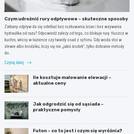
Czym udrożnić rury odpływowe – skuteczne sposoby
Zatkany odpływ da się odetkać bez rozkuwania ścian i bez wzywania
hydraulika od razu? Odpowiedź zależy od tego, co blokuje rurę: tłuszcz w
kuchni, włosy w łazience czy twardy osad z syfonu. Gdy woda stoi w
zlewie albo brodziku, liczy się nie „jakiś środek”, tylko dobranie metody
do…
Czytaj dalej
Ile kosztuje malowanie elewacji –
aktualne ceny
Jak odgrodzić się od sąsiada –
praktyczne pomysły
Futon – co to jest i czym się wyróżnia?