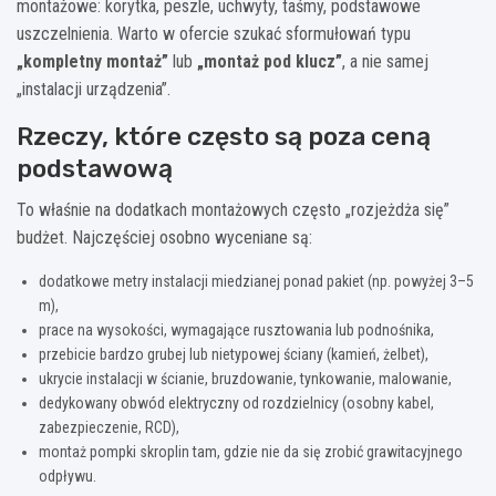
montażowe: korytka, peszle, uchwyty, taśmy, podstawowe
uszczelnienia. Warto w ofercie szukać sformułowań typu
„kompletny montaż”
lub
„montaż pod klucz”
, a nie samej
„instalacji urządzenia”.
Rzeczy, które często są poza ceną
podstawową
To właśnie na dodatkach montażowych często „rozjeżdża się”
budżet. Najczęściej osobno wyceniane są:
dodatkowe metry instalacji miedzianej ponad pakiet (np. powyżej 3–5
m),
prace na wysokości, wymagające rusztowania lub podnośnika,
przebicie bardzo grubej lub nietypowej ściany (kamień, żelbet),
ukrycie instalacji w ścianie, bruzdowanie, tynkowanie, malowanie,
dedykowany obwód elektryczny od rozdzielnicy (osobny kabel,
zabezpieczenie, RCD),
montaż pompki skroplin tam, gdzie nie da się zrobić grawitacyjnego
odpływu.