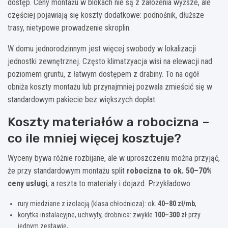
dostęp. Ceny montażu w blokach nie są z założenia wyższe, ale
częściej pojawiają się koszty dodatkowe: podnośnik, dłuższe
trasy, nietypowe prowadzenie skroplin.
W domu jednorodzinnym jest więcej swobody w lokalizacji
jednostki zewnętrznej. Często klimatzyacja wisi na elewacji nad
poziomem gruntu, z łatwym dostępem z drabiny. To na ogół
obniża koszty montażu lub przynajmniej pozwala zmieścić się w
standardowym pakiecie bez większych dopłat.
Koszty materiałów a robocizna –
co ile mniej więcej kosztuje?
Wyceny bywa różnie rozbijane, ale w uproszczeniu można przyjąć,
że przy standardowym montażu split
robocizna to ok. 50–70%
ceny usługi
, a reszta to materiały i dojazd. Przykładowo:
rury miedziane z izolacją (klasa chłodnicza): ok.
40–80 zł/mb
,
korytka instalacyjne, uchwyty, drobnica: zwykle
100–300 zł
przy
jednym zestawie,