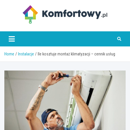
Skip
to
content
komfortowy.pl
Home
Instalacje
Ile kosztuje montaż klimatyzacji – cennik usług