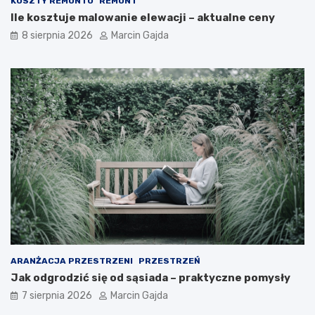
KOSZTY REMONTU
REMONT
d
o
Ile kosztuje malowanie elewacji – aktualne ceny
n
?
i
8 sierpnia 2026
Marcin Gajda
k
d
l
a
k
u
p
u
j
ą
c
y
c
h
ARANŻACJA PRZESTRZENI
PRZESTRZEŃ
Jak odgrodzić się od sąsiada – praktyczne pomysły
7 sierpnia 2026
Marcin Gajda