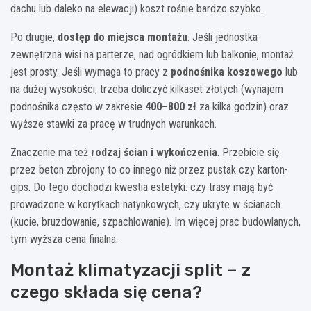
dachu lub daleko na elewacji) koszt rośnie bardzo szybko.
Po drugie,
dostęp do miejsca montażu
. Jeśli jednostka
zewnętrzna wisi na parterze, nad ogródkiem lub balkonie, montaż
jest prosty. Jeśli wymaga to pracy z
podnośnika koszowego
lub
na dużej wysokości, trzeba doliczyć kilkaset złotych (wynajem
podnośnika często w zakresie
400–800 zł
za kilka godzin) oraz
wyższe stawki za pracę w trudnych warunkach.
Znaczenie ma też
rodzaj ścian i wykończenia
. Przebicie się
przez beton zbrojony to co innego niż przez pustak czy karton-
gips. Do tego dochodzi kwestia estetyki: czy trasy mają być
prowadzone w korytkach natynkowych, czy ukryte w ścianach
(kucie, bruzdowanie, szpachlowanie). Im więcej prac budowlanych,
tym wyższa cena finalna.
Montaż klimatyzacji split – z
czego składa się cena?