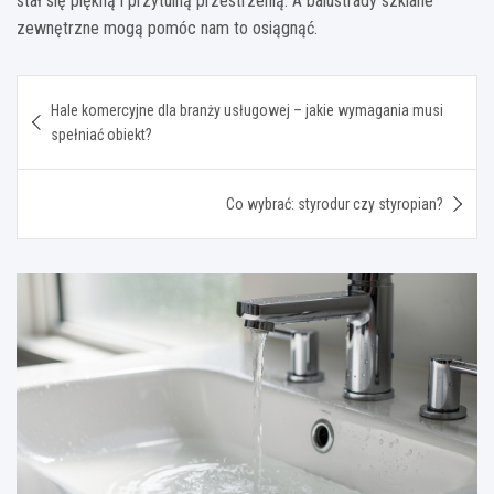
stał się piękną i przytulną przestrzenią. A balustrady szklane
zewnętrzne mogą pomóc nam to osiągnąć.
Nawigacja
Hale komercyjne dla branży usługowej – jakie wymagania musi
wpisu
spełniać obiekt?
Co wybrać: styrodur czy styropian?