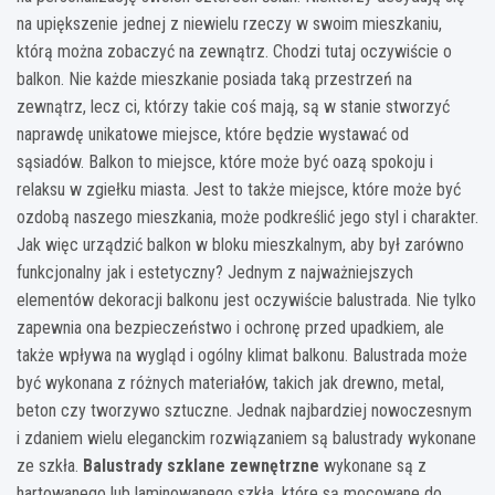
na upiększenie jednej z niewielu rzeczy w swoim mieszkaniu,
którą można zobaczyć na zewnątrz. Chodzi tutaj oczywiście o
balkon. Nie każde mieszkanie posiada taką przestrzeń na
zewnątrz, lecz ci, którzy takie coś mają, są w stanie stworzyć
naprawdę unikatowe miejsce, które będzie wystawać od
sąsiadów. Balkon to miejsce, które może być oazą spokoju i
relaksu w zgiełku miasta. Jest to także miejsce, które może być
ozdobą naszego mieszkania, może podkreślić jego styl i charakter.
Jak więc urządzić balkon w bloku mieszkalnym, aby był zarówno
funkcjonalny jak i estetyczny? Jednym z najważniejszych
elementów dekoracji balkonu jest oczywiście balustrada. Nie tylko
zapewnia ona bezpieczeństwo i ochronę przed upadkiem, ale
także wpływa na wygląd i ogólny klimat balkonu. Balustrada może
być wykonana z różnych materiałów, takich jak drewno, metal,
beton czy tworzywo sztuczne. Jednak najbardziej nowoczesnym
i zdaniem wielu eleganckim rozwiązaniem są balustrady wykonane
ze szkła.
Balustrady szklane zewnętrzne
wykonane są z
hartowanego lub laminowanego szkła, które są mocowane do