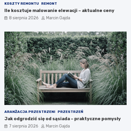
o
g
KOSZTY REMONTU
REMONT
d
o
Ile kosztuje malowanie elewacji – aktualne ceny
n
?
i
8 sierpnia 2026
Marcin Gajda
k
d
l
a
k
u
p
u
j
ą
c
y
c
h
ARANŻACJA PRZESTRZENI
PRZESTRZEŃ
Jak odgrodzić się od sąsiada – praktyczne pomysły
7 sierpnia 2026
Marcin Gajda