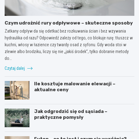
Czym udrożnić rury odpływowe – skuteczne sposoby
Zatkany odpływ da się odetkać bez rozkuwania ścian i bez wzywania
hydraulika od razu? Odpowiedź zależy od tego, co blokuje rurę: tłuszcz w
kuchni, włosy w łazience czy twardy osad z syfonu. Gdy woda stoi w
zlewie albo brodziku, liczy się nie „jakiś środek”, tylko dobranie metody
do…
Czytaj dalej
Ile kosztuje malowanie elewacji –
aktualne ceny
Jak odgrodzić się od sąsiada –
praktyczne pomysły
Futon – co to jest i czym się wyróżnia?