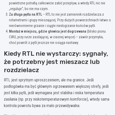
powietrzne potrafią całkowicie zabić przepływ, a wtedy RTL nic nie
„reguluje”, bo nie ma czym.
Za długa pętla na RTL
– RTL to nie jest zamiennik rozdzielacza z
rotametrami i grupy mieszającej. Przy dużych powierzchniach łatwo o
nierównomierne grzanie i ciągłe niedogrzanie końców pętli.
Montaż w miejscu, gdzie głowica jest dogrzewana
(blisko pionu
CWU, przy rurze zasilającej, w ciasnej wnęce) – zawór przymyka,
choć powrót z pętli jeszcze nie osiąga nastawy.
Kiedy RTL nie wystarczy: sygnały,
że potrzebny jest mieszacz lub
rozdzielacz
RTL jest sprytnym uproszczeniem, ale ma granice. Jeśli
podłogówka ma być głównym ogrzewaniem większej strefy, jeśli
jest kilka pętli, jeśli wymagana jest stabilna i niska temperatura
zasilania (np. przy niskotemperaturowym komforcie), wtedy sama
kontrola powrotu bywa za mało przewidywalna.