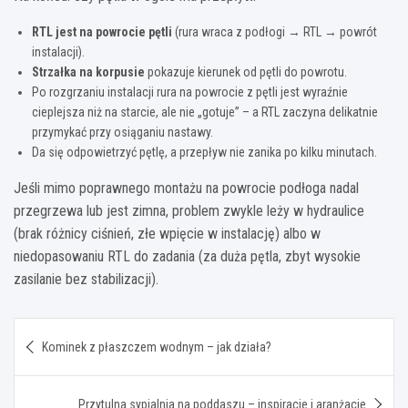
RTL jest na powrocie pętli
(rura wraca z podłogi → RTL → powrót
instalacji).
Strzałka na korpusie
pokazuje kierunek od pętli do powrotu.
Po rozgrzaniu instalacji rura na powrocie z pętli jest wyraźnie
cieplejsza niż na starcie, ale nie „gotuje” – a RTL zaczyna delikatnie
przymykać przy osiąganiu nastawy.
Da się odpowietrzyć pętlę, a przepływ nie zanika po kilku minutach.
Jeśli mimo poprawnego montażu na powrocie podłoga nadal
przegrzewa lub jest zimna, problem zwykle leży w hydraulice
(brak różnicy ciśnień, złe wpięcie w instalację) albo w
niedopasowaniu RTL do zadania (za duża pętla, zbyt wysokie
zasilanie bez stabilizacji).
Nawigacja
Kominek z płaszczem wodnym – jak działa?
wpisu
Przytulna sypialnia na poddaszu – inspiracje i aranżacje