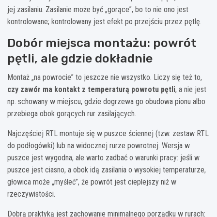
jej zasilaniu. Zasilanie może być „gorące”, bo to nie ono jest
kontrolowane; kontrolowany jest efekt po przejściu przez pętlę.
Dobór miejsca montażu: powrót
pętli, ale gdzie dokładnie
Montaż „na powrocie” to jeszcze nie wszystko. Liczy się też to,
czy zawór ma kontakt z temperaturą powrotu pętli
, a nie jest
np. schowany w miejscu, gdzie dogrzewa go obudowa pionu albo
przebiega obok gorących rur zasilających.
Najczęściej RTL montuje się w puszce ściennej (tzw. zestaw RTL
do podłogówki) lub na widocznej rurze powrotnej. Wersja w
puszce jest wygodna, ale warto zadbać o warunki pracy: jeśli w
puszce jest ciasno, a obok idą zasilania o wysokiej temperaturze,
głowica może „myśleć”, że powrót jest cieplejszy niż w
rzeczywistości.
Dobrą praktyką jest zachowanie minimalnego porządku w rurach: