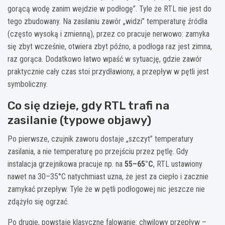
gorącą wodę zanim wejdzie w podłogę”. Tyle że RTL nie jest do
tego zbudowany. Na zasilaniu zawór „widzi” temperaturę źródła
(często wysoką i zmienną), przez co pracuje nerwowo: zamyka
się zbyt wcześnie, otwiera zbyt późno, a podłoga raz jest zimna,
raz gorąca. Dodatkowo łatwo wpaść w sytuację, gdzie zawór
praktycznie cały czas stoi przydławiony, a przepływ w pętli jest
symboliczny.
Co się dzieje, gdy RTL trafi na
zasilanie (typowe objawy)
Po pierwsze, czujnik zaworu dostaje „szczyt” temperatury
zasilania, a nie temperaturę po przejściu przez pętlę. Gdy
instalacja grzejnikowa pracuje np. na
55–65°C
, RTL ustawiony
nawet na 30–35°C natychmiast uzna, że jest za ciepło i zacznie
zamykać przepływ. Tyle że w pętli podłogowej nic jeszcze nie
zdążyło się ogrzać.
Po drugie, powstaje klasyczne falowanie: chwilowy przepływ –