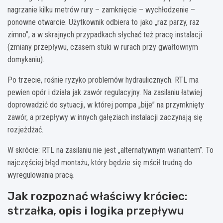
nagrzanie kilku metrów rury – zamknięcie – wychłodzenie –
ponowne otwarcie. Użytkownik odbiera to jako „raz parzy, raz
zimno”, a w skrajnych przypadkach słychać też pracę instalacji
(zmiany przepływu, czasem stuki w rurach przy gwałtownym
domykaniu).
Po trzecie, rośnie ryzyko problemów hydraulicznych. RTL ma
pewien opór i działa jak zawór regulacyjny. Na zasilaniu łatwiej
doprowadzić do sytuacji, w której pompa „bije” na przymknięty
zawór, a przepływy w innych gałęziach instalacji zaczynają się
rozjeżdżać.
W skrócie: RTL na zasilaniu nie jest „alternatywnym wariantem”. To
najczęściej błąd montażu, który będzie się mścił trudną do
wyregulowania pracą.
Jak rozpoznać właściwy króciec:
strzałka, opis i logika przepływu