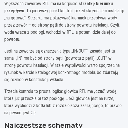
Większość zaworów RTL ma na korpusie
strzałkę kierunku
przepływu
. To pierwszy punkt kontroli przed skręceniem instalacji
„na gotowo”. Strzałka ma pokazywać kierunek przepływu wody
przez zawór – od strony pętli do strony powrotu instalacji. Czyli:
woda wraca z podłogi, wchodzi w RTL, a potem idzie dalej do
powrotu.
Jeśli na zaworze są oznaczenia typu „IN/OUT”, zasada jest ta
sama: „IN” ma być od strony pętli (powrotu z pętli), „OUT” w
stronę powrotu instalacji. W razie wątpliwości warto spojrzeć na
rysunek w karcie katalogowej konkretnego modelu, bo zdarzają
się różnice w konstrukcji wkładki.
Trzecia kontrola to prosta logika: głowica RTL ma „czuć” wodę,
która już przeszła przez podłogę. Jeśli głowica jest na rurze,
która wychodzi z kotła lub z rozdzielacza zasilającego, to prawie
na pewno jest źle.
Najczęstsze schematy