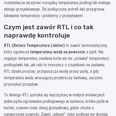
rozdzielacza utrzymać rozsądną temperaturę podłogi lub małego
obiegu grzejnikowego. Źle podłączony potrafi dać przegrzew,
falowanie temperatury i problemy z przepływem.
Czym jest zawór RTL i co tak
naprawdę kontroluje
RTL (Return Temperature Limiter)
to zawór termostatyczny,
który ogranicza
temperaturę wody na powrocie
z pętli. Nie
reguluje temperatury zasilania kotła ani nie „ustawia” temperatury
podłogówki tak, jak robi to mieszacz z czujnikiem na zasilaniu.
RTL działa prościej: przepuszcza wodę przez pętlę, a gdy
temperatura wody wracającej przekroczy nastawę, zaczyna
przymykać przepływ.
To dlatego RTL spotyka się najczęściej w małych instalacjach:
jedna pętla ogrzewania podłogowego w łazience, krótka pętla w
kuchni, czasem mały obieg grzejnikowy, gdzie chodzi o
ograniczenie powrotu. Zawór „pilnuje”, żeby podłoga nie dostała