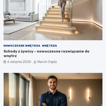
p
u
j
ą
c
y
c
h
NOWOCZESNE WNĘTRZA
WNĘTRZA
Schody z żywicy – nowoczesne rozwiązanie do
wnętrz
6 sierpnia 2026
Marcin Gajda