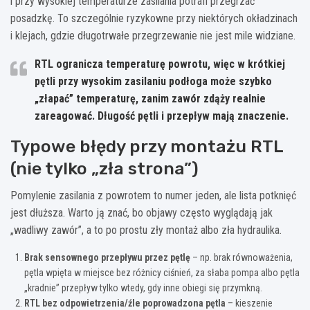
i przy wysokiej temperaturze zasilania potrafi przegrzać
posadzkę. To szczególnie ryzykowne przy niektórych okładzinach
i klejach, gdzie długotrwałe przegrzewanie nie jest mile widziane.
RTL ogranicza temperaturę powrotu, więc w krótkiej
pętli przy wysokim zasilaniu podłoga może szybko
„złapać” temperaturę, zanim zawór zdąży realnie
zareagować. Długość pętli i przepływ mają znaczenie.
Typowe błędy przy montażu RTL
(nie tylko „zła strona”)
Pomylenie zasilania z powrotem to numer jeden, ale lista potknięć
jest dłuższa. Warto ją znać, bo objawy często wyglądają jak
„wadliwy zawór”, a to po prostu zły montaż albo zła hydraulika.
Brak sensownego przepływu przez pętlę
– np. brak równoważenia,
pętla wpięta w miejsce bez różnicy ciśnień, za słaba pompa albo pętla
„kradnie” przepływ tylko wtedy, gdy inne obiegi się przymkną.
RTL bez odpowietrzenia/źle poprowadzona pętla
– kieszenie