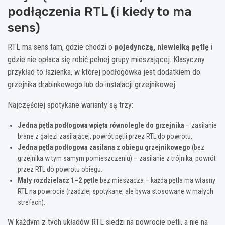
podłączenia RTL (i kiedy to ma
sens)
RTL ma sens tam, gdzie chodzi o
pojedynczą, niewielką pętlę
i
gdzie nie opłaca się robić pełnej grupy mieszającej. Klasyczny
przykład to łazienka, w której podłogówka jest dodatkiem do
grzejnika drabinkowego lub do instalacji grzejnikowej.
Najczęściej spotykane warianty są trzy:
Jedna pętla podłogowa wpięta równolegle do grzejnika
– zasilanie
brane z gałęzi zasilającej, powrót pętli przez RTL do powrotu.
Jedna pętla podłogowa zasilana z obiegu grzejnikowego
(bez
grzejnika w tym samym pomieszczeniu) – zasilanie z trójnika, powrót
przez RTL do powrotu obiegu.
Mały rozdzielacz 1–2 pętle
bez mieszacza – każda pętla ma własny
RTL na powrocie (rzadziej spotykane, ale bywa stosowane w małych
strefach).
W każdym z tych układów RTL siedzi na powrocie pętli, a nie na