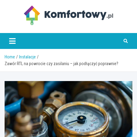
Skip
to
content
komfortowy.pl
Home
Instalacje
Zawór RTL na powrocie czy zasilaniu – jak podłączyć poprawnie?