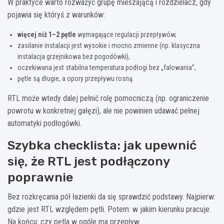
W praktyce warto rozważyć grupę mieszającą i rozdzielacz, gdy
pojawia się któryś z warunków:
więcej niż 1–2 pętle
wymagające regulacji przepływów,
zasilanie instalacji jest wysokie i mocno zmienne (np. klasyczna
instalacja grzejnikowa bez pogodówki),
oczekiwana jest stabilna temperatura podłogi bez „falowania”,
pętle są długie, a opory przepływu rosną.
RTL może wtedy dalej pełnić rolę pomocniczą (np. ograniczenie
powrotu w konkretnej gałęzi), ale nie powinien udawać pełnej
automatyki podłogówki.
Szybka checklista: jak upewnić
się, że RTL jest podłączony
poprawnie
Bez rozkręcania pół łazienki da się sprawdzić podstawy. Najpierw:
gdzie jest RTL względem pętli. Potem: w jakim kierunku pracuje.
Na końcu: czy pętla w ogóle ma przepływ.