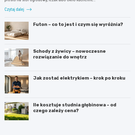
Czytaj dalej
Futon – co to jest i czym się wyróżnia?
Schody z żywicy – nowoczesne
rozwiązanie do wnętrz
Jak zostać elektrykiem – krok po kroku
Ile kosztuje studnia głębinowa – od
czego zależy cena?
J
J
a
a
k
k