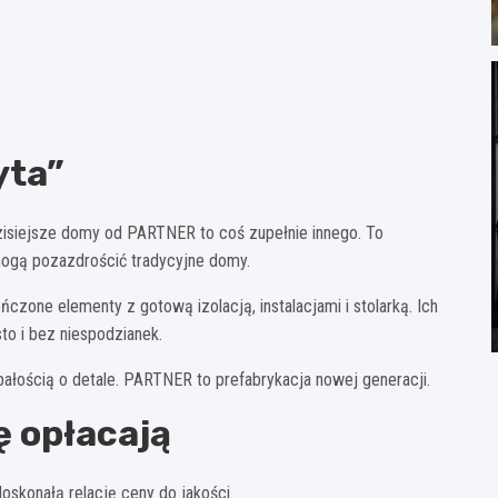
yta”
zisiejsze domy od PARTNER to coś zupełnie innego. To
mogą pozazdrościć tradycyjne domy.
ne elementy z gotową izolacją, instalacjami i stolarką. Ich
to i bez niespodzianek.
bałością o detale. PARTNER to prefabrykacja nowej generacji.
ę opłacają
oskonałą relację ceny do jakości.