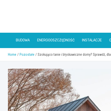
Skip
to
content
BUDOWA
ENERGOOSZCZĘDNOŚĆ
INSTALACJE
Home
Pozostałe
Szokująco tanie i błyskawiczne domy? Sprawdź, 