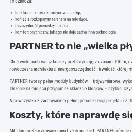
To oznacza:
brak konieczności koordynowania ekip,
koniec z rozkopanym terenem na miesiące,
oszczędność pieniędzy i czasu,
komfort psychiczny, jakiego nie daje żadna inna technologia.
PARTNER to nie „wielka pł
Choć wiele osób wciąż kojarzy prefabrykację z czasami PRL-u, d
nowoczesna architektura, energooszczędność i trwałość, której 
PARTNER tworzy pełne moduły budynków – trójwymiarowe, wykończo
złożenie na miejscu przypomina składanie klocków – szybko, czys
A to wszystko z zachowaniem pełnej personalizacji projektu i z d
Koszty, które naprawdę si
Mit: dom prefabrykowany musi być drogi. Fakt: PARTNER oferuje d