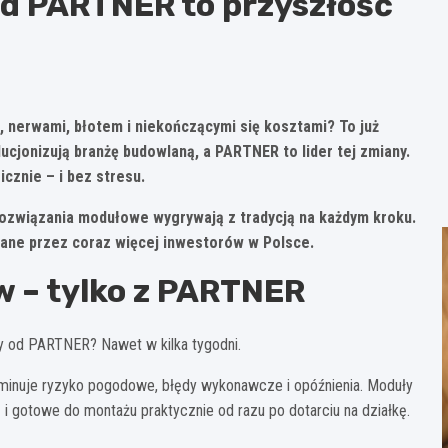
d PARTNER to przyszłość
p, nerwami, błotem i niekończącymi się kosztami? To już
jonizują branżę budowlaną, a PARTNER to lider tej zmiany.
icznie – i bez stresu.
 rozwiązania modułowe wygrywają z tradycją na każdym kroku.
ane przez coraz więcej inwestorów w Polsce.
w – tylko z PARTNER
y od PARTNER? Nawet w kilka tygodni.
iminuje ryzyko pogodowe, błędy wykonawcze i opóźnienia. Moduły
 gotowe do montażu praktycznie od razu po dotarciu na działkę.