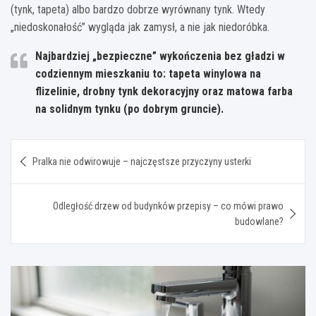
(tynk, tapeta) albo bardzo dobrze wyrównany tynk. Wtedy
„niedoskonałość” wygląda jak zamysł, a nie jak niedoróbka.
Najbardziej „bezpieczne” wykończenia bez gładzi w
codziennym mieszkaniu to:
tapeta winylowa na
flizelinie
,
drobny tynk dekoracyjny
oraz
matowa farba
na solidnym tynku
(po dobrym gruncie).
Nawigacja
Pralka nie odwirowuje – najczęstsze przyczyny usterki
wpisu
Odległość drzew od budynków przepisy – co mówi prawo
budowlane?