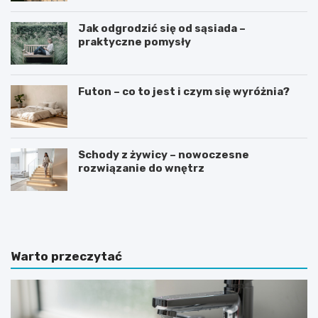
Jak odgrodzić się od sąsiada –
praktyczne pomysły
Futon – co to jest i czym się wyróżnia?
Schody z żywicy – nowoczesne
rozwiązanie do wnętrz
J
J
a
a
k
k
i
w
e
y
Warto przeczytać
p
b
ł
r
y
a
t
ć
k
i