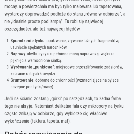
mocny, a powierzchnia ma być tylko malowana lub tapetowana,
wystarczy doprowadzić podłoże do stanu „równe w odbiorze”, a
nie „idealnie proste pod lampą”. Tu robi się najwięcej
oszczędności, ale też najwięcej błędów.
Sprawdzenie tynku
: opukiwanie, zrywanie luźnych fragmentów,
usunięcie spękanych narożników.
Naprawy
: ubytki i rysy uzupełnione masą naprawczą; większe
pęknięcia wzmocnione siatką.
Wyrównanie „punktowe”
: miejscowe przeszlifowanie zadziorów,
zebranie ostrych krawędzi.
Gruntowanie
: dobrane do chłonności (wzmacniające na pylące,
sczepne pod tynki/masy).
Jeśli na ścianie zostaną „górki” po narzędziach, to żadna farba
tego nie ukryje. Natomiast delikatna fala czy mikropory na tynku
często znikają w odbiorze, gdy wybierze się właściwe
wykończenie (faktura, tapeta, mat).