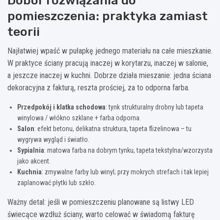
Dobór rozwiązania do
pomieszczenia: praktyka zamiast
teorii
Najłatwiej wpaść w pułapkę jednego materiału na całe mieszkanie.
W praktyce ściany pracują inaczej w korytarzu, inaczej w salonie,
a jeszcze inaczej w kuchni. Dobrze działa mieszanie: jedna ściana
dekoracyjna z fakturą, reszta prościej, za to odporna farba.
Przedpokój i klatka schodowa
: tynk strukturalny drobny lub tapeta
winylowa / włókno szklane + farba odporna.
Salon
: efekt betonu, delikatna struktura, tapeta flizelinowa – tu
wygrywa wygląd i światło.
Sypialnia
: matowa farba na dobrym tynku, tapeta tekstylna/wzorzysta
jako akcent.
Kuchnia
: zmywalne farby lub winyl; przy mokrych strefach i tak lepiej
zaplanować płytki lub szkło.
Ważny detal: jeśli w pomieszczeniu planowane są listwy LED
świecące wzdłuż ściany, warto celować w świadomą fakturę