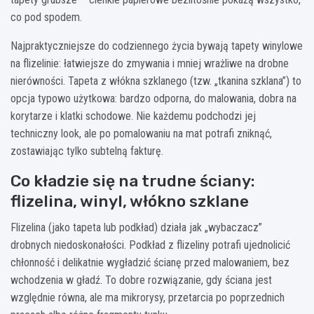
co pod spodem.
Najpraktyczniejsze do codziennego życia bywają tapety winylowe
na flizelinie: łatwiejsze do zmywania i mniej wrażliwe na drobne
nierówności. Tapeta z włókna szklanego (tzw. „tkanina szklana”) to
opcja typowo użytkowa: bardzo odporna, do malowania, dobra na
korytarze i klatki schodowe. Nie każdemu podchodzi jej
techniczny look, ale po pomalowaniu na mat potrafi zniknąć,
zostawiając tylko subtelną fakturę.
Co kładzie się na trudne ściany:
flizelina, winyl, włókno szklane
Flizelina (jako tapeta lub podkład) działa jak „wybaczacz”
drobnych niedoskonałości. Podkład z flizeliny potrafi ujednolicić
chłonność i delikatnie wygładzić ścianę przed malowaniem, bez
wchodzenia w gładź. To dobre rozwiązanie, gdy ściana jest
względnie równa, ale ma mikrorysy, przetarcia po poprzednich