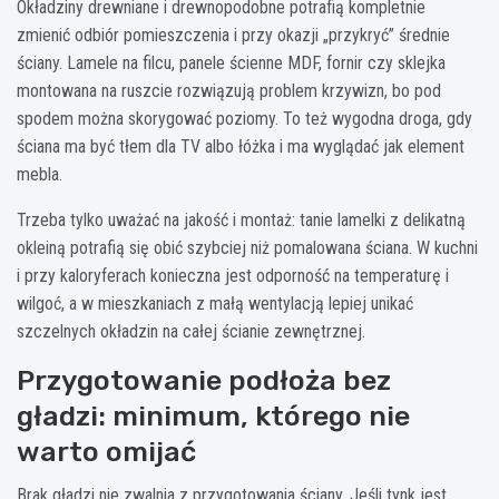
Okładziny drewniane i drewnopodobne potrafią kompletnie
zmienić odbiór pomieszczenia i przy okazji „przykryć” średnie
ściany. Lamele na filcu, panele ścienne MDF, fornir czy sklejka
montowana na ruszcie rozwiązują problem krzywizn, bo pod
spodem można skorygować poziomy. To też wygodna droga, gdy
ściana ma być tłem dla TV albo łóżka i ma wyglądać jak element
mebla.
Trzeba tylko uważać na jakość i montaż: tanie lamelki z delikatną
okleiną potrafią się obić szybciej niż pomalowana ściana. W kuchni
i przy kaloryferach konieczna jest odporność na temperaturę i
wilgoć, a w mieszkaniach z małą wentylacją lepiej unikać
szczelnych okładzin na całej ścianie zewnętrznej.
Przygotowanie podłoża bez
gładzi: minimum, którego nie
warto omijać
Brak gładzi nie zwalnia z przygotowania ściany. Jeśli tynk jest