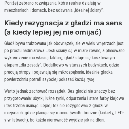
Poniżej zebrano rozwiązania, które realnie działają w
mieszkaniach i domach, bez udawania „idealnej ściany”.
Kiedy rezygnacja z gładzi ma sens
(a kiedy lepiej jej nie omijać)
Gładź bywa traktowana jak obowiązek, ale w wielu wnętrzach jest
po prostu nadmiarowa. Jeśli ściany są w miarę równe, a planowane
wykończenie ma własną fakturę, gładź staje się kosztownym
etapem „dla zasady”. Dodatkowo w starszych budynkach, gdzie
pracują stropy i pojawiają się mikrospękania, idealnie gładka
powierzchnia potrafi szybciej pokazać każdą rysę.
Warto jednak zachować rozsądek. Bez gładzi nie znaczy bez
przygotowania: ubytki, luźne tynki, odparzenia i stare farby klejowe
i tak trzeba usunąć. Lepiej też nie rezygnować z gładzi w
miejscach, gdzie planuje się mocne światło boczne (kinkiety, LED-
y w listwach), bo każda nierówność wyjdzie jak na dłoni.