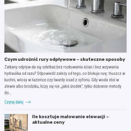
Czym udrożnić rury odpływowe – skuteczne sposoby
Zatkany odpływ da się odetkać bez rozkuwania ścian i bez wzywania
hydraulika od razu? Odpowiedź zależy od tego, co blokuje rurę: tłuszcz w
kuchni, włosy w łazience czy twardy osad z syfonu. Gdy woda stoi w
zlewie albo brodziku, liczy się nie „jakiś środek”, tylko dobranie metody
do…
Czytaj dalej
Ile kosztuje malowanie elewacji –
aktualne ceny