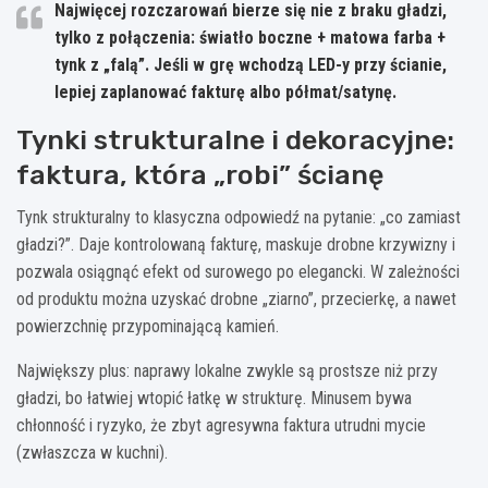
Najwięcej rozczarowań bierze się nie z braku gładzi,
tylko z połączenia: światło boczne + matowa farba +
tynk z „falą”. Jeśli w grę wchodzą LED-y przy ścianie,
lepiej zaplanować fakturę albo półmat/satynę.
Tynki strukturalne i dekoracyjne:
faktura, która „robi” ścianę
Tynk strukturalny to klasyczna odpowiedź na pytanie: „co zamiast
gładzi?”. Daje kontrolowaną fakturę, maskuje drobne krzywizny i
pozwala osiągnąć efekt od surowego po elegancki. W zależności
od produktu można uzyskać drobne „ziarno”, przecierkę, a nawet
powierzchnię przypominającą kamień.
Największy plus: naprawy lokalne zwykle są prostsze niż przy
gładzi, bo łatwiej wtopić łatkę w strukturę. Minusem bywa
chłonność i ryzyko, że zbyt agresywna faktura utrudni mycie
(zwłaszcza w kuchni).