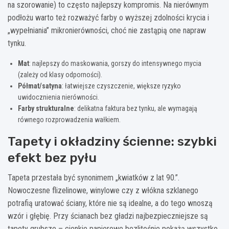
na szorowanie) to często najlepszy kompromis. Na nierównym
podłożu warto też rozważyć farby o wyższej zdolności krycia i
„wypełniania” mikronierówności, choć nie zastąpią one napraw
tynku.
Mat
: najlepszy do maskowania, gorszy do intensywnego mycia
(zależy od klasy odporności).
Półmat/satyna
: łatwiejsze czyszczenie, większe ryzyko
uwidocznienia nierówności.
Farby strukturalne
: delikatna faktura bez tynku, ale wymagają
równego rozprowadzenia wałkiem.
Tapety i okładziny ścienne: szybki
efekt bez pyłu
Tapeta przestała być synonimem „kwiatków z lat 90.”.
Nowoczesne flizelinowe, winylowe czy z włókna szklanego
potrafią uratować ściany, które nie są idealne, a do tego wnoszą
wzór i głębię. Przy ścianach bez gładzi najbezpieczniejsze są
tapety grubsze – cienkie papierowe bezlitośnie pokażą wszystko,