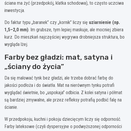
ściana ma żyć (przedpokój, klatka schodowa), to często uczciwa
inwestycja.
Do faktur typu „baranek” czy „kornik” liczy się
uziarnienie (np.
1,5–2,0 mm)
. Im grubsze, tym lepiej maskuje, ale mocniej zbiera
kurz. Do mieszkań najczęściej wygrywa drobniejsza struktura, bo
wygląda lżej.
Farby bez gładzi: mat, satyna i
„ściany do życia”
Da się malować tynk bez gładzi, ale trzeba dobrać farbę do
jakości podłoża i do światła. Mat na nierównym tynku potrafi
wyglądać świetnie, bo „uspokaja” odbicia. Z kolei satyna i półmat
są bardziej zmywalne, ale przez refleksy potrafią podbić falę na
ścianie.
W przedpokoju, kuchni i pokoju dziecięcym liczy się odporność.
Farby lateksowe (czyli dyspersyjne o podwyższonej odporności