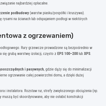
iązanie najbardziej opłacalne.
czenie podbudowy
(warstw piasku/pospółki i kruszywa).
ę rysami na ścianach lub odspajaniem podłogi w niektórych
entowa z ogrzewaniem)
a podłogowego. Rury grzewcze prowadzone są bezpośrednio w
da się grubą warstwę izolacji, często z
EPS 100–200
lub
XPS
.
gooszczędnych i pasywnych
, gdzie dąży się do minimalizacji
rne ogrzewanie całej powierzchni domu, a dzięki dużej
a i instalatora. Rozstaw rur, strefy zwiększonego obciążenia (np.
y muszą być skoordynowane, aby nie osłabić konstrukcji