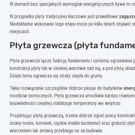
W domach bez specjalnych wymogów energetycznych bywa to rozw
W przypadku płyty tradycyjnej kluczowe jest prawidłowe
zagęsz
Niedokładne wykonanie tego etapu może po kilku latach objawić si
miejscach.
Płyta grzewcza (płyta fundam
Płyta grzewcza łączy funkcję fundamentu i systemu ogrzewani
konstrukcji płyty lub w cienkiej warstwie nad nią, a pod płytą ukła
Dzięki temu ogranicza się straty ciepła do gruntu.
Takie rozwiązanie szczególnie dobrze pasuje do budynków
ener
mostków termicznych. Płyta grzewcza umożliwia bardzo równomie
bezwładności cieplnej stabilizuje temperaturę we wnętrzu.
Projektując płytę grzewczą, trzeba dobrze zgrać pracę konstruktor
ściany nośne, kominek, ciężkie meble kuchenne) oraz grubość płyt
wierceniem lub zmianą przebiegu rur na budowie.