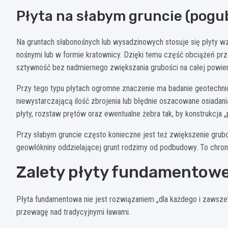
Płyta na słabym gruncie (pogu
Na gruntach słabonośnych lub wysadzinowych stosuje się płyty w
nośnymi lub w formie kratownicy. Dzięki temu część obciążeń prz
sztywność bez nadmiernego zwiększania grubości na całej powier
Przy tego typu płytach ogromne znaczenie ma badanie geotechnicz
niewystarczającą ilość zbrojenia lub błędnie oszacowane osiadania
płyty, rozstaw prętów oraz ewentualne żebra tak, by konstrukcja 
Przy słabym gruncie często konieczne jest też zwiększenie grubo
geowłókniny oddzielającej grunt rodzimy od podbudowy. To chroni
Zalety płyty fundamentowe
Płyta fundamentowa nie jest rozwiązaniem „dla każdego i zawsze”,
przewagę nad tradycyjnymi ławami.