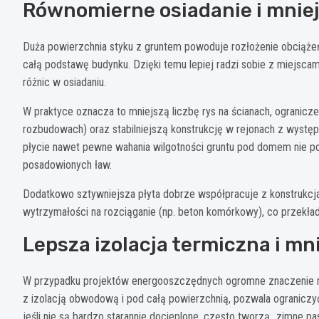
Równomierne osiadanie i mniej
Duża powierzchnia styku z gruntem powoduje rozłożenie obciążeń.
całą podstawę budynku. Dzięki temu lepiej radzi sobie z miejscam
różnic w osiadaniu.
W praktyce oznacza to mniejszą liczbę rys na ścianach, ogranicze
rozbudowach) oraz stabilniejszą konstrukcję w rejonach z wys
płycie nawet pewne wahania wilgotności gruntu pod domem nie p
posadowionych ław.
Dodatkowo sztywniejsza płyta dobrze współpracuje z konstrukcj
wytrzymałości na rozciąganie (np. beton komórkowy), co przekłada
Lepsza izolacja termiczna i m
W przypadku projektów energooszczędnych ogromne znaczenie ma 
z izolacją obwodową i pod całą powierzchnią, pozwala ogranicz
jeśli nie są bardzo starannie docieplone, często tworzą „zimne pa