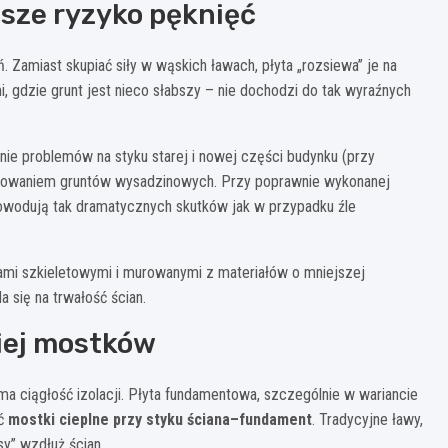
sze ryzyko pęknięć
 Zamiast skupiać siły w wąskich ławach, płyta „rozsiewa” je na
i, gdzie grunt jest nieco słabszy – nie dochodzi do tak wyraźnych
nie problemów na styku starej i nowej części budynku (przy
tępowaniem gruntów wysadzinowych. Przy poprawnie wykonanej
owodują tak dramatycznych skutków jak w przypadku źle
ami szkieletowymi i murowanymi z materiałów o mniejszej
 się na trwałość ścian.
niej mostków
ciągłość izolacji. Płyta fundamentowa, szczególnie w wariancie
yć
mostki cieplne przy styku ściana–fundament
. Tradycyjne ławy,
sy” wzdłuż ścian.