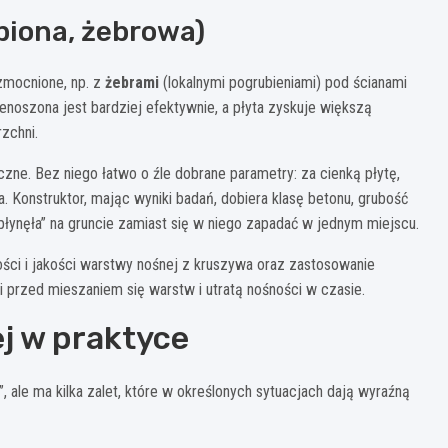
biona, żebrowa)
zmocnione, np. z
żebrami
(lokalnymi pogrubieniami) pod ścianami
enoszona jest bardziej efektywnie, a płyta zyskuje większą
zchni.
ne. Bez niego łatwo o źle dobrane parametry: za cienką płytę,
. Konstruktor, mając wyniki badań, dobiera klasę betonu, grubość
„płynęła” na gruncie zamiast się w niego zapadać w jednym miejscu.
ści i jakości warstwy nośnej z kruszywa oraz zastosowanie
 przed mieszaniem się warstw i utratą nośności w czasie.
j w praktyce
 ale ma kilka zalet, które w określonych sytuacjach dają wyraźną