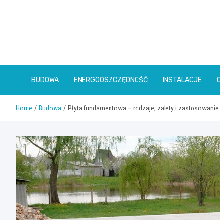
Skip
to
content
BUDOWA
ENERGOOSZCZĘDNOŚĆ
INSTALACJE
Home
Budowa
Płyta fundamentowa – rodzaje, zalety i zastosowanie