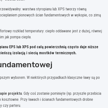
 przewidywalny: warstwa styropianu lub XPS tworzy równą
 z ocieplaniem pionowych ścian fundamentowych w wykopie, co zimą
rtowy rozkład temperatury: ciepło oddawane jest z dużej, równej
im jak pompa ciepła.
pianu EPS lub XPS
pod całą powierzchnią często daje niższe
cieńszą izolacją i siecią mostków termicznych.
 fundamentowej
lepszym wyborem. W niektórych przypadkach klasyczne ławy są po
tapie projektu
. Gdy coś zostanie pominięte (np. przyszłe przebicia
rdzo kosztowne. Przy ławach i ścianach fundamentowych drobne
y czy parteru.