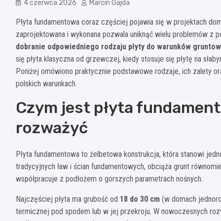
4 czerwca 2026
Marcin Gajda
Płyta fundamentowa coraz częściej pojawia się w projektach do
zaprojektowana i wykonana pozwala uniknąć wielu problemów z p
dobranie odpowiedniego rodzaju płyty do warunków gruntow
się płyta klasyczna od grzewczej, kiedy stosuje się płytę na słab
Poniżej omówiono praktycznie podstawowe rodzaje, ich zalety o
polskich warunkach.
Czym jest płyta fundamento
rozważyć
Płyta fundamentowa to żelbetowa konstrukcja, która stanowi jedn
tradycyjnych ław i ścian fundamentowych, obciąża grunt równomiern
współpracuje z podłożem o gorszych parametrach nośnych.
Najczęściej płyta ma grubość od
18 do 30 cm
(w domach jednorod
termicznej pod spodem lub w jej przekroju. W nowoczesnych rozw