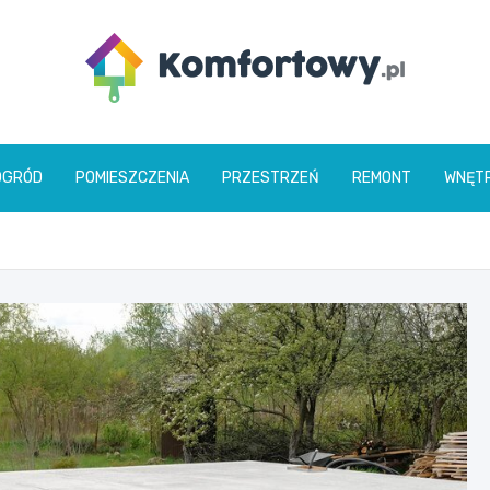
komfortowy.pl
OGRÓD
POMIESZCZENIA
PRZESTRZEŃ
REMONT
WNĘT