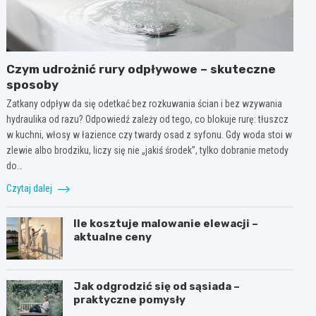
Czym udrożnić rury odpływowe – skuteczne
sposoby
Zatkany odpływ da się odetkać bez rozkuwania ścian i bez wzywania
hydraulika od razu? Odpowiedź zależy od tego, co blokuje rurę: tłuszcz
w kuchni, włosy w łazience czy twardy osad z syfonu. Gdy woda stoi w
zlewie albo brodziku, liczy się nie „jakiś środek”, tylko dobranie metody
do…
Czytaj dalej
Ile kosztuje malowanie elewacji –
aktualne ceny
Jak odgrodzić się od sąsiada –
praktyczne pomysły