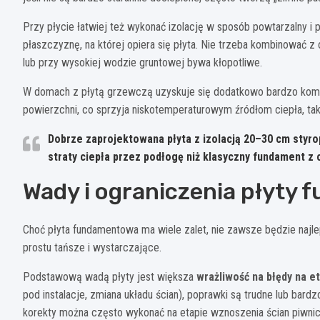
Przy płycie łatwiej też wykonać izolację w sposób powtarzalny i
płaszczyznę, na której opiera się płyta. Nie trzeba kombinować
lub przy wysokiej wodzie gruntowej bywa kłopotliwe.
W domach z płytą grzewczą uzyskuje się dodatkowo bardzo komfo
powierzchni, co sprzyja niskotemperaturowym źródłom ciepła, tak
Dobrze zaprojektowana płyta z izolacją
20–30 cm styro
straty ciepła przez podłogę niż klasyczny fundament z 
Wady i ograniczenia płyty
Choć płyta fundamentowa ma wiele zalet, nie zawsze będzie naj
prostu tańsze i wystarczające.
Podstawową wadą płyty jest większa
wrażliwość na błędy na e
pod instalacje, zmiana układu ścian), poprawki są trudne lub ba
korekty można często wykonać na etapie wznoszenia ścian piwnic