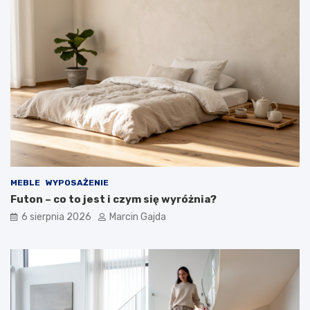
a
k
u
p
u
j
ą
c
y
c
h
MEBLE
WYPOSAŻENIE
Futon – co to jest i czym się wyróżnia?
6 sierpnia 2026
Marcin Gajda