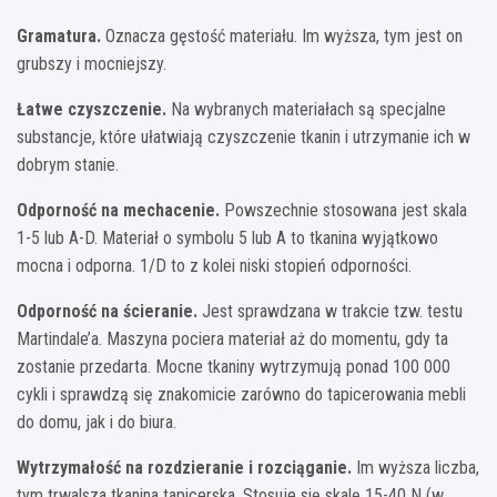
Gramatura.
Oznacza gęstość materiału. Im wyższa, tym jest on
grubszy i mocniejszy.
Łatwe czyszczenie.
Na wybranych materiałach są specjalne
substancje, które ułatwiają czyszczenie tkanin i utrzymanie ich w
dobrym stanie.
Odporność na mechacenie.
Powszechnie stosowana jest skala
1-5 lub A-D. Materiał o symbolu 5 lub A to tkanina wyjątkowo
mocna i odporna. 1/D to z kolei niski stopień odporności.
Odporność na ścieranie.
Jest sprawdzana w trakcie tzw. testu
Martindale’a. Maszyna pociera materiał aż do momentu, gdy ta
zostanie przedarta. Mocne tkaniny wytrzymują ponad 100 000
cykli i sprawdzą się znakomicie zarówno do tapicerowania mebli
do domu, jak i do biura.
Wytrzymałość na rozdzieranie i rozciąganie.
Im wyższa liczba,
tym trwalsza tkanina tapicerska. Stosuje się skalę 15-40 N (w