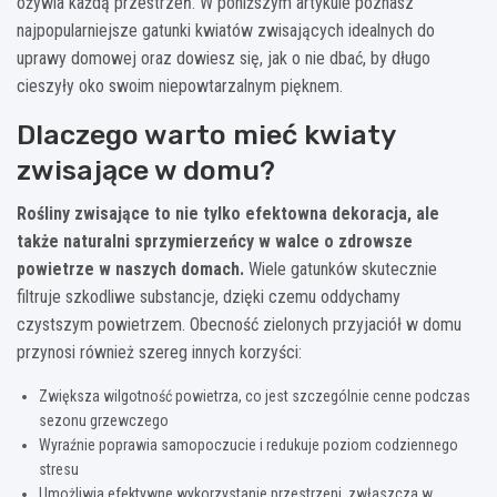
ożywia każdą przestrzeń. W poniższym artykule poznasz
najpopularniejsze gatunki kwiatów zwisających idealnych do
uprawy domowej oraz dowiesz się, jak o nie dbać, by długo
cieszyły oko swoim niepowtarzalnym pięknem.
Dlaczego warto mieć kwiaty
zwisające w domu?
Rośliny zwisające to nie tylko efektowna dekoracja, ale
także naturalni sprzymierzeńcy w walce o zdrowsze
powietrze w naszych domach.
Wiele gatunków skutecznie
filtruje szkodliwe substancje, dzięki czemu oddychamy
czystszym powietrzem. Obecność zielonych przyjaciół w domu
przynosi również szereg innych korzyści:
Zwiększa wilgotność powietrza, co jest szczególnie cenne podczas
sezonu grzewczego
Wyraźnie poprawia samopoczucie i redukuje poziom codziennego
stresu
Umożliwia efektywne wykorzystanie przestrzeni, zwłaszcza w