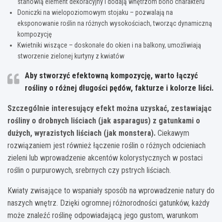
stanowią element dekoracyjny i dodają wnętrzom boho charakteru
Doniczki na wielopoziomowym stojaku – pozwalają na
eksponowanie roślin na różnych wysokościach, tworząc dynamiczną
kompozycję
Kwietniki wiszące – doskonałe do okien i na balkony, umożliwiają
stworzenie zielonej kurtyny z kwiatów
Aby stworzyć efektowną kompozycję, warto łączyć
rośliny o różnej długości pędów, fakturze i kolorze liści.
Szczególnie interesujący efekt można uzyskać, zestawiając
rośliny o drobnych liściach (jak asparagus) z gatunkami o
dużych, wyrazistych liściach (jak monstera).
Ciekawym
rozwiązaniem jest również łączenie roślin o różnych odcieniach
zieleni lub wprowadzenie akcentów kolorystycznych w postaci
roślin o purpurowych, srebrnych czy pstrych liściach.
Kwiaty zwisające to wspaniały sposób na wprowadzenie natury do
naszych wnętrz. Dzięki ogromnej różnorodności gatunków, każdy
może znaleźć roślinę odpowiadającą jego gustom, warunkom