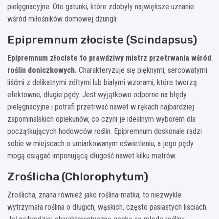
pielęgnacyjne. Oto gatunki, które zdobyły największe uznanie
wśród miłośników domowej dżungli:
Epipremnum złociste (Scindapsus)
Epipremnum złociste to prawdziwy mistrz przetrwania wśród
roślin doniczkowych.
Charakteryzuje się pięknymi, sercowatymi
liśćmi z delikatnymi żółtymi lub białymi wzorami, które tworzą
efektowne, długie pędy. Jest wyjątkowo odporne na błędy
pielęgnacyjne i potrafi przetrwać nawet w rękach najbardziej
zapominalskich opiekunów, co czyni je idealnym wyborem dla
początkujących hodowców roślin. Epipremnum doskonale radzi
sobie w miejscach o umiarkowanym oświetleniu, a jego pędy
mogą osiągać imponującą długość nawet kilku metrów.
Zroślicha (Chlorophytum)
Zroślicha, znana również jako roślina-matka, to niezwykle
wytrzymała roślina o długich, wąskich, często pasiastych liściach.