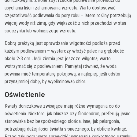
doniczkowymi. Z kolei zbyt rzadkie podlewanie prowadzi do
usychania liści i zahamowania wzrostu. Warto dostosować
częstotliwość podlewania do pory roku – latem rośliny potrzebują
więcej wody niż zimą, gdy większość z nich przechodzi w stan
spoczynku lub wolniejszego wzrostu.
Dobrą praktyką jest sprawdzanie wilgotności podłoża przed
każdym podlewaniem – wystarczy włożyć palec na głębokość
około 2-3 cm. Jeśli ziemia jest jeszcze wilgotna, warto
wstrzymać się z podlewaniem. Pamiętaj również, że woda
powinna mieć temperaturę pokojową, a najlepiej, jeśli odstoi
przynajmniej dobę, by wyeliminować chlor.
Oświetlenie
Kwiaty doniczkowe zwisające mają różne wymagania co do
oświetlenia. Niektóre, jak bluszcz czy filodendron, preferują jasne
stanowiska bez bezpośredniego słońca, inne, jak pelargonia,
potrzebują dużej ilości światła słonecznego, by obficie kwitnąć.
Przed zakupem warto sprawdzić wymagania konkretnego gatunku