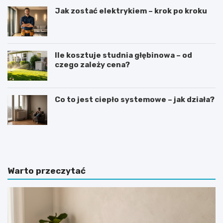
Jak zostać elektrykiem – krok po kroku
Ile kosztuje studnia głębinowa – od
czego zależy cena?
Co to jest ciepło systemowe – jak działa?
J
J
a
a
k
k
i
w
e
y
Warto przeczytać
p
b
ł
r
y
a
t
ć
k
i
i
d