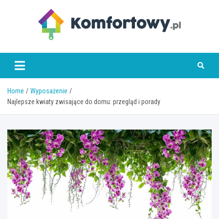
Skip
to
content
komfortowy.pl
Home
Wyposażenie
Najlepsze kwiaty zwisające do domu: przegląd i porady