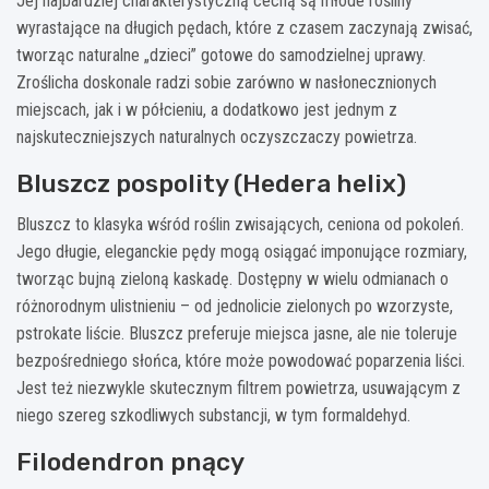
Jej najbardziej charakterystyczną cechą są młode rośliny
wyrastające na długich pędach, które z czasem zaczynają zwisać,
tworząc naturalne „dzieci” gotowe do samodzielnej uprawy.
Zroślicha doskonale radzi sobie zarówno w nasłonecznionych
miejscach, jak i w półcieniu, a dodatkowo jest jednym z
najskuteczniejszych naturalnych oczyszczaczy powietrza.
Bluszcz pospolity (Hedera helix)
Bluszcz to klasyka wśród roślin zwisających, ceniona od pokoleń.
Jego długie, eleganckie pędy mogą osiągać imponujące rozmiary,
tworząc bujną zieloną kaskadę. Dostępny w wielu odmianach o
różnorodnym ulistnieniu – od jednolicie zielonych po wzorzyste,
pstrokate liście. Bluszcz preferuje miejsca jasne, ale nie toleruje
bezpośredniego słońca, które może powodować poparzenia liści.
Jest też niezwykle skutecznym filtrem powietrza, usuwającym z
niego szereg szkodliwych substancji, w tym formaldehyd.
Filodendron pnący