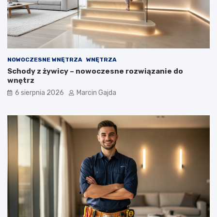
p
e
r
ż
z
o
e
w
w
e
o
g
NOWOCZESNE WNĘTRZA
WNĘTRZA
d
o
Schody z żywicy – nowoczesne rozwiązanie do
n
?
wnętrz
i
k
6 sierpnia 2026
Marcin Gajda
d
l
a
k
u
p
u
j
ą
c
y
c
h