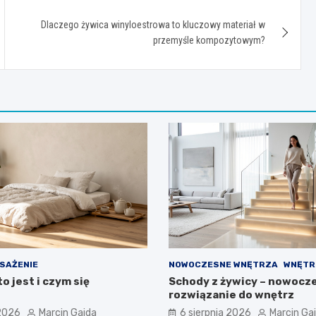
Dlaczego żywica winyloestrowa to kluczowy materiał w
przemyśle kompozytowym?
SAŻENIE
NOWOCZESNE WNĘTRZA
WNĘTR
to jest i czym się
Schody z żywicy – nowocz
rozwiązanie do wnętrz
 2026
Marcin Gajda
6 sierpnia 2026
Marcin Ga