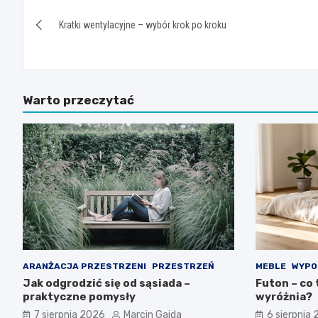
Nawigacja
Kratki wentylacyjne – wybór krok po kroku
wpisu
Warto przeczytać
ARANŻACJA PRZESTRZENI
PRZESTRZEŃ
MEBLE
WYPO
Jak odgrodzić się od sąsiada –
Futon – co 
praktyczne pomysły
wyróżnia?
7 sierpnia 2026
Marcin Gajda
6 sierpnia