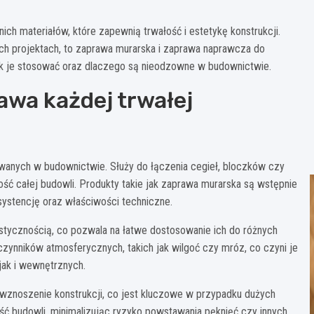
 materiałów, które zapewnią trwałość i estetykę konstrukcji.
ch projektach, to zaprawa murarska i zaprawa naprawcza do
jak je stosować oraz dlaczego są nieodzowne w budownictwie.
wa każdej trwałej
wanych w budownictwie. Służy do łączenia cegieł, bloczków czy
ość całej budowli. Produkty takie jak zaprawa murarska są wstępnie
ystencję oraz właściwości techniczne.
stycznością, co pozwala na łatwe dostosowanie ich do różnych
zynników atmosferycznych, takich jak wilgoć czy mróz, co czyni je
ak i wewnętrznych.
wznoszenie konstrukcji, co jest kluczowe w przypadku dużych
ość budowli, minimalizując ryzyko powstawania pęknięć czy innych