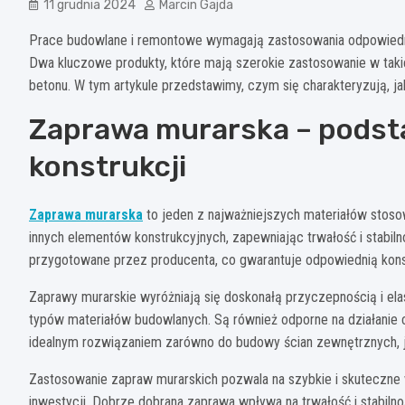
11 grudnia 2024
Marcin Gajda
Prace budowlane i remontowe wymagają zastosowania odpowiednich
Dwa kluczowe produkty, które mają szerokie zastosowanie w taki
betonu. W tym artykule przedstawimy, czym się charakteryzują, 
Zaprawa murarska – podsta
konstrukcji
Zaprawa murarska
to jeden z najważniejszych materiałów stoso
innych elementów konstrukcyjnych, zapewniając trwałość i stabiln
przygotowane przez producenta, co gwarantuje odpowiednią kons
Zaprawy murarskie wyróżniają się doskonałą przyczepnością i ela
typów materiałów budowlanych. Są również odporne na działanie c
idealnym rozwiązaniem zarówno do budowy ścian zewnętrznych, j
Zastosowanie zapraw murarskich pozwala na szybkie i skuteczne 
inwestycji. Dobrze dobrana zaprawa wpływa na trwałość i stabiln