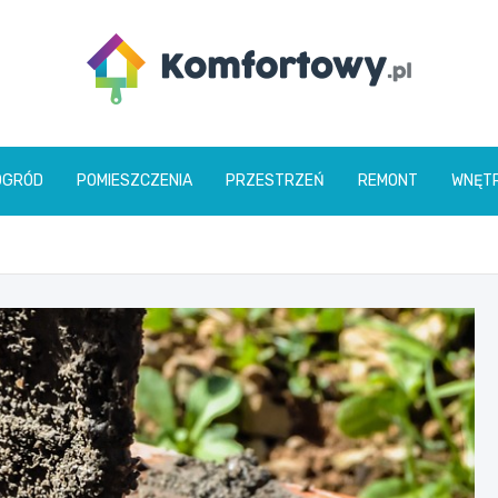
komfortowy.pl
OGRÓD
POMIESZCZENIA
PRZESTRZEŃ
REMONT
WNĘT