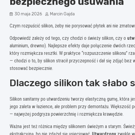
bezpiecznego usuwania
30 maja 2026
Marcin Gajda
Czym rozpuścić silikon, żeby nie porysować płytek ani nie zmato
Odpowiedź zależy od tego, czy chodzi o świeży silikon, czy o
utw
aluminium, drewno). Najlepsze efekty daje połączenie dwóch rze
który rozmiękcza resztki. W praktyce “rozpuszczenie silikonu” rz
— chodzi o to, by silikon stracił przyczepność i dał się zdjąć bez wa
stosować bezpiecznie.
Dlaczego silikon tak słabo 
Silikon sanitarny po utwardzeniu tworzy elastyczną gumę, która j
jego zaleta w łazience, ale problem przy demontażu. Większość pop
— najwyżej podgryza powierzchnię i rozmiękcza krawędzie.
Ważna jest też różnica między silikonem świeżym a starym. Świeży
ekstrakcyjną, bo nie zdążył się usieciować.
Utwardzony
zwykle wy