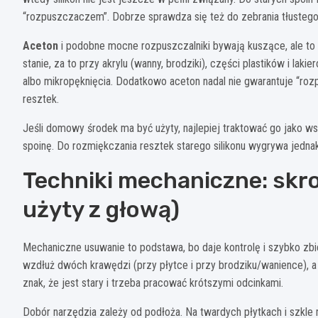
“rozpuszczaczem”. Dobrze sprawdza się też do zebrania tłustego 
Aceton
i podobne mocne rozpuszczalniki bywają kuszące, ale to 
stanie, za to przy akrylu (wanny, brodziki), części plastików i la
albo mikropęknięcia. Dodatkowo aceton nadal nie gwarantuje “rozp
resztek.
Jeśli domowy środek ma być użyty, najlepiej traktować go jako w
spoinę. Do rozmiękczania resztek starego silikonu wygrywa jedn
Techniki mechaniczne: skr
użyty z głową)
Mechaniczne usuwanie to podstawa, bo daje kontrolę i szybko zbi
wzdłuż dwóch krawędzi (przy płytce i przy brodziku/wanience), a 
znak, że jest stary i trzeba pracować krótszymi odcinkami.
Dobór narzędzia zależy od podłoża. Na twardych płytkach i szkle mo