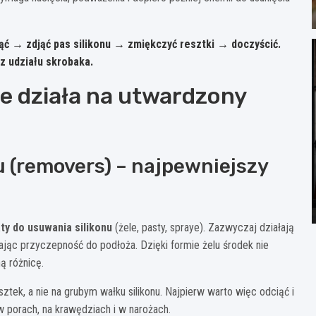
ąć → zdjąć pas silikonu → zmiękczyć resztki → doczyścić
.
z udziału skrobaka.
ie działa na utwardzony
u (removers) – najpewniejszy
ty do usuwania silikonu
(żele, pasty, spraye). Zazwyczaj działają
ając przyczepność do podłoża. Dzięki formie żelu środek nie
ą różnicę.
esztek, a nie na grubym wałku silikonu. Najpierw warto więc odciąć i
w porach, na krawędziach i w narożach.