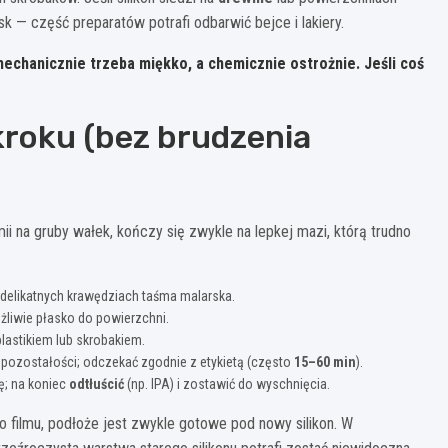
sk — część preparatów potrafi odbarwić bejce i lakiery.
mechanicznie trzeba miękko, a chemicznie ostrożnie. Jeśli coś
kroku (bez brudzenia
mii na gruby wałek, kończy się zwykle na lepkej mazi, którą trudno
y delikatnych krawędziach taśma malarska.
żliwie płasko do powierzchni.
plastikiem lub skrobakiem.
ę pozostałości; odczekać zgodnie z etykietą (często
15–60 min
).
ę; na koniec
odtłuścić
(np. IPA) i zostawić do wyschnięcia.
ego filmu, podłoże jest zwykle gotowe pod nowy silikon. W