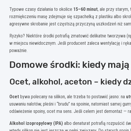
Typowe czasy działania to okolice
15–60 minut
, ale przy starym,
rozmiękczeniu masę zdejmuje się szpachelką z plastiku albo sk
agresywne skrobanie jest częstszą przyczyną uszkodzeń niż sam
Ryzyko? Niektóre środki potrafią zmatowić delikatne tworzywa (np
w miejscu niewidocznym. Jeśli producent zaleca wentylację i rękaw
poważnie.
Domowe środki: kiedy mają 
Ocet, alkohol, aceton – kiedy d
Ocet
bywa polecany na silikon, ale trzeba to postawić jasno: na
ut
usuwaniu nalotów, pleśni i “brudu” na spoinie, natomiast samej gum
odświeżenie spoiny, ocet ma sens. Jeśli celem jest demontaż — ra
Alkohol izopropylowy (IPA)
albo denaturat potrafią rozpuścić św
wtedy silikon nie jest jeszcze w pełni związany. Do starych spoin 