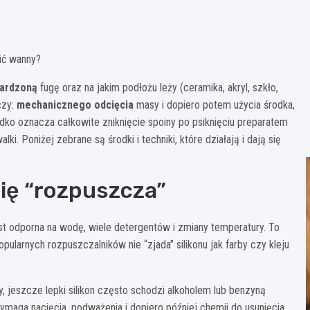
wić wanny?
ardzoną
fugę oraz na jakim podłożu leży (ceramika, akryl, szkło,
czy:
mechanicznego odcięcia
masy i dopiero potem użycia środka,
adko oznacza całkowite zniknięcie spoiny po psiknięciu preparatem
lki. Poniżej zebrane są środki i techniki, które działają i dają się
się “rozpuszcza”
est odporna na wodę, wiele detergentów i zmiany temperatury. To
ularnych rozpuszczalników nie “zjada” silikonu jak farby czy kleju
, jeszcze lepki silikon często schodzi alkoholem lub benzyną
maga nacięcia, podważenia i dopiero później chemii do usunięcia