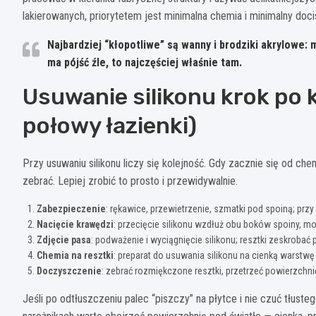
lakierowanych, priorytetem jest minimalna chemia i minimalny doci
Najbardziej “kłopotliwe” są wanny i brodziki akrylowe
: 
ma pójść źle, to najczęściej właśnie tam.
Usuwanie silikonu krok po 
połowy łazienki)
Przy usuwaniu silikonu liczy się kolejność. Gdy zacznie się od che
zebrać. Lepiej zrobić to prosto i przewidywalnie.
Zabezpieczenie
: rękawice, przewietrzenie, szmatki pod spoiną; prz
Nacięcie krawędzi
: przecięcie silikonu wzdłuż obu boków spoiny, mo
Zdjęcie pasa
: podważenie i wyciągnięcie silikonu; resztki zeskrobać 
Chemia na resztki
: preparat do usuwania silikonu na cienką warstw
Doczyszczenie
: zebrać rozmiękczone resztki, przetrzeć powierzchni
Jeśli po odtłuszczeniu palec “piszczy” na płytce i nie czuć tłust