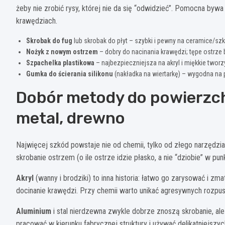
żeby nie zrobić rysy, której nie da się “odwidzieć”. Pomocna bywa
krawędziach.
Skrobak do fug
lub skrobak do płyt – szybki i pewny na ceramice/szk
Nożyk z nowym ostrzem
– dobry do nacinania krawędzi; tępe ostrze ba
Szpachelka plastikowa
– najbezpieczniejsza na akryl i miękkie twor
Gumka do ścierania silikonu
(nakładka na wiertarkę) – wygodna na 
Dobór metody do powierzchni
metal, drewno
Najwięcej szkód powstaje nie od chemii, tylko od złego narzędzi
skrobanie ostrzem (o ile ostrze idzie płasko, a nie “dziobie” w pun
Akryl
(wanny i brodziki) to inna historia: łatwo go zarysować i zma
docinanie krawędzi. Przy chemii warto unikać agresywnych rozpusz
Aluminium
i stal nierdzewna zwykle dobrze znoszą skrobanie, ale
pracować w kierunku fabrycznej struktury i używać delikatniejszych