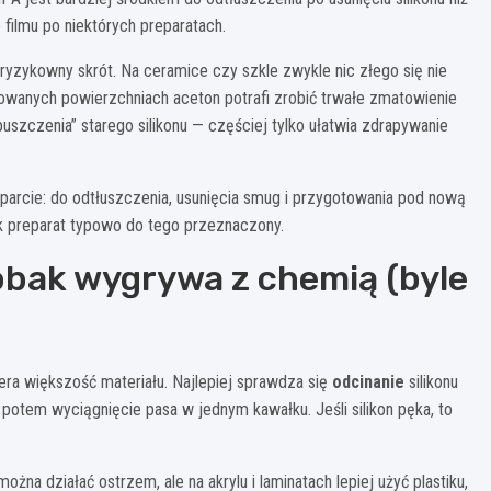
filmu po niektórych preparatach.
ryzykowny skrót. Na ceramice czy szkle zwykle nic złego się nie
kierowanych powierzchniach aceton potrafi zrobić trwałe zmatowienie
uszczenia” starego silikonu — częściej tylko ułatwia zdrapywanie
sparcie: do odtłuszczenia, usunięcia smug i przygotowania pod nową
ak preparat typowo do tego przeznaczony.
obak wygrywa z chemią (byle
era większość materiału. Najlepiej sprawdza się
odcinanie
silikonu
potem wyciągnięcie pasa w jednym kawałku. Jeśli silikon pęka, to
żna działać ostrzem, ale na akrylu i laminatach lepiej użyć plastiku,