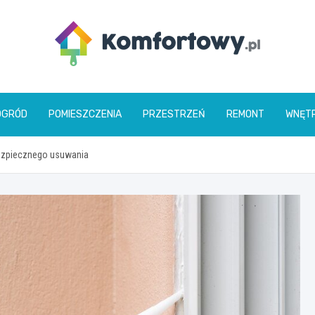
komfortowy.pl
OGRÓD
POMIESZCZENIA
PRZESTRZEŃ
REMONT
WNĘT
 bezpiecznego usuwania