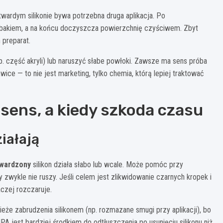
 twardym silikonie bywa potrzebna druga aplikacja. Po
robakiem, a na końcu doczyszcza powierzchnię czyściwem. Zbyt
 preparat.
. część akryli) lub naruszyć słabe powłoki. Zawsze ma sens próba
ice — to nie jest marketing, tylko chemia, którą lepiej traktować
sens, a kiedy szkoda czasu
ziałają
wardzony
silikon działa słabo lub wcale. Może pomóc przy
y zwykle nie ruszy. Jeśli celem jest zlikwidowanie czarnych kropek i
czej rozczaruje.
ieże zabrudzenia silikonem (np. rozmazane smugi przy aplikacji), bo
IPA jest bardziej środkiem do odtłuszczenia po usunięciu silikonu niż