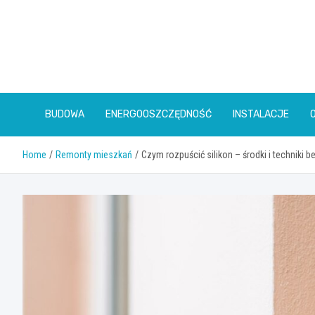
Skip
to
content
BUDOWA
ENERGOOSZCZĘDNOŚĆ
INSTALACJE
Home
Remonty mieszkań
Czym rozpuścić silikon – środki i techniki