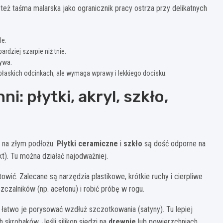
 też taśma malarska jako ogranicznik pracy ostrza przy delikatnych
le.
rdziej szarpie niż tnie.
zywa.
płaskich odcinkach, ale wymaga wprawy i lekkiego docisku.
: płytki, akryl, szkło,
a na złym podłożu.
Płytki ceramiczne
i
szkło
są dość odporne na
kt). Tu można działać najodważniej.
towić. Zalecane są narzędzia plastikowe, krótkie ruchy i cierpliwe
czalników (np. acetonu) i robić próbę w rogu.
 łatwo je porysować wzdłuż szczotkowania (satyny). Tu lepiej
 skrobaków. Jeśli silikon siedzi na
drew­nie
lub powierzchniach