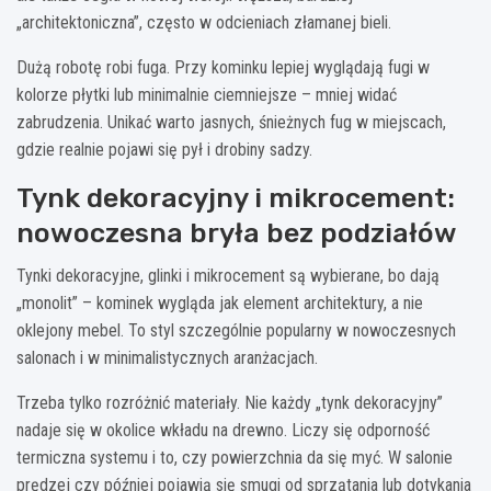
„architektoniczna”, często w odcieniach złamanej bieli.
Dużą robotę robi fuga. Przy kominku lepiej wyglądają fugi w
kolorze płytki lub minimalnie ciemniejsze – mniej widać
zabrudzenia. Unikać warto jasnych, śnieżnych fug w miejscach,
gdzie realnie pojawi się pył i drobiny sadzy.
Tynk dekoracyjny i mikrocement:
nowoczesna bryła bez podziałów
Tynki dekoracyjne, glinki i mikrocement są wybierane, bo dają
„monolit” – kominek wygląda jak element architektury, a nie
oklejony mebel. To styl szczególnie popularny w nowoczesnych
salonach i w minimalistycznych aranżacjach.
Trzeba tylko rozróżnić materiały. Nie każdy „tynk dekoracyjny”
nadaje się w okolice wkładu na drewno. Liczy się odporność
termiczna systemu i to, czy powierzchnia da się myć. W salonie
prędzej czy później pojawią się smugi od sprzątania lub dotykania