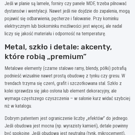
Jeśli w planie są lamele, forniry czy panele MDF, trzeba pilnować
dystansów i wentylacji. Nawet jeśli nie dojdzie do zapalenia, mogą
pojawić się odbarwienia, pęcherze i falowanie. Przy kominku
elektrycznym lub biokominku możliwości jest więcej, ale nadal
liczy się jakość materiału i odporność na temperaturę.
Metal, szkło i detale: akcenty,
które robią „premium”
Metalowe elementy (czarne stalowe ramy, blendy, półki) potrafią
podnieść wizualnie nawet prostą obudowę z tynku czy gresu. W
trendach trzyma się czerń, grafit i szczotkowana stal. Szkło z
kolei sprawdza się jako osłona lub element dekoracyjny, ale
wymaga częstszego czyszczenia – w salonie kurz widać szybciej
niż w katalogu.
Dobrym patentem jest ograniczenie liczby „efektów” do jednego.
Jeśli obudowa jest mocna (np. wyrazisty kamień), detale powinny
być spokojne. Jeśli obudowa jest neutralna (tynk, mikrocement),