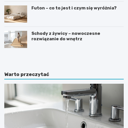
Futon – co to jest i czym się wyróżnia?
Schody z żywicy – nowoczesne
rozwiązanie do wnętrz
J
J
a
a
k
k
i
w
e
y
Warto przeczytać
p
b
ł
r
y
a
t
ć
k
i
i
d
g
e
r
a
e
l
s
n