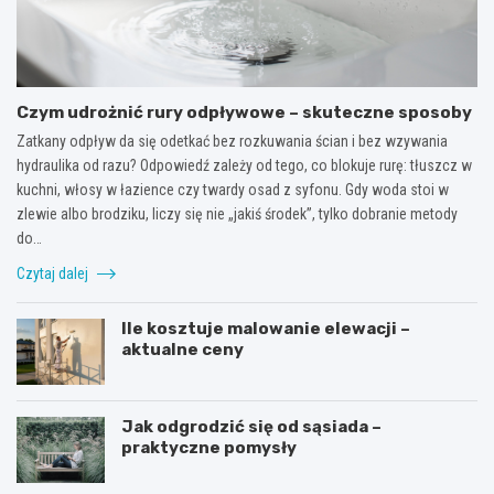
Czym udrożnić rury odpływowe – skuteczne sposoby
Zatkany odpływ da się odetkać bez rozkuwania ścian i bez wzywania
hydraulika od razu? Odpowiedź zależy od tego, co blokuje rurę: tłuszcz w
kuchni, włosy w łazience czy twardy osad z syfonu. Gdy woda stoi w
zlewie albo brodziku, liczy się nie „jakiś środek”, tylko dobranie metody
do…
Czytaj dalej
Ile kosztuje malowanie elewacji –
aktualne ceny
Jak odgrodzić się od sąsiada –
praktyczne pomysły