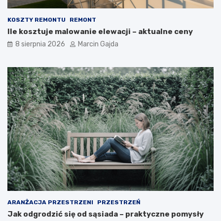
w
e
o
g
KOSZTY REMONTU
REMONT
d
o
Ile kosztuje malowanie elewacji – aktualne ceny
n
?
i
8 sierpnia 2026
Marcin Gajda
k
d
l
a
k
u
p
u
j
ą
c
y
c
h
ARANŻACJA PRZESTRZENI
PRZESTRZEŃ
Jak odgrodzić się od sąsiada – praktyczne pomysły