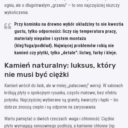
ogniu, ale o długotrwałym „grzaniu” – to ono najczęściej niszczy
wykończenia.
Przy kominku na drewno wybór okładziny to nie kwestia
gustu, tylko odporności: liczy się
temperatura pracy
,
materiały niepalne
i
system montażu
(klej/fuga/podkład). Najwięcej problemów robią nie
kamień czy płytki, tylko „detale”: listwy, farby i kleje.
Kamień naturalny: luksus, który
nie musi być ciężki
Kamień wrócił do łask, ale w mniej „pałacowej” wersji. W salonach
królują płyty o spokojnym rysunku, często matowe, bez efektu
połysku. Najczęściej wybierane są granity, kwarcyty i łupki – bo
dobrze znoszą ciepło i są odporne na zarysowania.
Warto pamiętać o dwóch rzeczach: waga i chłonność. Ciężkie
płyty wymagają sensownego podłoża, a kamienie chłonne (np.