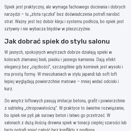
Spiek jest praktyczny, ale wymaga fachowego docinania i dobrych
narzędzi – tu „złota rączka” bez doświadczenia potrafi narobić
strat. Ważny jest też dobór kleju i systemu podłoża, bo spiek jest
sztywny i nie wybacza błędów w płaszczyźnie.
Jak dobrać spiek do stylu salonu
W jasnych, spokojnych wnętrzach dobrze działają spieki w
kolorach złamanej bieli, piasku i jasnego kamienia. Dają efekt
elegancji bez „ciężkości”, szczególnie gdy kominek jest wysoki i
ma prostą formę. W mieszkaniach w stylu japandi lub soft loft
lepiej wyglądają powierzchnie matowe – mniej widać odciski i
kurz.
Do wnętrz loftowych pasują imitacje betonu, grafit i powierzchnie
z subtelną „chropowatością”. W praktyce to świetne rozwiązanie,
bo spiek nie pyli jak surowy beton i łatwo go przetrzeć. W
salonach z dużą ilością drewna spiek w tonacji ciepłej szarości lub
beżu potrafi spiąć całość bez konfliktu z podłogą.