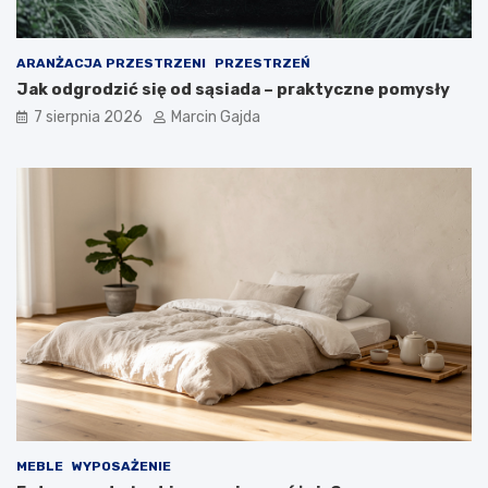
e
w
w
e
o
g
ARANŻACJA PRZESTRZENI
PRZESTRZEŃ
d
o
Jak odgrodzić się od sąsiada – praktyczne pomysły
n
?
i
7 sierpnia 2026
Marcin Gajda
k
d
l
a
k
u
p
u
j
ą
c
y
c
h
MEBLE
WYPOSAŻENIE