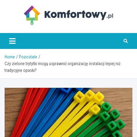
Skip
to
content
komfortowy.pl
Home
Pozostałe
Czy zielone trytytki mogą usprawnić organizację instalacji lepiej niż
tradycyjne opaski?