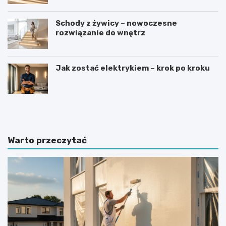
Schody z żywicy – nowoczesne
rozwiązanie do wnętrz
Jak zostać elektrykiem – krok po kroku
J
J
a
a
k
k
i
w
e
y
Warto przeczytać
p
b
ł
r
y
a
t
ć
k
i
i
d
g
e
r
a
e
l