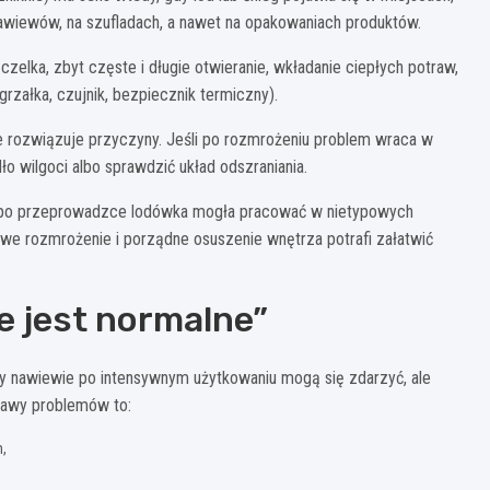
 nawiewów, na szufladach, a nawet na opakowaniach produktów.
elka, zbyt częste i długie otwieranie, wkładanie ciepłych potraw,
rzałka, czujnik, bezpiecznik termiczny).
e rozwiązuje przyczyny. Jeśli po rozmrożeniu problem wraca w
ło wilgoci albo sprawdzić układ odszraniania.
lbo po przeprowadzce lodówka mogła pracować w nietypowych
we rozmrożenie i porządne osuszenie wnętrza potrafi załatwić
e jest normalne”
rzy nawiewie po intensywnym użytkowaniu mogą się zdarzyć, ale
jawy problemów to:
h,