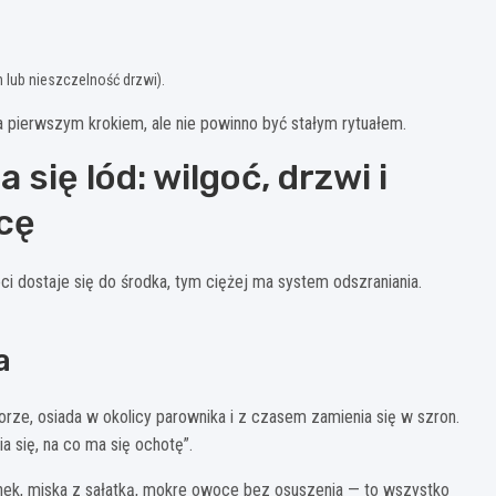
 lub nieszczelność drzwi).
 pierwszym krokiem, ale nie powinno być stałym rytuałem.
się lód: wilgoć, drzwi i
icę
i dostaje się do środka, tym ciężej ma system odszraniania.
a
rze, osiada w okolicy parownika i z czasem zamienia się w szron.
 się, na co ma się ochotę”.
nek, miska z sałatką, mokre owoce bez osuszenia — to wszystko