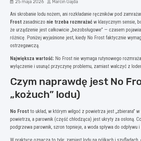
25 maja 2026
Marcin Gajda
Ani skrobanie lodu nożem, ani rozkładanie ręczników pod zamraż
Frost
zasadniczo
nie trzeba rozmrażać
w klasycznym sensie, bo
że urządzenie jest całkowicie „bezobsługowe” — czasem pojawia 
różnicę. Poniżej wyjaśnione jest, kiedy No Frost faktycznie wymag
ostrzegawczą.
Największa wartość:
No Frost nie wymaga rutynowego rozmrażania,
wyłączenie i usunąć przyczynę problemu, zamiast walczyć z lode
Czym naprawdę jest No Frost
„kożuch” lodu)
No Frost
to układ, w którym wilgoć z powietrza jest „zbierana” 
powietrza, a parownik (część chłodząca) jest ukryty za osłoną. 
podgrzewa parownik, szron topnieje, a woda spływa do odpływu i
W praktyce oznacza to tyle: zamiast lodu na półkach i szufladach, 