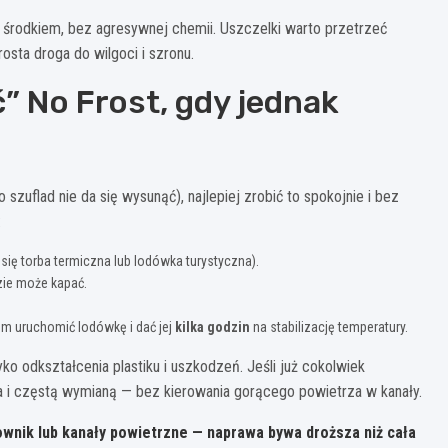
 środkiem, bez agresywnej chemii. Uszczelki warto przetrzeć
osta droga do wilgoci i szronu.
” No Frost, gdy jednak
 szuflad nie da się wysunąć), najlepiej zrobić to spokojnie i bez
:
się torba termiczna lub lodówka turystyczna).
dzie może kapać.
.
em uruchomić lodówkę i dać jej
kilka godzin
na stabilizację temperatury.
o odkształcenia plastiku i uszkodzeń. Jeśli już cokolwiek
a i częstą wymianą — bez kierowania gorącego powietrza w kanały.
ownik lub kanały powietrzne — naprawa bywa droższa niż cała