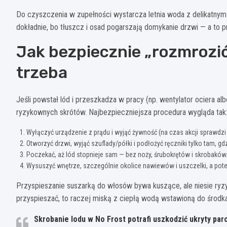
Do czyszczenia w zupełności wystarcza letnia woda z delikatnym
dokładnie, bo tłuszcz i osad pogarszają domykanie drzwi — a to pr
Jak bezpiecznie „rozmrozić
trzeba
Jeśli powstał lód i przeszkadza w pracy (np. wentylator ociera albo
ryzykownych skrótów. Najbezpieczniejsza procedura wygląda tak
Wyłączyć urządzenie z prądu i wyjąć żywność (na czas akcji sprawdzi 
Otworzyć drzwi, wyjąć szuflady/półki i podłożyć ręczniki tylko tam, g
Poczekać, aż lód stopnieje sam — bez noży, śrubokrętów i skrobaków
Wysuszyć wnętrze, szczególnie okolice nawiewów i uszczelki, a pot
Przyspieszanie suszarką do włosów bywa kuszące, ale niesie ryzyk
przyspieszać, to raczej miską z ciepłą wodą wstawioną do środk
Skrobanie lodu w No Frost potrafi uszkodzić ukryty par