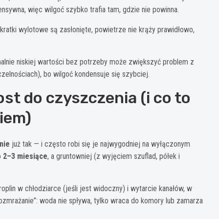
ensywna, więc wilgoć szybko trafia tam, gdzie nie powinna.
kratki wylotowe są zasłonięte, powietrze nie krąży prawidłowo,
malnie niskiej wartości bez potrzeby może zwiększyć problem z
elnościach), bo wilgoć kondensuje się szybciej.
st do czyszczenia (i co to
iem)
nie
już tak — i często robi się je najwygodniej na wyłączonym
o
2–3 miesiące
, a gruntowniej (z wyjęciem szuflad, półek i
lin w chłodziarce (jeśli jest widoczny) i wytarcie kanałów, w
 rozmrażanie”: woda nie spływa, tylko wraca do komory lub zamarza