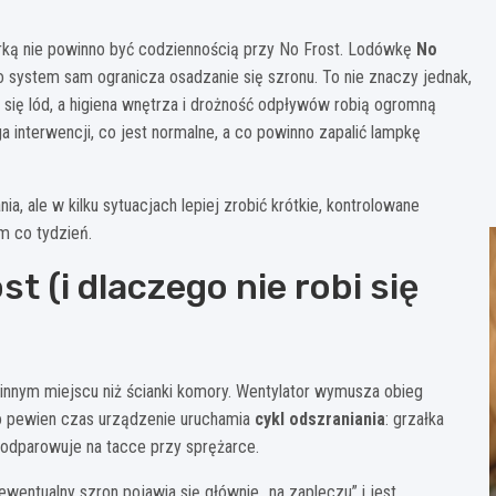
arką nie powinno być codziennością przy No Frost. Lodówkę
No
 system sam ogranicza osadzanie się szronu. To nie znaczy jednak,
się lód, a higiena wnętrza i drożność odpływów robią ogromną
a interwencji, co jest normalne, a co powinno zapalić lampkę
 ale w kilku sytuacjach lepiej zrobić krótkie, kontrolowane
m co tydzień.
 (i dlaczego nie robi się
w innym miejscu niż ścianki komory. Wentylator wymusza obieg
Co pewien czas urządzenie uruchamia
cykl odszraniania
: grzałka
 odparowuje na tacce przy sprężarce.
ewentualny szron pojawia się głównie „na zapleczu” i jest