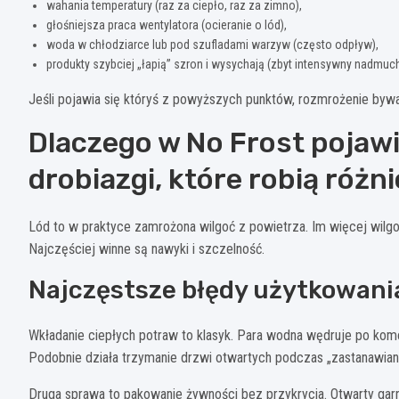
wahania temperatury (raz za ciepło, raz za zimno),
głośniejsza praca wentylatora (ocieranie o lód),
woda w chłodziarce lub pod szufladami warzyw (często odpływ),
produkty szybciej „łapią” szron i wysychają (zbyt intensywny nadmuch
Jeśli pojawia się któryś z powyższych punktów, rozmrożenie bywa
Dlaczego w No Frost pojawia 
drobiazgi, które robią różn
Lód to w praktyce zamrożona wilgoć z powietrza. Im więcej wilgoc
Najczęściej winne są nawyki i szczelność.
Najczęstsze błędy użytkowani
Wkładanie ciepłych potraw to klasyk. Para wodna wędruje po komo
Podobnie działa trzymanie drzwi otwartych podczas „zastanawiania
Druga sprawa to pakowanie żywności bez przykrycia. Otwarty gar