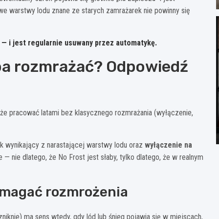
we warstwy lodu znane ze starych zamrażarek nie powinny się
 — i jest regularnie usuwany przez automatykę.
eba rozmrażać? Odpowiedź
oże pracować latami bez klasycznego rozmrażania (wyłączenie,
k wynikający z narastającej warstwy lodu oraz
wyłączenie na
 — nie dlatego, że No Frost jest słaby, tylko dlatego, że w realnym
ymagać rozmrożenia
zniknie) ma sens wtedy, gdy lód lub śnieg pojawia się w miejscach,