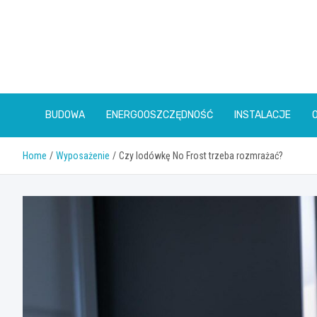
Skip
to
content
BUDOWA
ENERGOOSZCZĘDNOŚĆ
INSTALACJE
Home
Wyposażenie
Czy lodówkę No Frost trzeba rozmrażać?