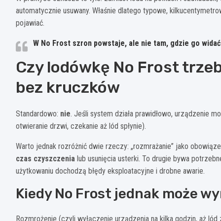
automatycznie usuwany. Właśnie dlatego typowe, kilkucentymetro
pojawiać.
W No Frost szron powstaje, ale nie tam, gdzie go widać
Czy lodówkę No Frost trz
bez kruczków
Standardowo:
nie
. Jeśli system działa prawidłowo, urządzenie m
otwieranie drzwi, czekanie aż lód spłynie).
Warto jednak rozróżnić dwie rzeczy: „rozmrażanie” jako obowiąze
czas czyszczenia
lub usunięcia usterki. To drugie bywa potrzebne
użytkowaniu dochodzą błędy eksploatacyjne i drobne awarie.
Kiedy No Frost jednak może w
Rozmrożenie (czyli wyłączenie urządzenia na kilka godzin, aż lód 