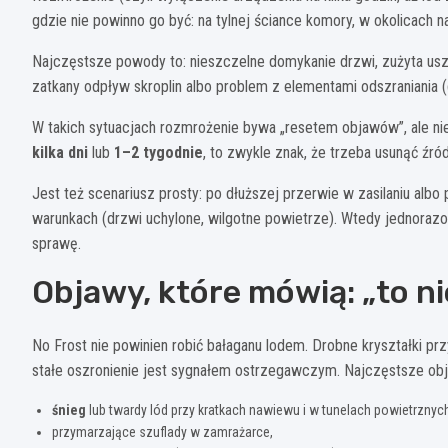
gdzie nie powinno go być: na tylnej ściance komory, w okolicach
Najczęstsze powody to: nieszczelne domykanie drzwi, zużyta uszcz
zatkany odpływ skroplin albo problem z elementami odszraniania (g
W takich sytuacjach rozmrożenie bywa „resetem objawów”, ale ni
kilka dni
lub
1–2 tygodnie
, to zwykle znak, że trzeba usunąć źród
Jest też scenariusz prosty: po dłuższej przerwie w zasilaniu a
warunkach (drzwi uchylone, wilgotne powietrze). Wtedy jednorazo
sprawę.
Objawy, które mówią: „to ni
No Frost nie powinien robić bałaganu lodem. Drobne kryształki p
stałe oszronienie jest sygnałem ostrzegawczym. Najczęstsze ob
śnieg
lub twardy lód przy kratkach nawiewu i w tunelach powietrznyc
przymarzające szuflady w zamrażarce,