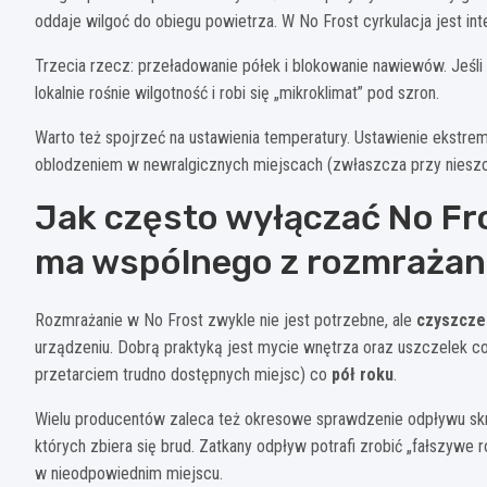
oddaje wilgoć do obiegu powietrza. W No Frost cyrkulacja jest int
Trzecia rzecz: przeładowanie półek i blokowanie nawiewów. Jeśli 
lokalnie rośnie wilgotność i robi się „mikroklimat” pod szron.
Warto też spojrzeć na ustawienia temperatury. Ustawienie ekstre
oblodzeniem w newralgicznych miejscach (zwłaszcza przy nieszcz
Jak często wyłączać No Fro
ma wspólnego z rozmrażan
Rozmrażanie w No Frost zwykle nie jest potrzebne, ale
czyszcze
urządzeniu. Dobrą praktyką jest mycie wnętrza oraz uszczelek c
przetarciem trudno dostępnych miejsc) co
pół roku
.
Wielu producentów zaleca też okresowe sprawdzenie odpływu skrop
których zbiera się brud. Zatkany odpływ potrafi zrobić „fałszywe
w nieodpowiednim miejscu.