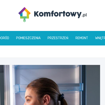
komfortowy.pl
OGRÓD
POMIESZCZENIA
PRZESTRZEŃ
REMONT
WNĘT