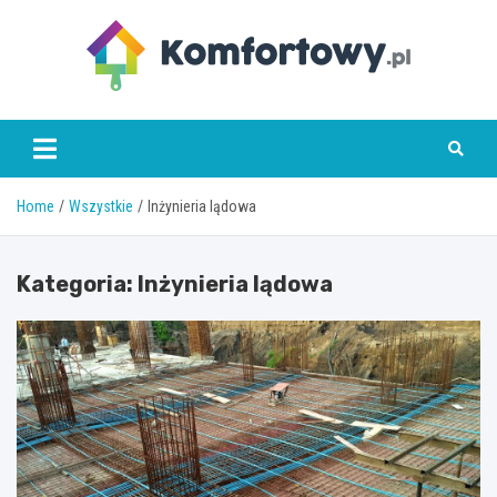
Skip
to
content
komfortowy.pl
Home
Wszystkie
Inżynieria lądowa
Kategoria:
Inżynieria lądowa