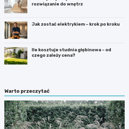
rozwiązanie do wnętrz
Jak zostać elektrykiem – krok po kroku
Ile kosztuje studnia głębinowa – od
czego zależy cena?
J
J
a
a
k
k
i
w
e
y
Warto przeczytać
p
b
ł
r
y
a
t
ć
k
i
i
d
g
e