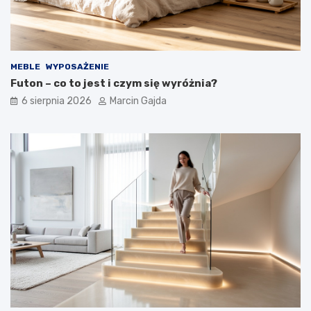
r
ż
z
o
e
w
w
e
o
g
MEBLE
WYPOSAŻENIE
d
o
Futon – co to jest i czym się wyróżnia?
n
?
i
6 sierpnia 2026
Marcin Gajda
k
d
l
a
k
u
p
u
j
ą
c
y
c
h