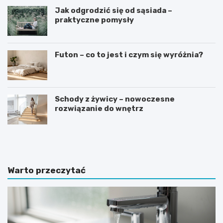
Jak odgrodzić się od sąsiada –
praktyczne pomysły
Futon – co to jest i czym się wyróżnia?
Schody z żywicy – nowoczesne
rozwiązanie do wnętrz
J
J
a
a
k
k
i
w
e
y
Warto przeczytać
p
b
ł
r
y
a
t
ć
k
i
i
d