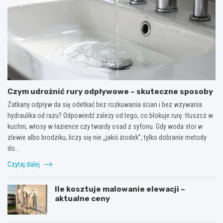
Czym udrożnić rury odpływowe – skuteczne sposoby
Zatkany odpływ da się odetkać bez rozkuwania ścian i bez wzywania
hydraulika od razu? Odpowiedź zależy od tego, co blokuje rurę: tłuszcz w
kuchni, włosy w łazience czy twardy osad z syfonu. Gdy woda stoi w
zlewie albo brodziku, liczy się nie „jakiś środek”, tylko dobranie metody
do…
Czytaj dalej
Ile kosztuje malowanie elewacji –
aktualne ceny