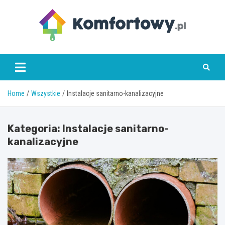
Skip
to
content
komfortowy.pl
Home
Wszystkie
Instalacje sanitarno-kanalizacyjne
Kategoria:
Instalacje sanitarno-
kanalizacyjne