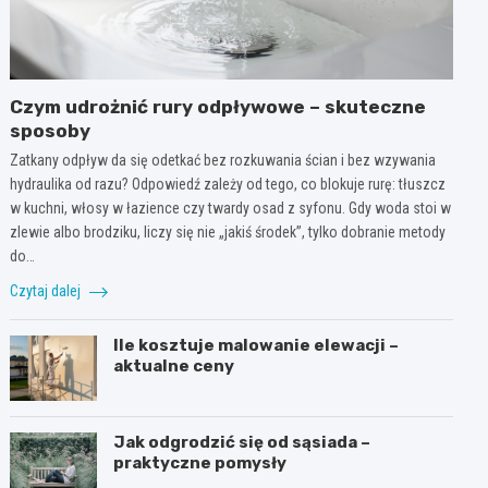
Czym udrożnić rury odpływowe – skuteczne
sposoby
Zatkany odpływ da się odetkać bez rozkuwania ścian i bez wzywania
hydraulika od razu? Odpowiedź zależy od tego, co blokuje rurę: tłuszcz
w kuchni, włosy w łazience czy twardy osad z syfonu. Gdy woda stoi w
zlewie albo brodziku, liczy się nie „jakiś środek”, tylko dobranie metody
do…
Czytaj dalej
Ile kosztuje malowanie elewacji –
aktualne ceny
Jak odgrodzić się od sąsiada –
praktyczne pomysły