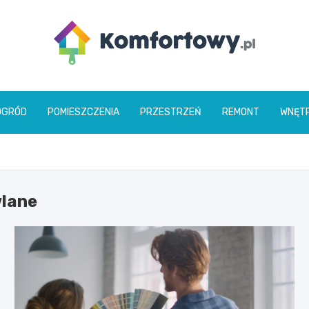
komfortowy.pl
OGRÓD
POMIESZCZENIA
PRZESTRZEŃ
REMONT
WNĘT
wlane