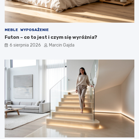
r
ż
z
o
e
w
w
e
o
g
MEBLE
WYPOSAŻENIE
d
o
Futon – co to jest i czym się wyróżnia?
n
?
i
6 sierpnia 2026
Marcin Gajda
k
d
l
a
k
u
p
u
j
ą
c
y
c
h