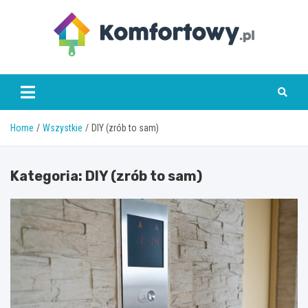
Skip
to
content
komfortowy.pl
Home
Wszystkie
DIY (zrób to sam)
Kategoria:
DIY (zrób to sam)