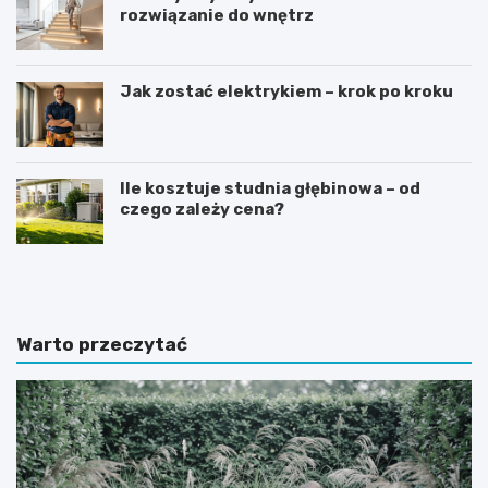
rozwiązanie do wnętrz
Jak zostać elektrykiem – krok po kroku
Ile kosztuje studnia głębinowa – od
czego zależy cena?
J
J
a
a
k
k
i
w
e
y
Warto przeczytać
p
b
ł
r
y
a
t
ć
k
i
i
d
g
e