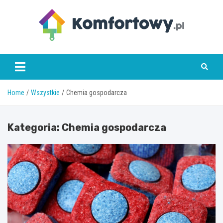
Skip
to
content
komfortowy.pl
Home
Wszystkie
Chemia gospodarcza
Kategoria:
Chemia gospodarcza