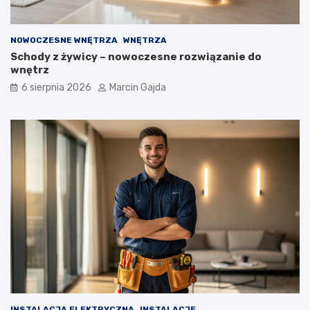
e
w
w
e
o
g
NOWOCZESNE WNĘTRZA
WNĘTRZA
d
o
Schody z żywicy – nowoczesne rozwiązanie do
n
?
wnętrz
i
k
6 sierpnia 2026
Marcin Gajda
d
l
a
k
u
p
u
j
ą
c
y
c
h
INSTALACJA ELEKTRYCZNA
INSTALACJE